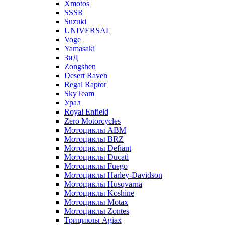
Xmotos
SSSR
Suzuki
UNIVERSAL
Voge
Yamasaki
ЗиД
Zongshen
Desert Raven
Regal Raptor
SkyTeam
Урал
Royal Enfield
Zero Motorcycles
Мотоциклы ABM
Мотоциклы BRZ
Мотоциклы Defiant
Мотоциклы Ducati
Мотоциклы Fuego
Мотоциклы Harley-Davidson
Мотоциклы Husqvarna
Мотоциклы Koshine
Мотоциклы Motax
Мотоциклы Zontes
Трициклы Agiax