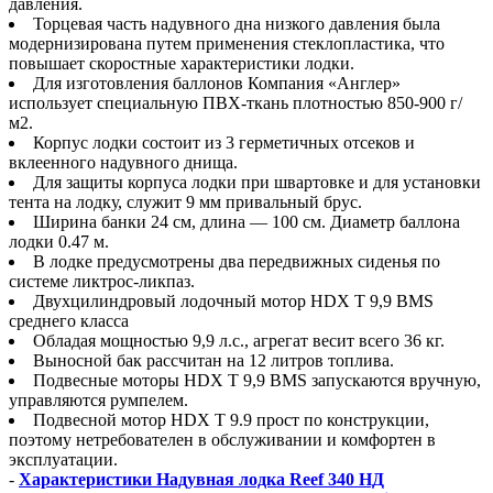
давления.
Торцевая часть надувного дна низкого давления была
модернизирована путем применения стеклопластика, что
повышает скоростные характеристики лодки.
Для изготовления баллонов Компания «Англер»
использует специальную ПВХ-ткань плотностью 850-900 г/
м2.
Корпус лодки состоит из 3 герметичных отсеков и
вклеенного надувного днища.
Для защиты корпуса лодки при швартовке и для установки
тента на лодку, служит 9 мм привальный брус.
Ширина банки 24 см, длина — 100 см. Диаметр баллона
лодки 0.47 м.
В лодке предусмотрены два передвижных сиденья по
системе ликтрос-ликпаз.
Двухцилиндровый лодочный мотор HDX T 9,9 BMS
среднего класса
Обладая мощностью 9,9 л.с., агрегат весит всего 36 кг.
Выносной бак рассчитан на 12 литров топлива.
Подвесные моторы HDX T 9,9 BMS запускаются вручную,
управляются румпелем.
Подвесной мотор HDX T 9.9 прост по конструкции,
поэтому нетребователен в обслуживании и комфортен в
эксплуатации.
-
Характеристики Надувная лодка Reef 340 НД