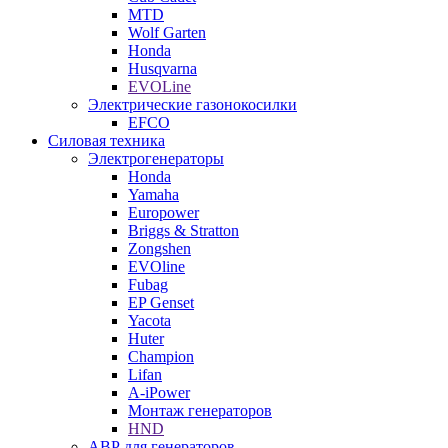
MTD
Wolf Garten
Honda
Husqvarna
EVOLine
Электрические газонокосилки
EFCO
Силовая техника
Электрогенераторы
Honda
Yamaha
Europower
Briggs & Stratton
Zongshen
EVOline
Fubag
EP Genset
Yacota
Huter
Champion
Lifan
A-iPower
Монтаж генераторов
HND
АВР для генераторов