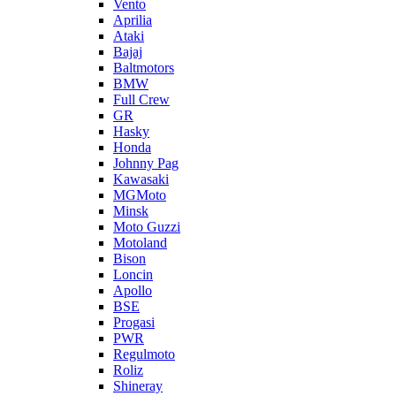
Vento
Aprilia
Ataki
Bajaj
Baltmotors
BMW
Full Crew
GR
Hasky
Honda
Johnny Pag
Kawasaki
MGMoto
Minsk
Moto Guzzi
Motoland
Bison
Loncin
Apollo
BSE
Progasi
PWR
Regulmoto
Roliz
Shineray