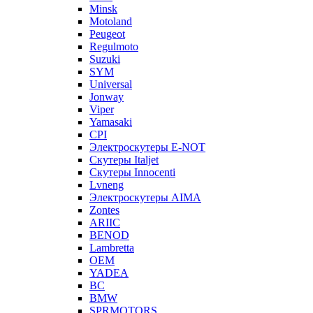
Minsk
Motoland
Peugeot
Regulmoto
Suzuki
SYM
Universal
Jonway
Viper
Yamasaki
CPI
Электроскутеры E-NOT
Скутеры Italjet
Скутеры Innocenti
Lvneng
Электроскутеры AIMA
Zontes
ARIIC
BENOD
Lambretta
OEM
YADEA
BC
BMW
SPRMOTORS