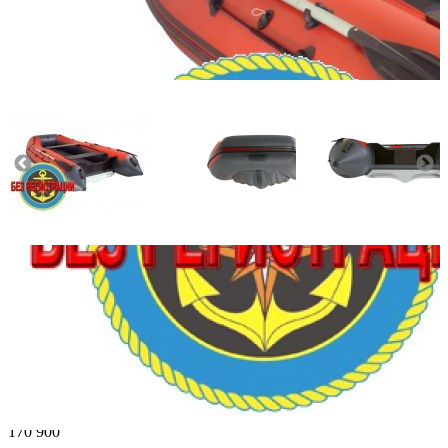
Количество мест:
3
Масса комплекта:
73
Мощность мотора:
9.9
Тактность двигателя:
2
Длина лодки (см):
340
Тип пола:
нднд (надувн. низкого давл.)
Добавить к сравнению
170 900