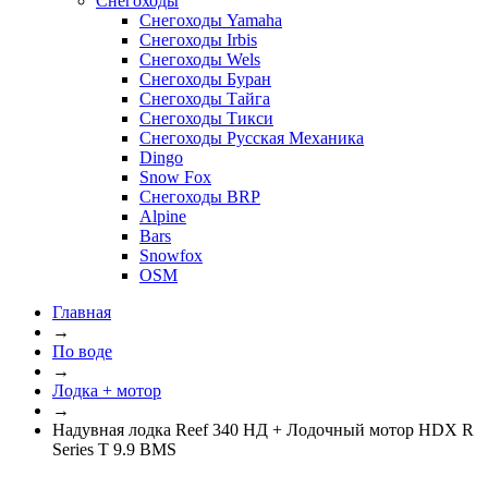
Снегоходы
Снегоходы Yamaha
Снегоходы Irbis
Снегоходы Wels
Снегоходы Буран
Снегоходы Тайга
Снегоходы Тикси
Снегоходы Русская Механика
Dingo
Snow Fox
Снегоходы BRP
Alpine
Bars
Snowfox
OSM
Главная
→
По воде
→
Лодка + мотор
→
Надувная лодка Reef 340 НД + Лодочный мотор HDX R
Series T 9.9 BMS