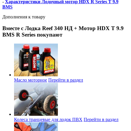
-
Характеристики Лодочный мотор HDX R Series T 9.9
BMS
Дополнения к товару
Вместе с Лодка Reef 340 НД + Мотор HDX T 9.9
BMS R Series покупают
Масло моторное
Перейти в раздел
Колеса транцевые для лодок ПВХ
Перейти в раздел