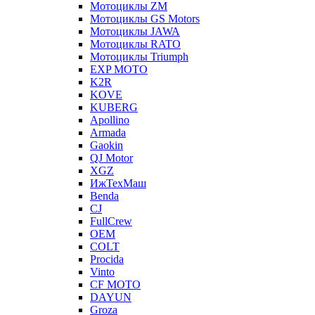
Мотоциклы ZM
Мотоциклы GS Motors
Мотоциклы JAWA
Мотоциклы RATO
Мотоциклы Triumph
EXP MOTO
K2R
KOVE
KUBERG
Apollino
Armada
Gaokin
QJ Motor
XGZ
ИжТехМаш
Benda
CJ
FullCrew
OEM
COLT
Procida
Vinto
CF MOTO
DAYUN
Groza