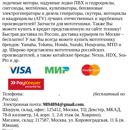
лодочные моторы, надувные лодки ПВХ и гидроциклы,
снегоходы, мотоблоки, культиваторы, бензиновые
электрогенераторы и дизель генераторы, скутеры, мотоциклы
и квадроциклы (ATV) лучших отечественных и зарубежных
производителей! Запчасти для мототехники. Также Вы
можете купить в кредит представленную на сайте технику!
Быстрая доставка по России, доставка курьером по Москве –
бесплатно!
У нас Вы всегда можете купить мототехнику
брендов: Yamaha, Tohatsu, Honda, Suzuki, Husqvarna, MTD и
др. Широко представлена мототехника российских
производителей, а также китайские бренды: Nexus, HDX, Sea-
Pro и др.
Телефоны:
+7(495)799-85-55
,
8(800)511-48-94
(бесплатный по
России)
.
Электронная почта:
9894894@gmail.com
.
Шоурум, склад, офис:
125412
,
Москва
,
ТЦ Декстер, МКАД,
78-й километр, 14, корп. 1, 2-й этаж (м. Ховрино)
.
Магазин, склад:
117587
,
Москва
,
ул. Кировоградская, 11 Б (м.
Южная)
.