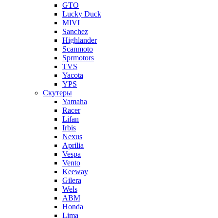
GTO
Lucky Duck
MIVI
Sanchez
Highlander
Scanmoto
Sprmotors
TVS
Yacota
YPS
Скутеры
Yamaha
Racer
Lifan
Irbis
Nexus
Aprilia
Vespa
Vento
Keeway
Gilera
Wels
ABM
Honda
Lima