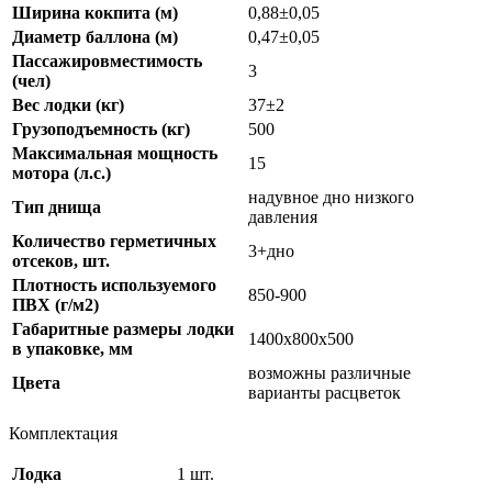
Ширина кокпита (м)
0,88±0,05
Диаметр баллона (м)
0,47±0,05
Пассажировместимость
3
(чел)
Вес лодки (кг)
37±2
Грузоподъемность (кг)
500
Максимальная мощность
15
мотора (л.с.)
надувное дно низкого
Тип днища
давления
Количество герметичных
3+дно
отсеков, шт.
Плотность используемого
850-900
ПВХ (г/м2)
Габаритные размеры лодки
1400х800х500
в упаковке, мм
возможны различные
Цвета
варианты расцветок
Комплектация
Лодка
1 шт.