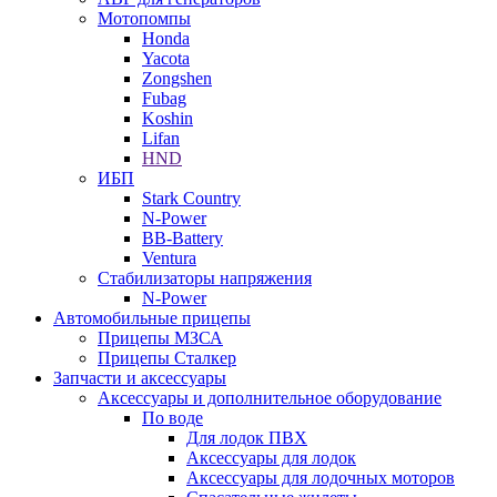
Мотопомпы
Honda
Yacota
Zongshen
Fubag
Koshin
Lifan
HND
ИБП
Stark Country
N-Power
BB-Battery
Ventura
Стабилизаторы напряжения
N-Power
Автомобильные прицепы
Прицепы МЗСА
Прицепы Сталкер
Запчасти и аксессуары
Аксессуары и дополнительное оборудование
По воде
Для лодок ПВХ
Аксессуары для лодок
Аксессуары для лодочных моторов