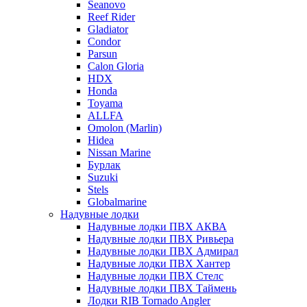
Seanovo
Reef Rider
Gladiator
Condor
Parsun
Calon Gloria
HDX
Honda
Toyama
ALLFA
Omolon (Marlin)
Hidea
Nissan Marine
Бурлак
Suzuki
Stels
Globalmarine
Надувные лодки
Надувные лодки ПВХ АКВА
Надувные лодки ПВХ Ривьера
Надувные лодки ПВХ Адмирал
Надувные лодки ПВХ Хантер
Надувные лодки ПВХ Стелс
Надувные лодки ПВХ Таймень
Лодки RIB Tornado Angler