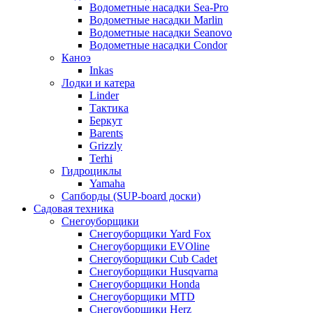
Водометные насадки Sea-Pro
Водометные насадки Marlin
Водометные насадки Seanovo
Водометные насадки Condor
Каноэ
Inkas
Лодки и катера
Linder
Тактика
Беркут
Barents
Grizzly
Terhi
Гидроциклы
Yamaha
Сапборды (SUP-board доски)
Садовая техника
Снегоуборщики
Снегоуборщики Yard Fox
Снегоуборщики EVOline
Снегоуборщики Cub Cadet
Снегоуборщики Husqvarna
Снегоуборщики Honda
Снегоуборщики MTD
Снегоуборщики Herz