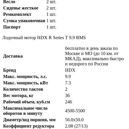
Весло
2 шт.
Сиденье жесткое
2 шт.
Ремкомплект
1 шт.
Сумка упаковочная
1 шт.
Паспорт
1 шт.
Лодочный мотор HDX R Series T 9.9 BMS
бесплатно в день заказа по
Москве и МО (до 10 км. от
Доставка
МКАД), максимально быстро
и недорого по России
Бренд
HDX
Макс. мощность, л.с.
9.9
Макс. мощность, кВт
7.3
Количество тактов
2
Вес мотора, кг
36
Рабочий объем, куб.см
246
Максимальное число
4500-5500
оборотов в минуту
Диаметр/ход поршня, мм
56.0x50.0
Коэффициент редуктора
2.08 (27/13)