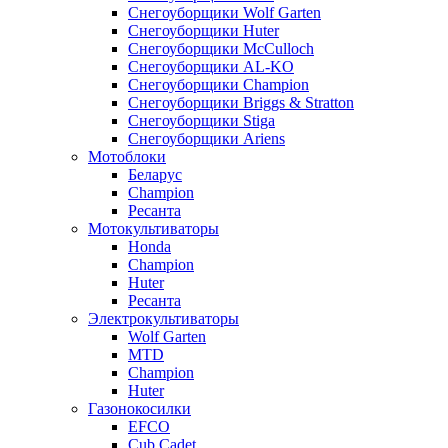
Снегоуборщики Wolf Garten
Снегоуборщики Huter
Снегоуборщики McCulloch
Снегоуборщики AL-KO
Снегоуборщики Champion
Снегоуборщики Briggs & Stratton
Снегоуборщики Stiga
Снегоуборщики Ariens
Мотоблоки
Беларус
Champion
Ресанта
Мотокультиваторы
Honda
Champion
Huter
Ресанта
Электрокультиваторы
Wolf Garten
MTD
Champion
Huter
Газонокосилки
EFCO
Cub Cadet