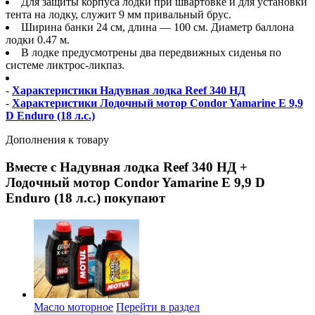
Для защиты корпуса лодки при швартовке и для установки
тента на лодку, служит 9 мм привальный брус.
Ширина банки 24 см, длина — 100 см. Диаметр баллона
лодки 0.47 м.
В лодке предусмотрены два передвижных сиденья по
системе ликтрос-ликпаз.
-
Характеристики Надувная лодка Reef 340 НД
-
Характеристики Лодочный мотор Condor Yamarine E 9,9
D Enduro (18 л.с.)
Дополнения к товару
Вместе с Надувная лодка Reef 340 НД +
Лодочный мотор Condor Yamarine E 9,9 D
Enduro (18 л.с.) покупают
Масло моторное
Перейти в раздел