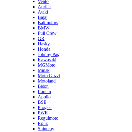
Vento
Aprilia
Ataki
Bajaj
Baltmotors
BMW
Full Crew
GR
Hasky
Honda
Johnny Pag
Kawasaki
MGMoto
Minsk
Moto Guzzi
Motoland
Bison
Loncin
Apollo
BSE
Progasi
PWR
Regulmoto
Roliz
Shineray