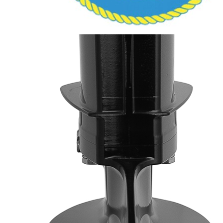
178 600
173 242
Сообщить о наличии
Способы оплаты
Наличными курьеру
Квитанцией
в любом банке