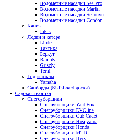
Водометные насадки Sea-Pro
Водометные насадки Marlin
Водометные насадки Seanovo
Водометные насадки Condor
Каноэ
Inkas
Лодки и катера
Linder
Тактика
Беркут
Barents
Grizzly
Terhi
Гидроциклы
Yamaha
Сапборды (SUP-board доски)
Садовая техника
Снегоуборщики
Снегоуборщики Yard Fox
Снегоуборщики EVOline
Снегоуборщики Cub Cadet
Снегоуборщики Husqvarna
Снегоуборщики Honda
Снегоуборщики MTD
Снегоуборщики Herz