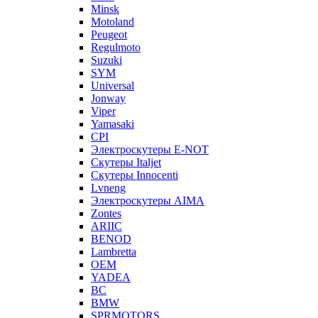
Minsk
Motoland
Peugeot
Regulmoto
Suzuki
SYM
Universal
Jonway
Viper
Yamasaki
CPI
Электроскутеры E-NOT
Скутеры Italjet
Скутеры Innocenti
Lvneng
Электроскутеры AIMA
Zontes
ARIIC
BENOD
Lambretta
OEM
YADEA
BC
BMW
SPRMOTORS