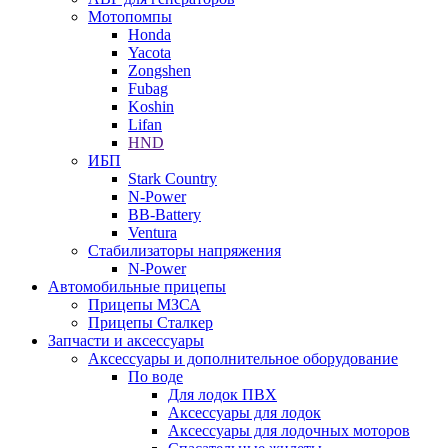
Мотопомпы
Honda
Yacota
Zongshen
Fubag
Koshin
Lifan
HND
ИБП
Stark Country
N-Power
BB-Battery
Ventura
Стабилизаторы напряжения
N-Power
Автомобильные прицепы
Прицепы МЗСА
Прицепы Сталкер
Запчасти и аксессуары
Аксессуары и дополнительное оборудование
По воде
Для лодок ПВХ
Аксессуары для лодок
Аксессуары для лодочных моторов