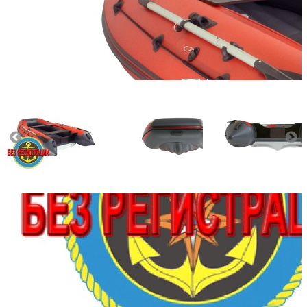
Количество мест:
3
Масса комплекта:
78
Мощность мотора:
9.9
Тактность двигателя:
2
Длина лодки (см):
340
Тип пола:
нднд (надувн. низкого давл.)
Добавить к сравнению