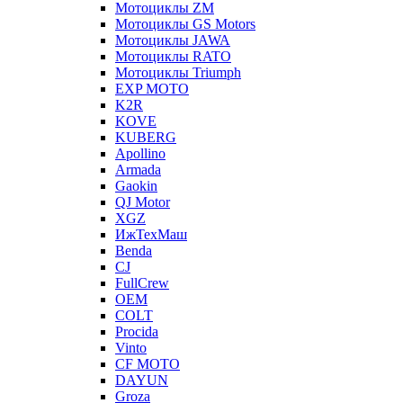
Мотоциклы ZM
Мотоциклы GS Motors
Мотоциклы JAWA
Мотоциклы RATO
Мотоциклы Triumph
EXP MOTO
K2R
KOVE
KUBERG
Apollino
Armada
Gaokin
QJ Motor
XGZ
ИжТехМаш
Benda
CJ
FullCrew
OEM
COLT
Procida
Vinto
CF MOTO
DAYUN
Groza