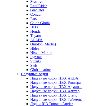
Seanovo
Reef Rider
Gladiator
Condor
Parsun
Calon Gloria
HDX
Honda
Toyama
ALLFA
Omolon (Marlin)
Hidea
Nissan Marine
Бурлак
Suzuki
Stels
Globalmarine
Надувные лодки
Надувные лодки ПВХ АКВА
Надувные лодки ПВХ Ривьера
Надувные лодки ПВХ Адмирал
Надувные лодки ПВХ Хантер
Надувные лодки ПВХ Стелс
Надувные лодки ПВХ Таймень
Лодки RIB Tornado Angler