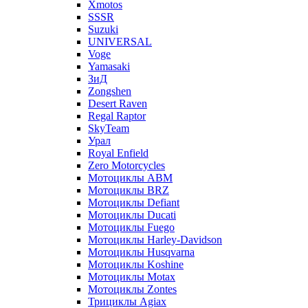
Xmotos
SSSR
Suzuki
UNIVERSAL
Voge
Yamasaki
ЗиД
Zongshen
Desert Raven
Regal Raptor
SkyTeam
Урал
Royal Enfield
Zero Motorcycles
Мотоциклы ABM
Мотоциклы BRZ
Мотоциклы Defiant
Мотоциклы Ducati
Мотоциклы Fuego
Мотоциклы Harley-Davidson
Мотоциклы Husqvarna
Мотоциклы Koshine
Мотоциклы Motax
Мотоциклы Zontes
Трициклы Agiax