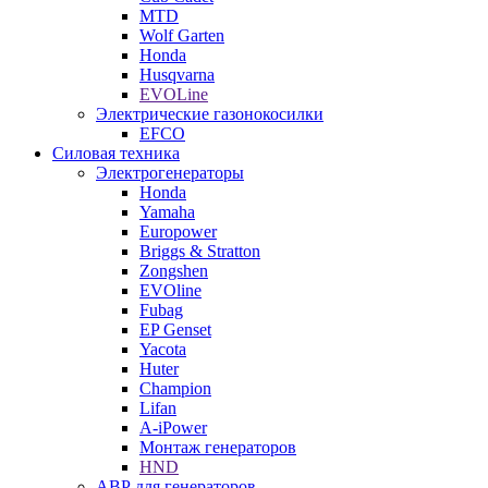
MTD
Wolf Garten
Honda
Husqvarna
EVOLine
Электрические газонокосилки
EFCO
Силовая техника
Электрогенераторы
Honda
Yamaha
Europower
Briggs & Stratton
Zongshen
EVOline
Fubag
EP Genset
Yacota
Huter
Champion
Lifan
A-iPower
Монтаж генераторов
HND
АВР для генераторов