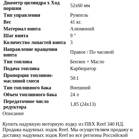
Диаметр цилиндра x Ход
52х60 мм
поршня
Тип управления
Румпель
Вес
41 кг.
Материал винта
Алюминий
Шаг винта
9 ″
Количество лопастей винта
3
Направление вращения
Правое / По часовой
винта
Тип топлива
Бензин + Масло
Подача топлива
Карбюратор
Пропорция топливно-
50:1
масляной смеси
Тип топливного бака
Внешний
Объем топливного бака
24 л
Передаточное число
1,85 (24х13)
редуктора
Описание
Купить надувную моторную лодку из ПВХ Reef 340 НД.
Продажа надувных лодок Reef. Мы осуществляем продажу и
доставку надувных лодок Reef во все регионы Российской