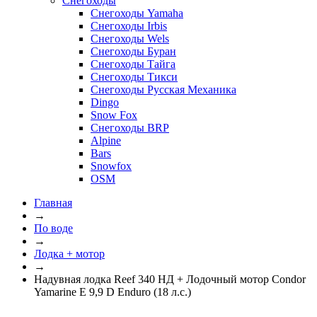
Снегоходы
Снегоходы Yamaha
Снегоходы Irbis
Снегоходы Wels
Снегоходы Буран
Снегоходы Тайга
Снегоходы Тикси
Снегоходы Русская Механика
Dingo
Snow Fox
Снегоходы BRP
Alpine
Bars
Snowfox
OSM
Главная
→
По воде
→
Лодка + мотор
→
Надувная лодка Reef 340 НД + Лодочный мотор Condor
Yamarine E 9,9 D Enduro (18 л.с.)