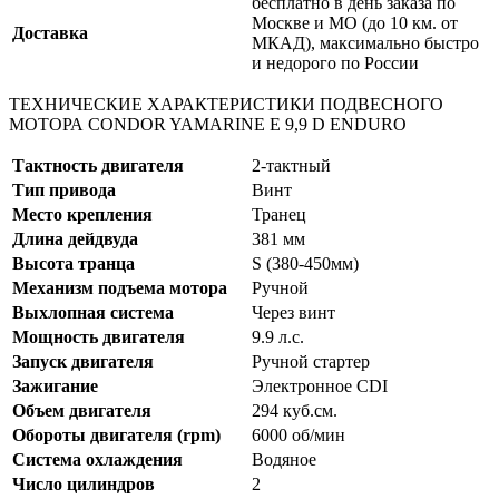
бесплатно в день заказа по
Москве и МО (до 10 км. от
Доставка
МКАД), максимально быстро
и недорого по России
ТЕХНИЧЕСКИЕ ХАРАКТЕРИСТИКИ ПОДВЕСНОГО
МОТОРА CONDOR YAMARINE E 9,9 D ENDURO
Тактность двигателя
2-тактный
Тип привода
Винт
Место крепления
Транец
Длина дейдвуда
381 мм
Высота транца
S (380-450мм)
Механизм подъема мотора
Ручной
Выхлопная система
Через винт
Мощность двигателя
9.9 л.с.
Запуск двигателя
Ручной стартер
Зажигание
Электронное CDI
Объем двигателя
294 куб.см.
Обороты двигателя (rpm)
6000 об/мин
Система охлаждения
Водяное
Число цилиндров
2