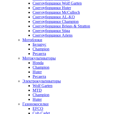
Снегоуборщики Wolf Garten
Снегоуборщики Huter
Снегоуборщики McCulloch
Снегоуборщики AL-KO
Снегоуборщики Champion
Снегоуборщики Briggs & Stratton
Снегоуборщики Stiga
Снегоуборщики Ariens
Мотоблоки
Беларус
Champion
Ресанта
Мотокультиваторы
Honda
Champion
Huter
Ресанта
Электрокультиваторы
Wolf Garten
MTD
Champion
Huter
Газонокосилки
EFCO
Cub Cadet