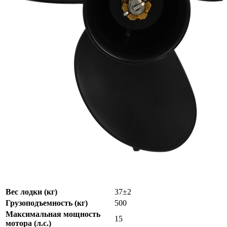
Мощность мотора:
9.9
Тактность двигателя:
2
Длина лодки (см):
340
Тип пола:
нднд (надувн. низкого давл.)
Надувная лодка Reef 340 НД
бесплатно в день заказа по
Москве и МО (до 10 км. от
Доставка
МКАД), максимально быстро
и недорого по России
Тип настила
Без настила
Наибольшая длина (м)
3,40±0,05
Наибольшая ширина (м)
1,84±0,05
Длина кокпита (м)
2,35±0,05
Ширина кокпита (м)
0,88±0,05
Диаметр баллона (м)
0,47±0,05
Пассажировместимость
3
(чел)
Вес лодки (кг)
37±2
Грузоподъемность (кг)
500
Максимальная мощность
15
мотора (л.с.)