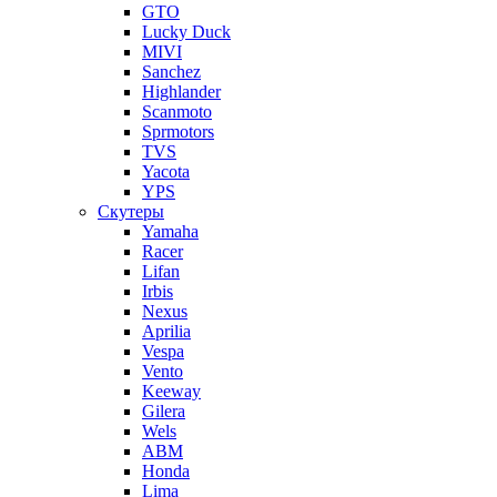
GTO
Lucky Duck
MIVI
Sanchez
Highlander
Scanmoto
Sprmotors
TVS
Yacota
YPS
Скутеры
Yamaha
Racer
Lifan
Irbis
Nexus
Aprilia
Vespa
Vento
Keeway
Gilera
Wels
ABM
Honda
Lima