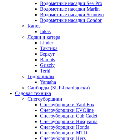
Водометные насадки Sea-Pro
Водометные насадки Marlin
Водометные насадки Seanovo
Водометные насадки Condor
Каноэ
Inkas
Лодки и катера
Linder
Тактика
Беркут
Barents
Grizzly
Terhi
Гидроциклы
Yamaha
Сапборды (SUP-board доски)
Садовая техника
Снегоуборщики
Снегоуборщики Yard Fox
Снегоуборщики EVOline
Снегоуборщики Cub Cadet
Снегоуборщики Husqvarna
Снегоуборщики Honda
Снегоуборщики MTD
Снегоуборщики Herz