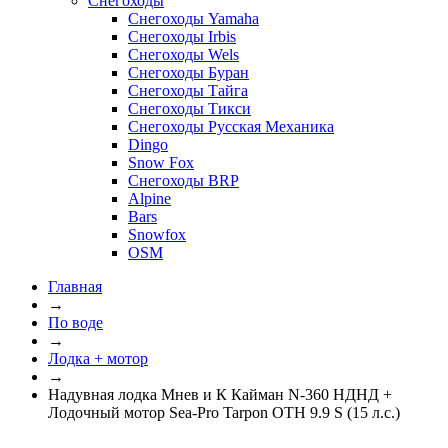
Снегоходы
Снегоходы Yamaha
Снегоходы Irbis
Снегоходы Wels
Снегоходы Буран
Снегоходы Тайга
Снегоходы Тикси
Снегоходы Русская Механика
Dingo
Snow Fox
Снегоходы BRP
Alpine
Bars
Snowfox
OSM
Главная
→
По воде
→
Лодка + мотор
→
Надувная лодка Мнев и К Кайман N-360 НДНД +
Лодочный мотор Sea-Pro Tarpon OTH 9.9 S (15 л.с.)