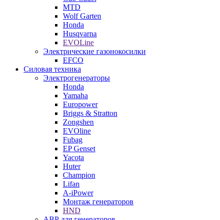
MTD
Wolf Garten
Honda
Husqvarna
EVOLine
Электрические газонокосилки
EFCO
Силовая техника
Электрогенераторы
Honda
Yamaha
Europower
Briggs & Stratton
Zongshen
EVOline
Fubag
EP Genset
Yacota
Huter
Champion
Lifan
A-iPower
Монтаж генераторов
HND
АВР для генераторов