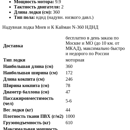
Мощность мотора:
9.9
Тактность двигателя:
2
Длина лодки (см):
360
Тип пола:
нднд (надувн. низкого давл.)
Надувная лодка Мнев и К Кайман N-360 НДНД
бесплатно в день заказа по
Москве и МО (до 10 км. от
Доставка
МКАД), максимально быстро
и недорого по России
Тип лодки
моторная
Наибольшая длина (см)
360
Наибольшая ширина (см)
172
Длина кокпита (см)
246
Ширина кокпита (см)
78
Диаметр баллона (см)
47
Пассажировместимость
5-6
(чел)
Вес лодки (кг)
44
Плотность ткани ПВХ (г/м2)
1000
Грузоподъемность (кг)
610
Максимальная мощность