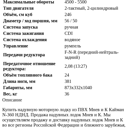
Максимальные обороты
4500 - 5500
Тип двигателя
2-тактный, 2-цилиндровый
Объём, см куб
246
Диаметр / ход поршня, мм
56 / 50
Система запуска
ручная
Система зажигания
CDI
Система охлаждения
водяное
Управление
румпель
F-N-R (передний-нейтраль-
Передачи редуктора
задний)
Передаточное отношение
2,08 (13:27)
редуктора:
Объём топливного бака
24
Длина ноги, мм
381
Габариты, мм
873х332х1040
Вес, кг
36
Описание
Купить надувную моторную лодку из ПВХ Мнев и К Кайман
N-360 НДНД. Продажа надувных лодок Мнев и К. Мы
осуществляем продажу и доставку надувных лодок Мнев и К
во все регионы Российской Федерации и ближнего зарубежья,