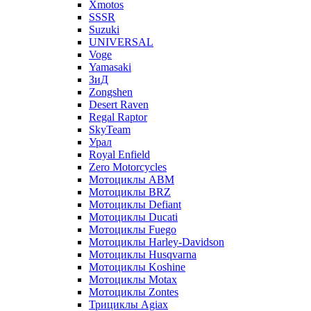
Xmotos
SSSR
Suzuki
UNIVERSAL
Voge
Yamasaki
ЗиД
Zongshen
Desert Raven
Regal Raptor
SkyTeam
Урал
Royal Enfield
Zero Motorcycles
Мотоциклы ABM
Мотоциклы BRZ
Мотоциклы Defiant
Мотоциклы Ducati
Мотоциклы Fuego
Мотоциклы Harley-Davidson
Мотоциклы Husqvarna
Мотоциклы Koshine
Мотоциклы Motax
Мотоциклы Zontes
Трициклы Agiax