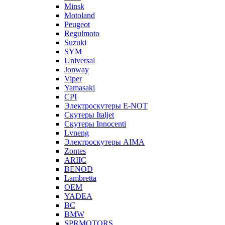
Minsk
Motoland
Peugeot
Regulmoto
Suzuki
SYM
Universal
Jonway
Viper
Yamasaki
CPI
Электроскутеры E-NOT
Скутеры Italjet
Скутеры Innocenti
Lvneng
Электроскутеры AIMA
Zontes
ARIIC
BENOD
Lambretta
OEM
YADEA
BC
BMW
SPRMOTORS