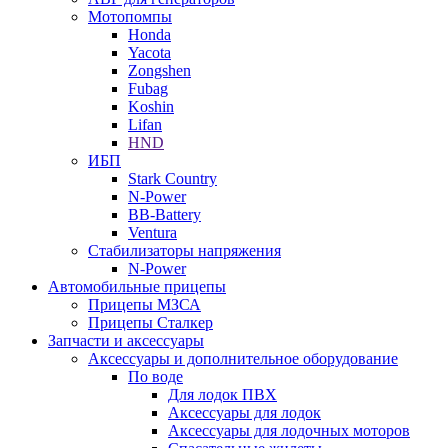
Мотопомпы
Honda
Yacota
Zongshen
Fubag
Koshin
Lifan
HND
ИБП
Stark Country
N-Power
BB-Battery
Ventura
Стабилизаторы напряжения
N-Power
Автомобильные прицепы
Прицепы МЗСА
Прицепы Сталкер
Запчасти и аксессуары
Аксессуары и дополнительное оборудование
По воде
Для лодок ПВХ
Аксессуары для лодок
Аксессуары для лодочных моторов