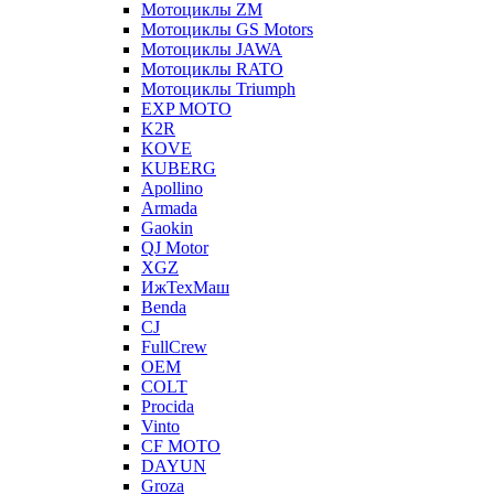
Мотоциклы ZM
Мотоциклы GS Motors
Мотоциклы JAWA
Мотоциклы RATO
Мотоциклы Triumph
EXP MOTO
K2R
KOVE
KUBERG
Apollino
Armada
Gaokin
QJ Motor
XGZ
ИжТехМаш
Benda
CJ
FullCrew
OEM
COLT
Procida
Vinto
CF MOTO
DAYUN
Groza