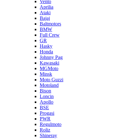
Vento
Aprilia
Ataki
Bajaj
Baltmotors
BMW
Full Crew
GR
Hasky
Honda
Johnny Pag
Kawasaki
MGMoto
Minsk
Moto Guzzi
Motoland
Bison
Loncin
Apollo
BSE
Progasi
PWR
Regulmoto
Roliz
Shineray