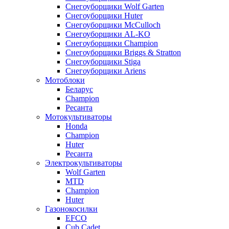
Снегоуборщики Wolf Garten
Снегоуборщики Huter
Снегоуборщики McCulloch
Снегоуборщики AL-KO
Снегоуборщики Champion
Снегоуборщики Briggs & Stratton
Снегоуборщики Stiga
Снегоуборщики Ariens
Мотоблоки
Беларус
Champion
Ресанта
Мотокультиваторы
Honda
Champion
Huter
Ресанта
Электрокультиваторы
Wolf Garten
MTD
Champion
Huter
Газонокосилки
EFCO
Cub Cadet