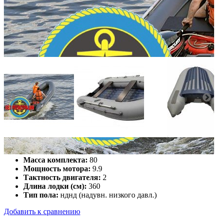
Количество мест:
6
Масса комплекта:
80
Мощность мотора:
9.9
Тактность двигателя:
2
Длина лодки (см):
360
Тип пола:
нднд (надувн. низкого давл.)
Добавить к сравнению