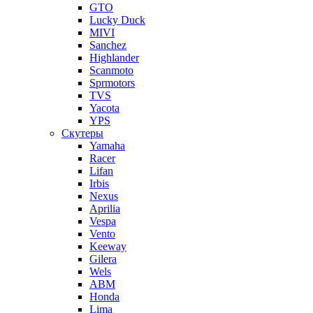
GTO
Lucky Duck
MIVI
Sanchez
Highlander
Scanmoto
Sprmotors
TVS
Yacota
YPS
Скутеры
Yamaha
Racer
Lifan
Irbis
Nexus
Aprilia
Vespa
Vento
Keeway
Gilera
Wels
ABM
Honda
Lima