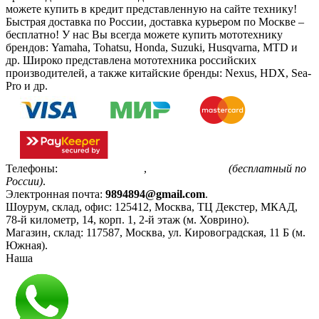
можете купить в кредит представленную на сайте технику!
Быстрая доставка по России, доставка курьером по Москве –
бесплатно!
У нас Вы всегда можете купить мототехнику
брендов: Yamaha, Tohatsu, Honda, Suzuki, Husqvarna, MTD и
др. Широко представлена мототехника российских
производителей, а также китайские бренды: Nexus, HDX, Sea-
Pro и др.
Телефоны:
+7(495)799-85-55
,
8(800)511-48-94
(бесплатный по
России)
.
Электронная почта:
9894894@gmail.com
.
Шоурум, склад, офис:
125412
,
Москва
,
ТЦ Декстер, МКАД,
78-й километр, 14, корп. 1, 2-й этаж (м. Ховрино)
.
Магазин, склад:
117587
,
Москва
,
ул. Кировоградская, 11 Б (м.
Южная)
.
Наша
Политика конфиденциальности