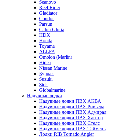
Seanovo
Reef Rider
Gladiator
Condor
Parsun
Calon Gloria
HDX
Honda
Toyama
ALLFA
Omolon (Marlin)
Hidea
Nissan Marine
Бурлак
Suzuki
Stels
Globalmarine
Надувные лодки
Надувные лодки ПВХ АКВА
Надувные лодки ПВХ Ривьера
Надувные лодки ПВХ Адмирал
Надувные лодки ПВХ Хантер
Надувные лодки ПВХ Стелс
Надувные лодки ПВХ Таймень
Лодки RIB Tornado Angler