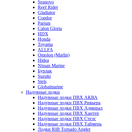
Seanovo
Reef Rider
Gladiator
Condor
Parsun
Calon Gloria
HDX
Honda
Toyama
ALLFA
Omolon (Marlin)
Hidea
Nissan Marine
Бурлак
Suzuki
Stels
Globalmarine
Надувные лодки
Надувные лодки ПВХ АКВА
Надувные лодки ПВХ Ривьера
Надувные лодки ПВХ Адмирал
Надувные лодки ПВХ Хантер
Надувные лодки ПВХ Стелс
Надувные лодки ПВХ Таймень
Лодки RIB Tornado Angler