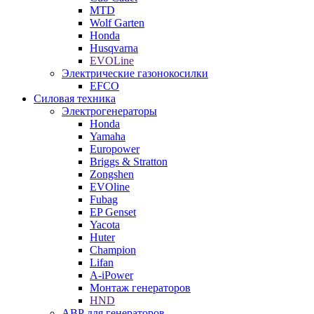
MTD
Wolf Garten
Honda
Husqvarna
EVOLine
Электрические газонокосилки
EFCO
Силовая техника
Электрогенераторы
Honda
Yamaha
Europower
Briggs & Stratton
Zongshen
EVOline
Fubag
EP Genset
Yacota
Huter
Champion
Lifan
A-iPower
Монтаж генераторов
HND
АВР для генераторов