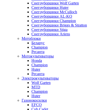
Снегоуборщики Wolf Garten
Снегоуборщики Huter
Снегоуборщики McCulloch
Снегоуборщики AL-KO
Снегоуборщики Champion
Снегоуборщики Briggs & Stratton
Снегоуборщики Stiga
Снегоуборщики Ariens
Мотоблоки
Беларус
Champion
Ресанта
Мотокультиваторы
Honda
Champion
Huter
Ресанта
Электрокультиваторы
Wolf Garten
MTD
Champion
Huter
Газонокосилки
EFCO
Cub Cadet