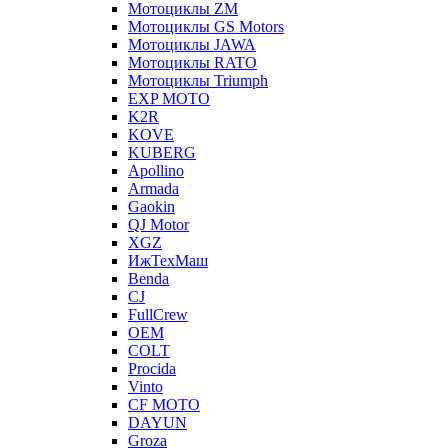
Мотоциклы ZM
Мотоциклы GS Motors
Мотоциклы JAWA
Мотоциклы RATO
Мотоциклы Triumph
EXP MOTO
K2R
KOVE
KUBERG
Apollino
Armada
Gaokin
QJ Motor
XGZ
ИжТехМаш
Benda
CJ
FullCrew
OEM
COLT
Procida
Vinto
CF MOTO
DAYUN
Groza