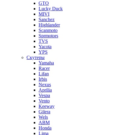
GTO
Lucky Duck
MIVI
Sanchez
Highlander
Scanmoto
Sprmotors
TVS
Yacota
YPS
Скутеры
Yamaha
Racer
Lifan
Irbis
Nexus
Aprilia
Vespa
Vento
Keeway
Gilera
Wels
ABM
Honda
Lima