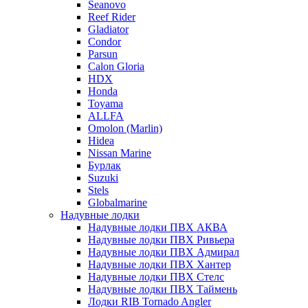
Seanovo
Reef Rider
Gladiator
Condor
Parsun
Calon Gloria
HDX
Honda
Toyama
ALLFA
Omolon (Marlin)
Hidea
Nissan Marine
Бурлак
Suzuki
Stels
Globalmarine
Надувные лодки
Надувные лодки ПВХ АКВА
Надувные лодки ПВХ Ривьера
Надувные лодки ПВХ Адмирал
Надувные лодки ПВХ Хантер
Надувные лодки ПВХ Стелс
Надувные лодки ПВХ Таймень
Лодки RIB Tornado Angler