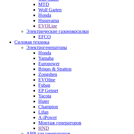
MTD
Wolf Garten
Honda
Husqvarna
EVOLine
Электрические газонокосилки
EFCO
Силовая техника
Электрогенераторы
Honda
Yamaha
Europower
Briggs & Stratton
Zongshen
EVOline
Fubag
EP Genset
Yacota
Huter
Champion
Lifan
A-iPower
Монтаж генераторов
HND
АВР для генераторов