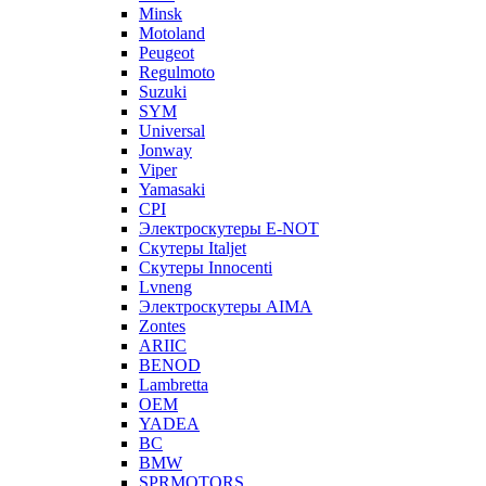
Minsk
Motoland
Peugeot
Regulmoto
Suzuki
SYM
Universal
Jonway
Viper
Yamasaki
CPI
Электроскутеры E-NOT
Скутеры Italjet
Скутеры Innocenti
Lvneng
Электроскутеры AIMA
Zontes
ARIIC
BENOD
Lambretta
OEM
YADEA
BC
BMW
SPRMOTORS