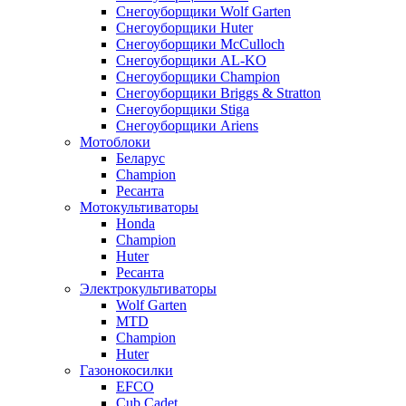
Снегоуборщики Wolf Garten
Снегоуборщики Huter
Снегоуборщики McCulloch
Снегоуборщики AL-KO
Снегоуборщики Champion
Снегоуборщики Briggs & Stratton
Снегоуборщики Stiga
Снегоуборщики Ariens
Мотоблоки
Беларус
Champion
Ресанта
Мотокультиваторы
Honda
Champion
Huter
Ресанта
Электрокультиваторы
Wolf Garten
MTD
Champion
Huter
Газонокосилки
EFCO
Cub Cadet