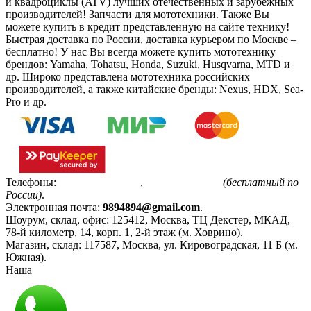
и квадроциклы (ATV) лучших отечественных и зарубежных
производителей! Запчасти для мототехники. Также Вы
можете купить в кредит представленную на сайте технику!
Быстрая доставка по России, доставка курьером по Москве –
бесплатно!
У нас Вы всегда можете купить мототехнику
брендов: Yamaha, Tohatsu, Honda, Suzuki, Husqvarna, MTD и
др. Широко представлена мототехника российских
производителей, а также китайские бренды: Nexus, HDX, Sea-
Pro и др.
Телефоны:
+7(495)799-85-55
,
8(800)511-48-94
(бесплатный по
России)
.
Электронная почта:
9894894@gmail.com
.
Шоурум, склад, офис:
125412
,
Москва
,
ТЦ Декстер, МКАД,
78-й километр, 14, корп. 1, 2-й этаж (м. Ховрино)
.
Магазин, склад:
117587
,
Москва
,
ул. Кировоградская, 11 Б (м.
Южная)
.
Наша
Политика конфиденциальности