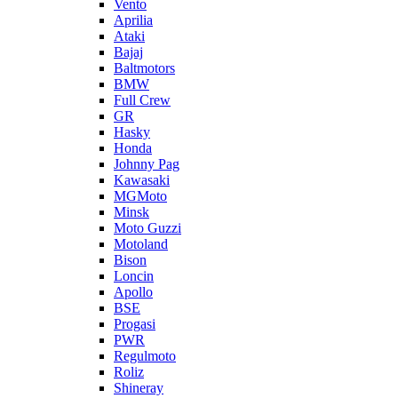
Vento
Aprilia
Ataki
Bajaj
Baltmotors
BMW
Full Crew
GR
Hasky
Honda
Johnny Pag
Kawasaki
MGMoto
Minsk
Moto Guzzi
Motoland
Bison
Loncin
Apollo
BSE
Progasi
PWR
Regulmoto
Roliz
Shineray