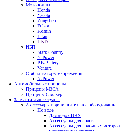
Мотопомпы
Honda
Yacota
Zongshen
Fubag
Koshin
Lifan
HND
ИБП
Stark Country
N-Power
BB-Battery
Ventura
Стабилизаторы напряжения
N-Power
Автомобильные прицепы
Прицепы МЗСА
Прицепы Сталкер
Запчасти и аксессуары
Аксессуары и дополнительное оборудование
По воде
Для лодок ПВХ
Аксессуары для лодок
Аксессуары для лодочных моторов