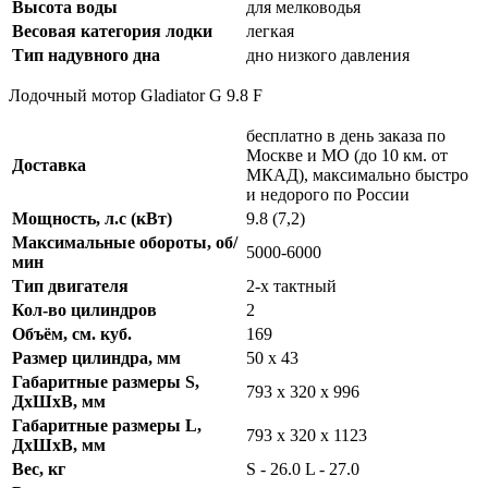
Высота воды
для мелководья
Весовая категория лодки
легкая
Тип надувного дна
дно низкого давления
Лодочный мотор Gladiator G 9.8 F
бесплатно в день заказа по
Москве и МО (до 10 км. от
Доставка
МКАД), максимально быстро
и недорого по России
Мощность, л.с (кВт)
9.8 (7,2)
Максимальные обороты, об/
5000-6000
мин
Тип двигателя
2-х тактный
Кол-во цилиндров
2
Объём, см. куб.
169
Размер цилиндра, мм
50 x 43
Габаритные размеры S,
793 х 320 х 996
ДхШхВ, мм
Габаритные размеры L,
793 х 320 х 1123
ДхШхВ, мм
Вес, кг
S - 26.0 L - 27.0