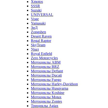
Xmotos
SSSR
Suzuki
UNIVERSAL
Voge
Yamasaki
ЗиД
Zongshen
Desert Raven
Regal Raptor
SkyTeam
Урал
Royal Enfield
Zero Motorcycles
Мотоциклы ABM
Мотоциклы BRZ
Мотоциклы Defiant
Мотоциклы Ducati
Мотоциклы Fuego
Мотоциклы Harley-Davidson
Мотоциклы Husqvarna
Мотоциклы Koshine
Мотоциклы Motax
Мотоциклы Zontes
Трициклы Agiax