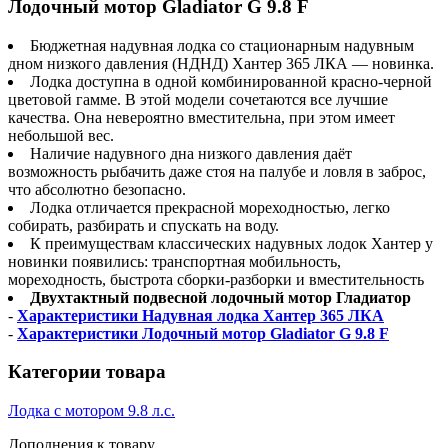
Лодочный мотор Gladiator G 9.8 F
Бюджетная надувная лодка со стационарным надувным
дном низкого давления (НДНД) Хантер 365 ЛКА — новинка.
Лодка доступна в одной комбинированной красно-черной
цветовой гамме. В этой модели сочетаются все лучшие
качества. Она невероятно вместительна, при этом имеет
небольшой вес.
Наличие надувного дна низкого давления даёт
возможность рыбачить даже стоя на палубе и ловля в заброс,
что абсолютно безопасно.
Лодка отличается прекрасной мореходностью, легко
собирать, разбирать и спускать на воду.
К преимуществам классических надувных лодок Хантер у
новинки появились: транспортная мобильность,
мореходность, быстрота сборки-разборки и вместительность
Двухтактный подвесной лодочный мотор Гладиатор
-
Характеристики Надувная лодка Хантер 365 ЛКА
-
Характеристики Лодочный мотор Gladiator G 9.8 F
Категории товара
Лодка с мотором 9.8 л.с.
Дополнения к товару