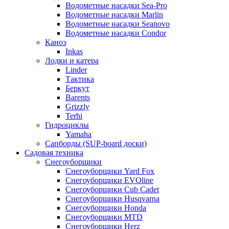
Водометные насадки Sea-Pro
Водометные насадки Marlin
Водометные насадки Seanovo
Водометные насадки Condor
Каноэ
Inkas
Лодки и катера
Linder
Тактика
Беркут
Barents
Grizzly
Terhi
Гидроциклы
Yamaha
Сапборды (SUP-board доски)
Садовая техника
Снегоуборщики
Снегоуборщики Yard Fox
Снегоуборщики EVOline
Снегоуборщики Cub Cadet
Снегоуборщики Husqvarna
Снегоуборщики Honda
Снегоуборщики MTD
Снегоуборщики Herz