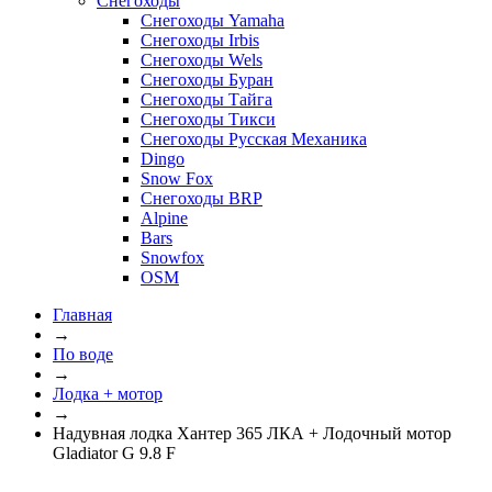
Снегоходы
Снегоходы Yamaha
Снегоходы Irbis
Снегоходы Wels
Снегоходы Буран
Снегоходы Тайга
Снегоходы Тикси
Снегоходы Русская Механика
Dingo
Snow Fox
Снегоходы BRP
Alpine
Bars
Snowfox
OSM
Главная
→
По воде
→
Лодка + мотор
→
Надувная лодка Хантер 365 ЛКА + Лодочный мотор
Gladiator G 9.8 F