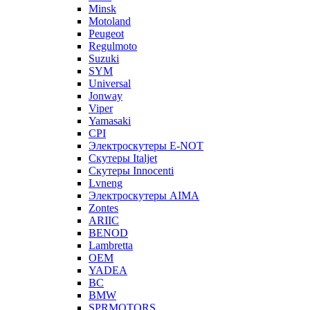
Minsk
Motoland
Peugeot
Regulmoto
Suzuki
SYM
Universal
Jonway
Viper
Yamasaki
CPI
Электроскутеры E-NOT
Скутеры Italjet
Скутеры Innocenti
Lvneng
Электроскутеры AIMA
Zontes
ARIIC
BENOD
Lambretta
OEM
YADEA
BC
BMW
SPRMOTORS