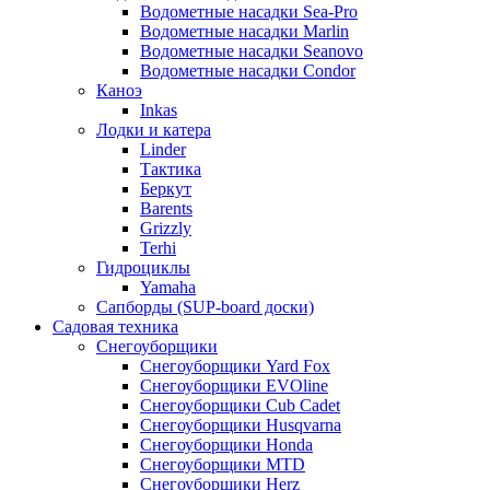
Водометные насадки Sea-Pro
Водометные насадки Marlin
Водометные насадки Seanovo
Водометные насадки Condor
Каноэ
Inkas
Лодки и катера
Linder
Тактика
Беркут
Barents
Grizzly
Terhi
Гидроциклы
Yamaha
Сапборды (SUP-board доски)
Садовая техника
Снегоуборщики
Снегоуборщики Yard Fox
Снегоуборщики EVOline
Снегоуборщики Cub Cadet
Снегоуборщики Husqvarna
Снегоуборщики Honda
Снегоуборщики MTD
Снегоуборщики Herz