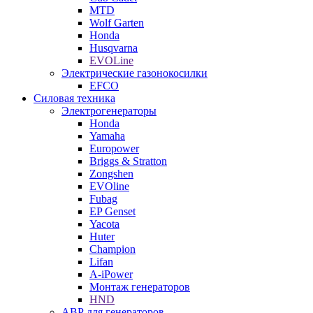
MTD
Wolf Garten
Honda
Husqvarna
EVOLine
Электрические газонокосилки
EFCO
Силовая техника
Электрогенераторы
Honda
Yamaha
Europower
Briggs & Stratton
Zongshen
EVOline
Fubag
EP Genset
Yacota
Huter
Champion
Lifan
A-iPower
Монтаж генераторов
HND
АВР для генераторов