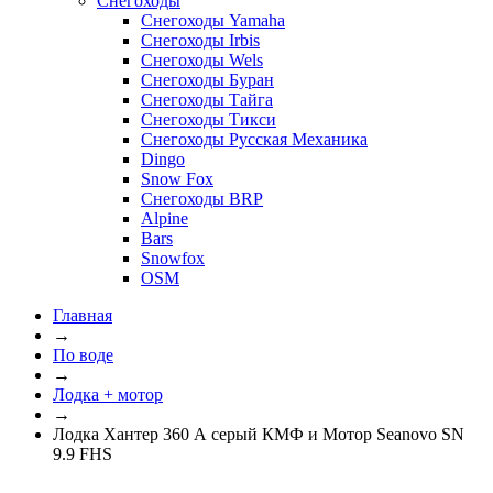
Снегоходы
Снегоходы Yamaha
Снегоходы Irbis
Снегоходы Wels
Снегоходы Буран
Снегоходы Тайга
Снегоходы Тикси
Снегоходы Русская Механика
Dingo
Snow Fox
Снегоходы BRP
Alpine
Bars
Snowfox
OSM
Главная
→
По воде
→
Лодка + мотор
→
Лодка Хантер 360 А серый КМФ и Мотор Seanovo SN
9.9 FHS