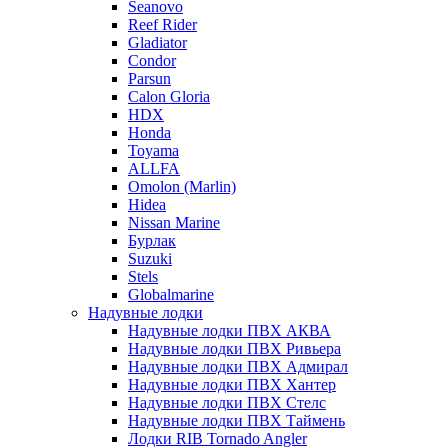
Seanovo
Reef Rider
Gladiator
Condor
Parsun
Calon Gloria
HDX
Honda
Toyama
ALLFA
Omolon (Marlin)
Hidea
Nissan Marine
Бурлак
Suzuki
Stels
Globalmarine
Надувные лодки
Надувные лодки ПВХ АКВА
Надувные лодки ПВХ Ривьера
Надувные лодки ПВХ Адмирал
Надувные лодки ПВХ Хантер
Надувные лодки ПВХ Стелс
Надувные лодки ПВХ Таймень
Лодки RIB Tornado Angler