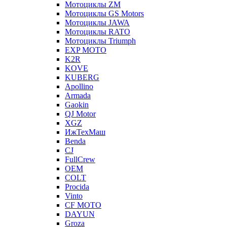
Мотоциклы ZM
Мотоциклы GS Motors
Мотоциклы JAWA
Мотоциклы RATO
Мотоциклы Triumph
EXP MOTO
K2R
KOVE
KUBERG
Apollino
Armada
Gaokin
QJ Motor
XGZ
ИжТехМаш
Benda
CJ
FullCrew
OEM
COLT
Procida
Vinto
CF MOTO
DAYUN
Groza