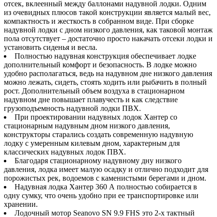
отсек, вклеенный между баллонами надувной лодки. Одним
из очевидных плюсов такой конструкции является малый вес,
компактность и жесткость в собранном виде. При сборке
надувной лодки с дном низкого давления, как таковой монтаж
пола отсутствует – достаточно просто накачать отсеки лодки и
установить сиденья и весла.
Полностью надувная конструкция обеспечивает лодке
дополнительный комфорт и безопасность. В лодке можно
удобно располагаться, ведь на надувном дне низкого давления
можно лежать, сидеть, стоять ходить или рыбачить в полный
рост. Дополнительный объем воздуха в стационарном
надувном дне повышает плавучесть и как следствие
грузоподъемность надувной лодки ПВХ.
При проектировании надувных лодок Хантер со
стационарным надувным дном низкого давления,
конструкторы старались создать современную надувную
лодку с умеренным килевым дном, характерным для
классических надувных лодок ПВХ.
Благодаря стационарному надувному дну низкого
давления, лодка имеет малую осадку и отлично подходит для
порожистых рек, водоемов с каменистыми берегами и дном.
Надувная лодка Хантер 360 А полностью собирается в
одну сумку, что очень удобно при ее транспортировке или
хранении.
Лодочный мотор Seanovo SN 9.9 FHS это 2-x тактный