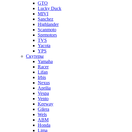
GTO
Lucky Duck
MIVI
Sanchez
Highlander
Scanmoto
Sprmotors
TVS
Yacota
YPS
Скутеры
Yamaha
Racer
Lifan
Irbis
Nexus
Aprilia
Vespa
Vento
Keeway
Gilera
Wels
ABM
Honda
Lima