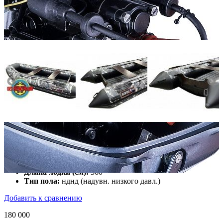
Количество мест:
4
Масса комплекта:
81
Мощность мотора:
9.9
Тактность двигателя:
2
Длина лодки (см):
360
Тип пола:
нднд (надувн. низкого давл.)
Добавить к сравнению
180 000