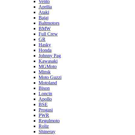
Vento
Aprilia
Ataki
Bajaj
Baltmotors
BMW
Full Crew
GR
Hasky
Honda
Johnny Pag
Kawasaki
MGMoto
Minsk
Moto Guzzi
Motoland
Bison
Loncin
Apollo
BSE
Progasi
PWR
Regulmoto
Roliz
Shineray