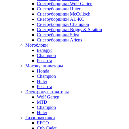
Снегоуборщики Wolf Garten
Снегоуборщики Huter
Снегоуборщики McCulloch
Снегоуборщики AL-KO
Снегоуборщики Champion
Снегоуборщики Briggs & Stratton
Снегоуборщики Stiga
Снегоуборщики Ariens
Мотоблоки
Беларус
Champion
Ресанта
Мотокультиваторы
Honda
Champion
Huter
Ресанта
Электрокультиваторы
Wolf Garten
MTD
Champion
Huter
Газонокосилки
EFCO
Cub Cadet