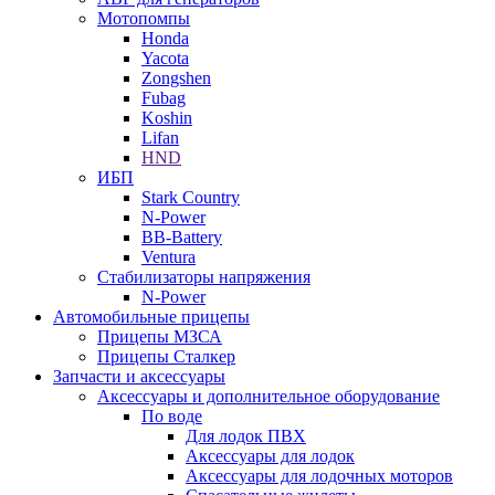
Мотопомпы
Honda
Yacota
Zongshen
Fubag
Koshin
Lifan
HND
ИБП
Stark Country
N-Power
BB-Battery
Ventura
Стабилизаторы напряжения
N-Power
Автомобильные прицепы
Прицепы МЗСА
Прицепы Сталкер
Запчасти и аксессуары
Аксессуары и дополнительное оборудование
По воде
Для лодок ПВХ
Аксессуары для лодок
Аксессуары для лодочных моторов