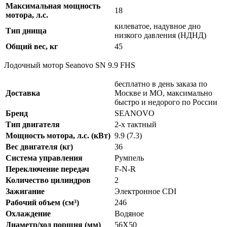
Максимальная мощность
18
мотора, л.с.
килеватое, надувное дно
Тип днища
низкого давления (НДНД)
Общий вес, кг
45
Лодочный мотор Seanovo SN 9.9 FHS
бесплатно в день заказа по
Доставка
Москве и МО, максимально
быстро и недорого по России
Бренд
SEANOVO
Тип двигателя
2-x тактный
Мощность мотора, л.с. (кВт)
9.9 (7.3)
Вес двигателя (кг)
36
Система управления
Румпель
Переключение передач
F-N-R
Количество цилиндров
2
Зажигание
Электронное CDI
Рабочий объем (см³)
246
Охлаждение
Водяное
Диаметр/ход поршня (мм)
56X50