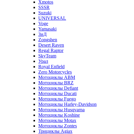
Xmotos
SSSR
Suzuki
UNIVERSAL
Voge
Yamasaki
ЗиД
Zongshen
Desert Raven
Regal Raptor
SkyTeam
Урал
Royal Enfield
Zero Motorcycles
Мотоциклы ABM
Мотоциклы BRZ
Мотоциклы Defiant
Мотоциклы Ducati
Мотоциклы Fuego
Мотоциклы Harley-Davidson
Мотоциклы Husqvarna
Мотоциклы Koshine
Мотоциклы Motax
Мотоциклы Zontes
Трициклы Agiax