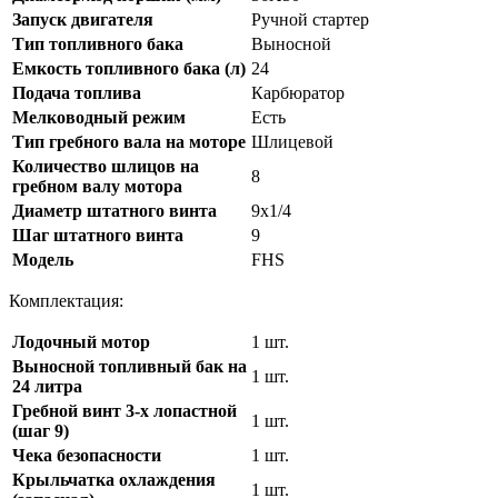
Запуск двигателя
Ручной стартер
Тип топливного бака
Выносной
Емкость топливного бака (л)
24
Подача топлива
Карбюратор
Мелководный режим
Есть
Тип гребного вала на моторе
Шлицевой
Количество шлицов на
8
гребном валу мотора
Диаметр штатного винта
9х1/4
Шаг штатного винта
9
Модель
FHS
Комплектация:
Лодочный мотор
1 шт.
Выносной топливный бак на
1 шт.
24 литра
Гребной винт 3-х лопастной
1 шт.
(шаг 9)
Чека безопасности
1 шт.
Крыльчатка охлаждения
1 шт.