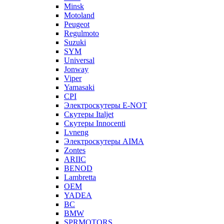
Minsk
Motoland
Peugeot
Regulmoto
Suzuki
SYM
Universal
Jonway
Viper
Yamasaki
CPI
Электроскутеры E-NOT
Скутеры Italjet
Скутеры Innocenti
Lvneng
Электроскутеры AIMA
Zontes
ARIIC
BENOD
Lambretta
OEM
YADEA
BC
BMW
SPRMOTORS