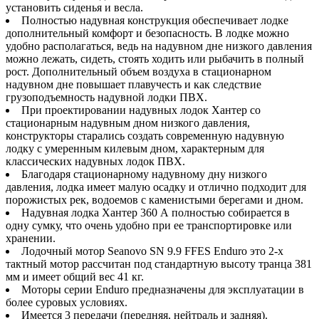
установить сиденья и весла.
Полностью надувная конструкция обеспечивает лодке
дополнительный комфорт и безопасность. В лодке можно
удобно располагаться, ведь на надувном дне низкого давления
можно лежать, сидеть, стоять ходить или рыбачить в полный
рост. Дополнительный объем воздуха в стационарном
надувном дне повышает плавучесть и как следствие
грузоподъемность надувной лодки ПВХ.
При проектировании надувных лодок Хантер со
стационарным надувным дном низкого давления,
конструкторы старались создать современную надувную
лодку с умеренным килевым дном, характерным для
классических надувных лодок ПВХ.
Благодаря стационарному надувному дну низкого
давления, лодка имеет малую осадку и отлично подходит для
порожистых рек, водоемов с каменистыми берегами и дном.
Надувная лодка Хантер 360 А полностью собирается в
одну сумку, что очень удобно при ее транспортировке или
хранении.
Лодочный мотор Seanovo SN 9.9 FFES Enduro это 2-x
тактный мотор рассчитан под стандартную высоту транца 381
мм и имеет общий вес 41 кг.
Моторы серии Enduro предназначены для эксплуатации в
более суровых условиях.
Имеется 3 передачи (передняя, нейтраль и задняя).