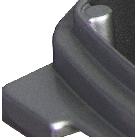
Зажигание
Электронное CDI
Рабочий объем (см³)
326
Охлаждение
Водяное
Диаметр/ход поршня (мм)
62X54
Запуск двигателя
Ручной+электростартер
Тип топливного бака
Выносной
Емкость топливного бака (л)
24
Подача топлива
Карбюратор
Мелководный режим
Есть
Тип гребного вала на моторе
Шлицевой
Количество шлицов на
14
гребном валу мотора
Диаметр штатного винта
9х1/4
Шаг штатного винта
9 или 11
Модель
FFES
Комплектация:
Лодочный мотор
1 шт.
Рулевое колесо
1 шт.
Рулевой редуктор
1 шт.
Тяга рулевая
1 шт.