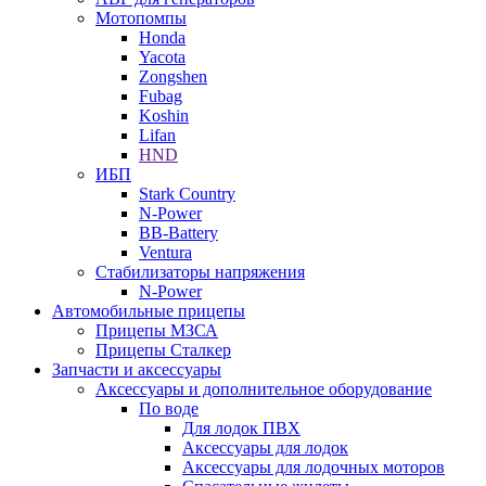
Мотопомпы
Honda
Yacota
Zongshen
Fubag
Koshin
Lifan
HND
ИБП
Stark Country
N-Power
BB-Battery
Ventura
Стабилизаторы напряжения
N-Power
Автомобильные прицепы
Прицепы МЗСА
Прицепы Сталкер
Запчасти и аксессуары
Аксессуары и дополнительное оборудование
По воде
Для лодок ПВХ
Аксессуары для лодок
Аксессуары для лодочных моторов