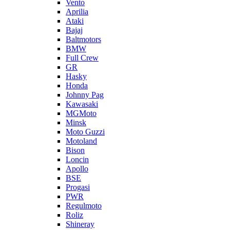
Vento
Aprilia
Ataki
Bajaj
Baltmotors
BMW
Full Crew
GR
Hasky
Honda
Johnny Pag
Kawasaki
MGMoto
Minsk
Moto Guzzi
Motoland
Bison
Loncin
Apollo
BSE
Progasi
PWR
Regulmoto
Roliz
Shineray