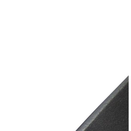
Максимальная
550
грузоподъёмность, кг
Плотность материала, г/м2
1050
Количество пассажиров
4
Максимальная мощность
18
мотора, л.с.
килеватое, надувное дно
Тип днища
низкого давления (НДНД)
Общий вес, кг
45
Лодочный мотор Seanovo SN 9.9 FFES Enduro
бесплатно в день заказа по
Доставка
Москве и МО, максимально
быстро и недорого по России
Бренд
SEANOVO
Тип двигателя
2-x тактный
Мощность мотора, л.с. (кВт)
9.9 (7.3)
Вес двигателя (кг)
41
Система управления
Дистанция
Переключение передач
F-N-R
Количество цилиндров
2