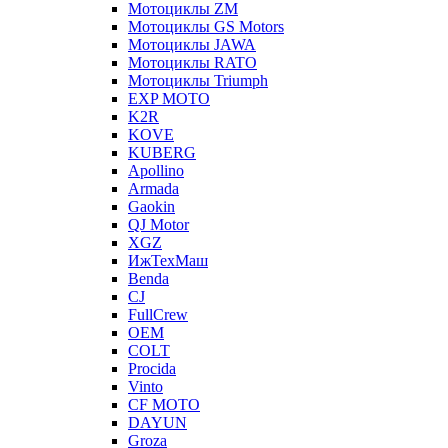
Мотоциклы ZM
Мотоциклы GS Motors
Мотоциклы JAWA
Мотоциклы RATO
Мотоциклы Triumph
EXP MOTO
K2R
KOVE
KUBERG
Apollino
Armada
Gaokin
QJ Motor
XGZ
ИжТехМаш
Benda
CJ
FullCrew
OEM
COLT
Procida
Vinto
CF MOTO
DAYUN
Groza