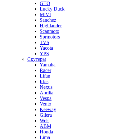
GTO
Lucky Duck
MIVI
Sanchez
Highlander
Scanmoto
Sprmotors
TVS
Yacota
YPS
Скутеры
Yamaha
Racer
Lifan
Irbis
Nexus
Aprilia
Vespa
Vento
Keeway
Gilera
Wels
ABM
Honda
Lima