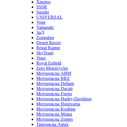
Xmotos
SSSR
Suzuki
UNIVERSAL
Voge
Yamasaki
ЗиД
Zongshen
Desert Raven
Regal Raptor
SkyTeam
Урал
Royal Enfield
Zero Motorcycles
Мотоциклы ABM
Мотоциклы BRZ
Мотоциклы Defiant
Мотоциклы Ducati
Мотоциклы Fuego
Мотоциклы Harley-Davidson
Мотоциклы Husqvarna
Мотоциклы Koshine
Мотоциклы Motax
Мотоциклы Zontes
Трициклы Agiax