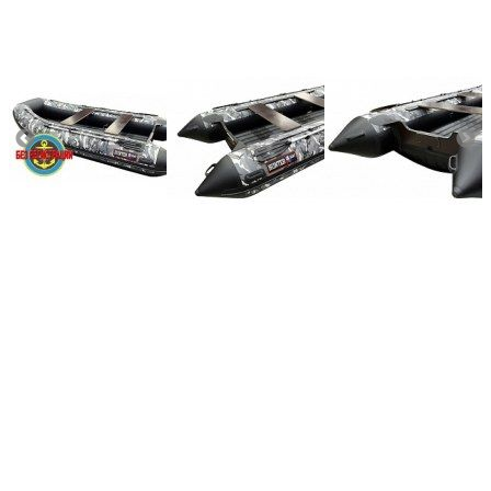
Количество мест:
4
Масса комплекта:
86
Мощность мотора:
9.9
Тактность двигателя:
2
Длина лодки (см):
360
Тип пола:
нднд (надувн. низкого давл.)
Добавить к сравнению
253 000
245 410