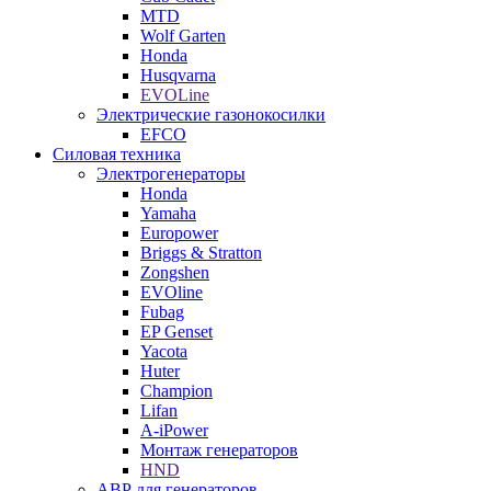
MTD
Wolf Garten
Honda
Husqvarna
EVOLine
Электрические газонокосилки
EFCO
Силовая техника
Электрогенераторы
Honda
Yamaha
Europower
Briggs & Stratton
Zongshen
EVOline
Fubag
EP Genset
Yacota
Huter
Champion
Lifan
A-iPower
Монтаж генераторов
HND
АВР для генераторов