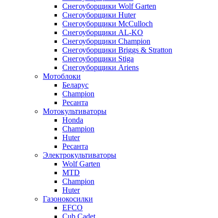
Снегоуборщики Wolf Garten
Снегоуборщики Huter
Снегоуборщики McCulloch
Снегоуборщики AL-KO
Снегоуборщики Champion
Снегоуборщики Briggs & Stratton
Снегоуборщики Stiga
Снегоуборщики Ariens
Мотоблоки
Беларус
Champion
Ресанта
Мотокультиваторы
Honda
Champion
Huter
Ресанта
Электрокультиваторы
Wolf Garten
MTD
Champion
Huter
Газонокосилки
EFCO
Cub Cadet