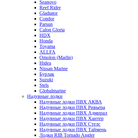
Seanovo
Reef Rider
Gladiator
Condor
Parsun
Calon Gloria
HDX
Honda
Toyama
ALLFA
Omolon (Marlin)
Hidea
Nissan Marine
Бурлак
Suzuki
Stels
Globalmarine
Надувные лодки
Надувные лодки ПВХ АКВА
Надувные лодки ПВХ Ривьера
Надувные лодки ПВХ Адмирал
Надувные лодки ПВХ Хантер
Надувные лодки ПВХ Стелс
Надувные лодки ПВХ Таймень
Лодки RIB Tornado Angler