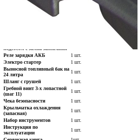
Рулевой трос М66 3,8 метра
1 шт.
(13FT)
Троса газа/реверса C-2 3,8
2 шт.
метра (13FT)
Контроллер газа реверса 703
(7pin) с возможностью
1 шт.
управления электро
подсосом с замка зажигания
Реле зарядки АКБ
1 шт.
Электро стартер
1 шт.
Выносной топливный бак на
1 шт.
24 литра
Шланг с грушей
1 шт.
Гребной винт 3-х лопастной
1 шт.
(шаг 11)
Чека безопасности
1 шт.
Крыльчатка охлаждения
1 шт.
(запасная)
Набор инструментов
1 шт.
Инструкция по
1 шт.
эксплуатации
Сервисная книга
1шт.