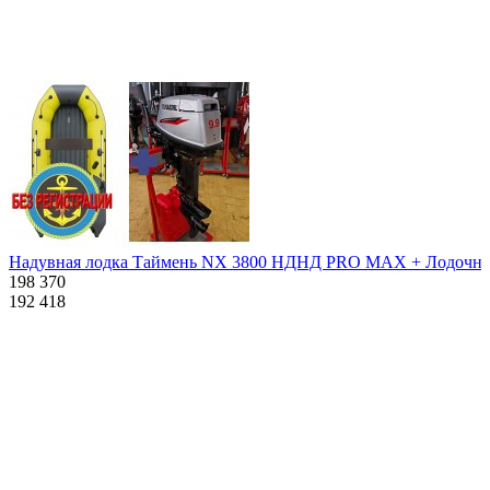
Похожие товары:
Надувная лодка Таймень NX 3800 НДНД PRO MAX + Лодочный мо
198 370
192 418
Характеристики
Описание
Дополнения к товару
Видео
Отзывы
Характеристики
Количество мест:
4
Масса комплекта:
86