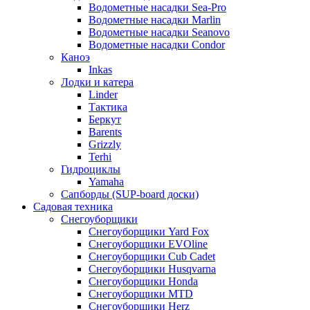
Водометные насадки Sea-Pro
Водометные насадки Marlin
Водометные насадки Seanovo
Водометные насадки Condor
Каноэ
Inkas
Лодки и катера
Linder
Тактика
Беркут
Barents
Grizzly
Terhi
Гидроциклы
Yamaha
Сапборды (SUP-board доски)
Садовая техника
Снегоуборщики
Снегоуборщики Yard Fox
Снегоуборщики EVOline
Снегоуборщики Cub Cadet
Снегоуборщики Husqvarna
Снегоуборщики Honda
Снегоуборщики MTD
Снегоуборщики Herz