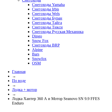
Снегоходы
Снегоходы Yamaha
Снегоходы Irbis
Снегоходы Wels
Снегоходы Буран
Снегоходы Тайга
Снегоходы Тикси
Снегоходы Русская Механика
Dingo
Snow Fox
Снегоходы BRP
Alpine
Bars
Snowfox
OSM
Главная
→
По воде
→
Лодка + мотор
→
Лодка Хантер 360 А и Мотор Seanovo SN 9.9 FFES
Enduro