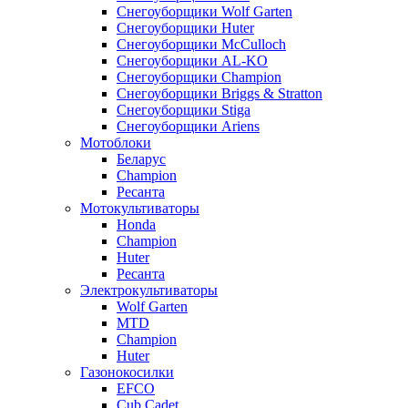
Снегоуборщики Wolf Garten
Снегоуборщики Huter
Снегоуборщики McCulloch
Снегоуборщики AL-KO
Снегоуборщики Champion
Снегоуборщики Briggs & Stratton
Снегоуборщики Stiga
Снегоуборщики Ariens
Мотоблоки
Беларус
Champion
Ресанта
Мотокультиваторы
Honda
Champion
Huter
Ресанта
Электрокультиваторы
Wolf Garten
MTD
Champion
Huter
Газонокосилки
EFCO
Cub Cadet