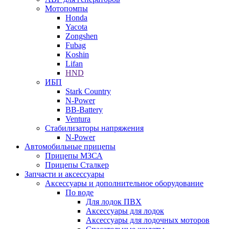
Мотопомпы
Honda
Yacota
Zongshen
Fubag
Koshin
Lifan
HND
ИБП
Stark Country
N-Power
BB-Battery
Ventura
Стабилизаторы напряжения
N-Power
Автомобильные прицепы
Прицепы МЗСА
Прицепы Сталкер
Запчасти и аксессуары
Аксессуары и дополнительное оборудование
По воде
Для лодок ПВХ
Аксессуары для лодок
Аксессуары для лодочных моторов