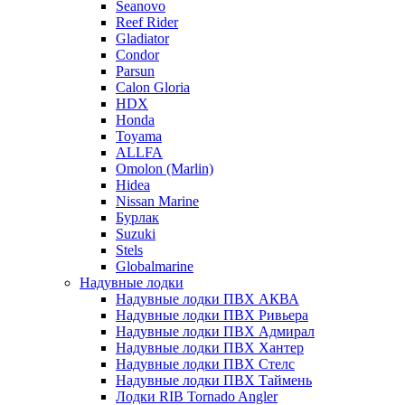
Seanovo
Reef Rider
Gladiator
Condor
Parsun
Calon Gloria
HDX
Honda
Toyama
ALLFA
Omolon (Marlin)
Hidea
Nissan Marine
Бурлак
Suzuki
Stels
Globalmarine
Надувные лодки
Надувные лодки ПВХ АКВА
Надувные лодки ПВХ Ривьера
Надувные лодки ПВХ Адмирал
Надувные лодки ПВХ Хантер
Надувные лодки ПВХ Стелс
Надувные лодки ПВХ Таймень
Лодки RIB Tornado Angler