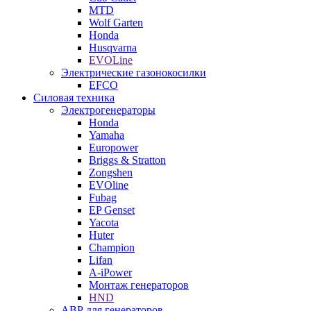
MTD
Wolf Garten
Honda
Husqvarna
EVOLine
Электрические газонокосилки
EFCO
Силовая техника
Электрогенераторы
Honda
Yamaha
Europower
Briggs & Stratton
Zongshen
EVOline
Fubag
EP Genset
Yacota
Huter
Champion
Lifan
A-iPower
Монтаж генераторов
HND
АВР для генераторов