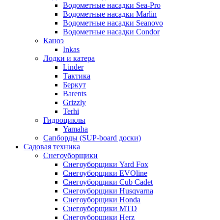
Водометные насадки Sea-Pro
Водометные насадки Marlin
Водометные насадки Seanovo
Водометные насадки Condor
Каноэ
Inkas
Лодки и катера
Linder
Тактика
Беркут
Barents
Grizzly
Terhi
Гидроциклы
Yamaha
Сапборды (SUP-board доски)
Садовая техника
Снегоуборщики
Снегоуборщики Yard Fox
Снегоуборщики EVOline
Снегоуборщики Cub Cadet
Снегоуборщики Husqvarna
Снегоуборщики Honda
Снегоуборщики MTD
Снегоуборщики Herz