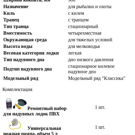
Назначение
для рыбалки и охоты
Киль
с килем
Транец
с транцем
Тип транца
стационарный
Вместимость
четырехместная
Окружающая среда
для тяжелых условий
Высота воды
для мелководья
Весовая категория лодки
легкая
Тип надувного дна
дно низкого давления
стационарное килевое
Подтип надувного дна
надувное дно
Модельный ряд
Модельный ряд "Классика"
Комплектация
1 шт.
Ремонтный набор
для надувных лодок ПВХ
1 шт.
Универсальная
ножная помпа, объем 5 л