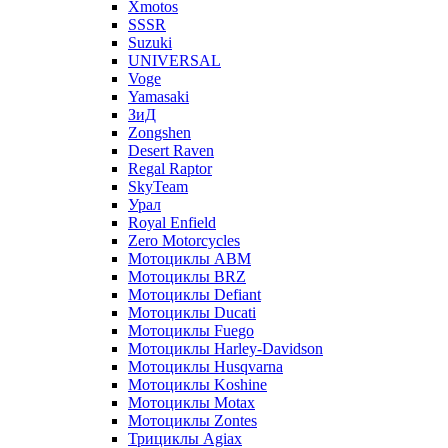
Xmotos
SSSR
Suzuki
UNIVERSAL
Voge
Yamasaki
ЗиД
Zongshen
Desert Raven
Regal Raptor
SkyTeam
Урал
Royal Enfield
Zero Motorcycles
Мотоциклы ABM
Мотоциклы BRZ
Мотоциклы Defiant
Мотоциклы Ducati
Мотоциклы Fuego
Мотоциклы Harley-Davidson
Мотоциклы Husqvarna
Мотоциклы Koshine
Мотоциклы Motax
Мотоциклы Zontes
Трициклы Agiax