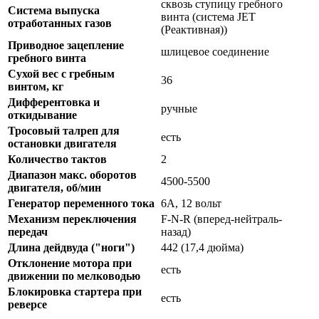
сквозь ступицу гребного
Система выпуска
винта (система JET
отработанных газов
(Реактивная))
Приводное зацепление
шлицевое соединение
гребного винта
Сухой вес с гребным
36
винтом, кг
Дифферентовка и
ручные
откидывание
Тросовый талреп для
есть
остановки двигателя
Количество тактов
2
Диапазон макс. оборотов
4500-5500
двигателя, об/мин
Генератор переменного тока
6А, 12 вольт
Механизм переключения
F-N-R (вперед-нейтраль-
передач
назад)
Длина дейдвуда ("ноги")
442 (17,4 дюйма)
Отклонение мотора при
есть
движении по мелководью
Блокировка стартера при
есть
реверсе