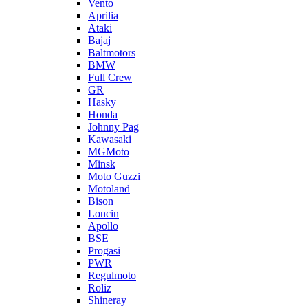
Vento
Aprilia
Ataki
Bajaj
Baltmotors
BMW
Full Crew
GR
Hasky
Honda
Johnny Pag
Kawasaki
MGMoto
Minsk
Moto Guzzi
Motoland
Bison
Loncin
Apollo
BSE
Progasi
PWR
Regulmoto
Roliz
Shineray