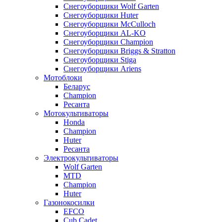
Снегоуборщики Wolf Garten
Снегоуборщики Huter
Снегоуборщики McCulloch
Снегоуборщики AL-KO
Снегоуборщики Champion
Снегоуборщики Briggs & Stratton
Снегоуборщики Stiga
Снегоуборщики Ariens
Мотоблоки
Беларус
Champion
Ресанта
Мотокультиваторы
Honda
Champion
Huter
Ресанта
Электрокультиваторы
Wolf Garten
MTD
Champion
Huter
Газонокосилки
EFCO
Cub Cadet