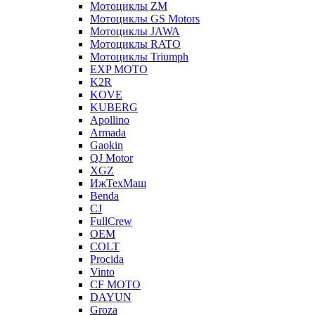
Мотоциклы ZM
Мотоциклы GS Motors
Мотоциклы JAWA
Мотоциклы RATO
Мотоциклы Triumph
EXP MOTO
K2R
KOVE
KUBERG
Apollino
Armada
Gaokin
QJ Motor
XGZ
ИжТехМаш
Benda
CJ
FullCrew
OEM
COLT
Procida
Vinto
CF MOTO
DAYUN
Groza