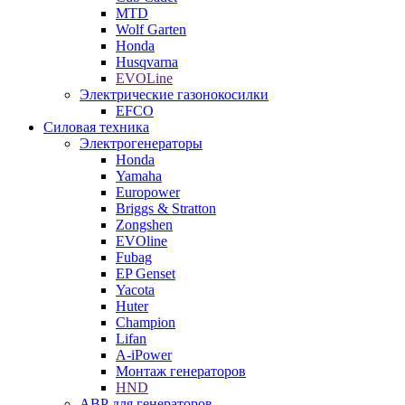
MTD
Wolf Garten
Honda
Husqvarna
EVOLine
Электрические газонокосилки
EFCO
Силовая техника
Электрогенераторы
Honda
Yamaha
Europower
Briggs & Stratton
Zongshen
EVOline
Fubag
EP Genset
Yacota
Huter
Champion
Lifan
A-iPower
Монтаж генераторов
HND
АВР для генераторов