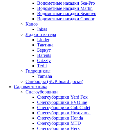
Водометные насадки Sea-Pro
Водометные насадки Marlin
Водометные насадки Seanovo
Водометные насадки Condor
Каноэ
Inkas
Лодки и катера
Linder
Тактика
Беркут
Barents
Grizzly
Terhi
Гидроциклы
Yamaha
Сапборды (SUP-board доски)
Садовая техника
Снегоуборщики
Снегоуборщики Yard Fox
Снегоуборщики EVOline
Снегоуборщики Cub Cadet
Снегоуборщики Husqvarna
Снегоуборщики Honda
Снегоуборщики MTD
Снегоуборщики Herz