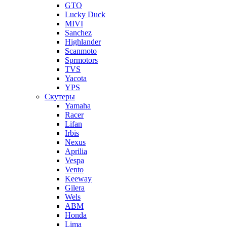
GTO
Lucky Duck
MIVI
Sanchez
Highlander
Scanmoto
Sprmotors
TVS
Yacota
YPS
Скутеры
Yamaha
Racer
Lifan
Irbis
Nexus
Aprilia
Vespa
Vento
Keeway
Gilera
Wels
ABM
Honda
Lima