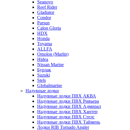
Seanovo
Reef Rider
Gladiator
Condor
Parsun
Calon Gloria
HDX
Honda
Toyama
ALLFA
Omolon (Marlin)
Hidea
Nissan Marine
Бурлак
Suzuki
Stels
Globalmarine
Надувные лодки
Надувные лодки ПВХ АКВА
Надувные лодки ПВХ Ривьера
Надувные лодки ПВХ Адмирал
Надувные лодки ПВХ Хантер
Надувные лодки ПВХ Стелс
Надувные лодки ПВХ Таймень
Лодки RIB Tornado Angler