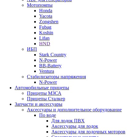
Мотопомпы
Honda
Yacota
Zongshen
Fubag
Koshin
Lifan
HND
ИБП
Stark Country
N-Power
BB-Battery
Ventura
Стабилизаторы напряжения
N-Power
Автомобильные прицепы
Прицепы МЗСА
Прицепы Сталкер
Запчасти и аксессуары
Аксессуары и дополнительное оборудование
По воде
Для лодок ПВХ
Аксессуары для лодок
Аксессуары для лодочных моторов