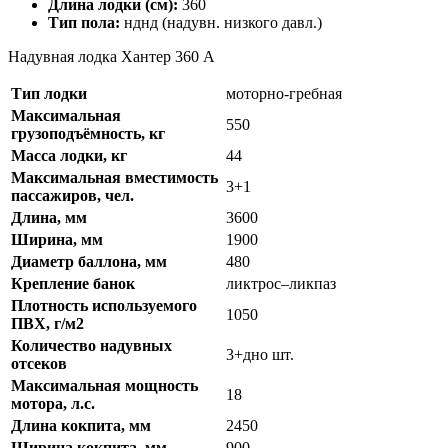
Длина лодки (см):
360
Тип пола:
нднд (надувн. низкого давл.)
Надувная лодка Хантер 360 А
Тип лодки
моторно-гребная
Максимальная
550
грузоподъёмность, кг
Масса лодки, кг
44
Максимальная вместимость
3+1
пассажиров, чел.
Длина, мм
3600
Ширина, мм
1900
Диаметр баллона, мм
480
Крепление банок
ликтрос–ликпаз
Плотность используемого
1050
ПВХ, г/м2
Количество надувных
3+дно шт.
отсеков
Максимальная мощность
18
мотора, л.с.
Длина кокпита, мм
2450
Ширина кокпита, мм
900