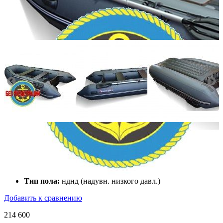
Количество мест:
3
Масса комплекта:
81
Мощность мотора:
9.9
Тактность двигателя:
2
Длина лодки (см):
360
Тип пола:
нднд (надувн. низкого давл.)
Добавить к сравнению
214 600