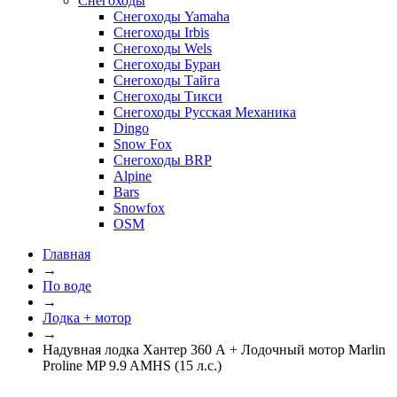
Снегоходы
Снегоходы Yamaha
Снегоходы Irbis
Снегоходы Wels
Снегоходы Буран
Снегоходы Тайга
Снегоходы Тикси
Снегоходы Русская Механика
Dingo
Snow Fox
Снегоходы BRP
Alpine
Bars
Snowfox
OSM
Главная
→
По воде
→
Лодка + мотор
→
Надувная лодка Хантер 360 А + Лодочный мотор Marlin
Proline MP 9.9 AMHS (15 л.с.)