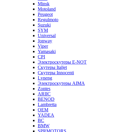
Minsk
Motoland
Peugeot
Regulmoto
Suzuki
SYM
Universal
Jonway
Viper
Yamasaki
CPI
Электроскутеры E-NOT
Скутеры Italjet
Скутеры Innocenti
Lvneng
Электроскутеры AIMA
Zontes
ARIIC
BENOD
Lambretta
OEM
YADEA
BC
BMW
SPRMOTORS