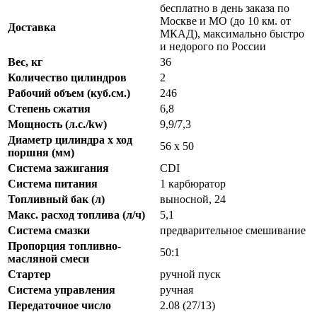
бесплатно в день заказа по
Москве и МО (до 10 км. от
Доставка
МКАД), максимально быстро
и недорого по России
Вес, кг
36
Количество цилиндров
2
Рабочий объем (куб.см.)
246
Степень сжатия
6,8
Мощность (л.с./kw)
9,9/7,3
Диаметр цилиндра х ход
56 х 50
поршня (мм)
Система зажигания
CDI
Система питания
1 карбюратор
Топливный бак (л)
выносной, 24
Макс. расход топлива (л/ч)
5,1
Система смазки
предварительное смешивание
Пропорция топливно-
50:1
масляной смеси
Стартер
ручной пуск
Система управления
ручная
Передаточное число
2.08 (27/13)