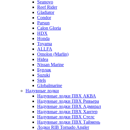
Seanovo
Reef Rider
Gladiator
Condor
Parsun
Calon Gloria
HDX
Honda
Toyama
ALLFA
Omolon (Marlin)
Hidea
Nissan Marine
Бурлак
Suzuki
Stels
Globalmarine
Надувные лодки
Надувные лодки ПВХ АКВА
Надувные лодки ПВХ Ривьера
Надувные лодки ПВХ Адмирал
Надувные лодки ПВХ Хантер
Надувные лодки ПВХ Стелс
Надувные лодки ПВХ Таймень
Лодки RIB Tornado Angler