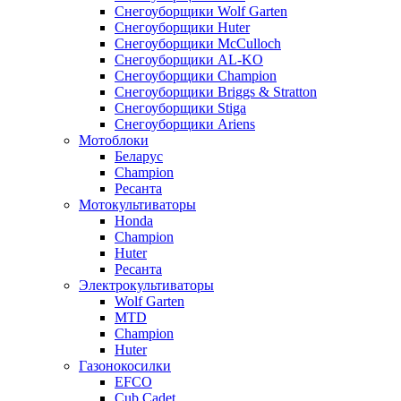
Снегоуборщики Wolf Garten
Снегоуборщики Huter
Снегоуборщики McCulloch
Снегоуборщики AL-KO
Снегоуборщики Champion
Снегоуборщики Briggs & Stratton
Снегоуборщики Stiga
Снегоуборщики Ariens
Мотоблоки
Беларус
Champion
Ресанта
Мотокультиваторы
Honda
Champion
Huter
Ресанта
Электрокультиваторы
Wolf Garten
MTD
Champion
Huter
Газонокосилки
EFCO
Cub Cadet