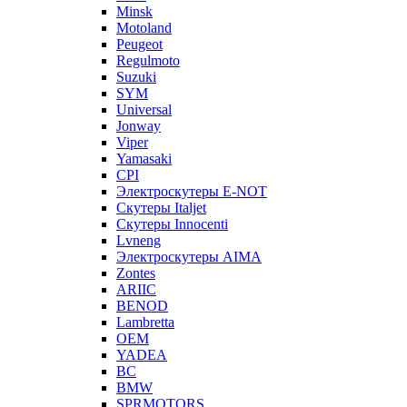
Minsk
Motoland
Peugeot
Regulmoto
Suzuki
SYM
Universal
Jonway
Viper
Yamasaki
CPI
Электроскутеры E-NOT
Скутеры Italjet
Скутеры Innocenti
Lvneng
Электроскутеры AIMA
Zontes
ARIIC
BENOD
Lambretta
OEM
YADEA
BC
BMW
SPRMOTORS