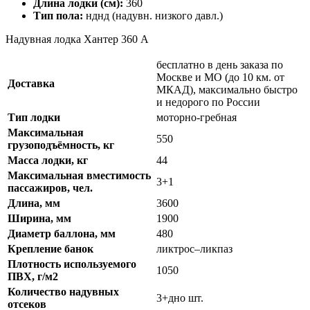
Длина лодки (см):
360
Тип пола:
нднд (надувн. низкого давл.)
Надувная лодка Хантер 360 А
бесплатно в день заказа по
Москве и МО (до 10 км. от
Доставка
МКАД), максимально быстро
и недорого по России
Тип лодки
моторно-гребная
Максимальная
550
грузоподъёмность, кг
Масса лодки, кг
44
Максимальная вместимость
3+1
пассажиров, чел.
Длина, мм
3600
Ширина, мм
1900
Диаметр баллона, мм
480
Крепление банок
ликтрос–ликпаз
Плотность используемого
1050
ПВХ, г/м2
Количество надувных
3+дно шт.
отсеков