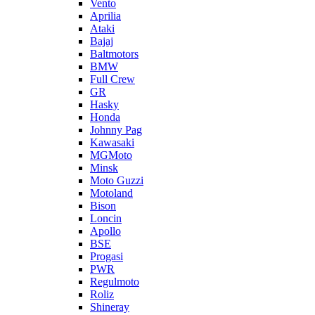
Vento
Aprilia
Ataki
Bajaj
Baltmotors
BMW
Full Crew
GR
Hasky
Honda
Johnny Pag
Kawasaki
MGMoto
Minsk
Moto Guzzi
Motoland
Bison
Loncin
Apollo
BSE
Progasi
PWR
Regulmoto
Roliz
Shineray