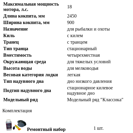
Максимальная мощность
18
мотора, л.с.
Длина кокпита, мм
2450
Ширина кокпита, мм
900
Назначение
для рыбалки и охоты
Киль
с килем
Транец
с транцем
Тип транца
стационарный
Вместимость
четырехместная
Окружающая среда
для тяжелых условий
Высота воды
для мелководья
Весовая категория лодки
легкая
Тип надувного дна
дно низкого давления
стационарное килевое
Подтип надувного дна
надувное дно
Модельный ряд
Модельный ряд "Классика"
Комплектация
1 шт.
Ремонтный набор