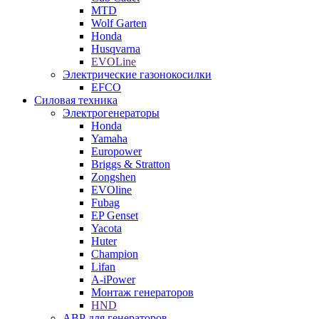
MTD
Wolf Garten
Honda
Husqvarna
EVOLine
Электрические газонокосилки
EFCO
Силовая техника
Электрогенераторы
Honda
Yamaha
Europower
Briggs & Stratton
Zongshen
EVOline
Fubag
EP Genset
Yacota
Huter
Champion
Lifan
A-iPower
Монтаж генераторов
HND
АВР для генераторов