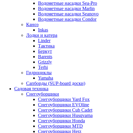
Водометные насадки Sea-Pro
Водометные насадки Marlin
Водометные насадки Seanovo
Водометные насадки Condor
Каноэ
Inkas
Лодки и катера
Linder
Тактика
Беркут
Barents
Grizzly
Terhi
Гидроциклы
Yamaha
Сапборды (SUP-board доски)
Садовая техника
Снегоуборщики
Снегоуборщики Yard Fox
Снегоуборщики EVOline
Снегоуборщики Cub Cadet
Снегоуборщики Husqvarna
Снегоуборщики Honda
Снегоуборщики MTD
Снегоуборщики Herz