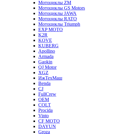
Мотоциклы ZM
Мотоциклы GS Motors
Мотоциклы JAWA
Мотоциклы RATO
Мотоциклы Triumph
EXP MOTO
K2R
KOVE
KUBERG
Apollino
Armada
Gaokin
QJ Motor
XGZ
ИжТехМаш
Benda
CJ
FullCrew
OEM
COLT
Procida
Vinto
CF MOTO
DAYUN
Groza