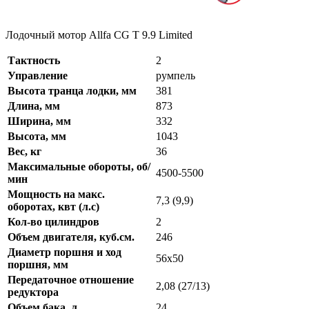
Лодочный мотор Allfa CG T 9.9 Limited
Тактность
2
Управление
румпель
Высота транца лодки, мм
381
Длина, мм
873
Ширина, мм
332
Высота, мм
1043
Вес, кг
36
Максимальные обороты, об/
4500-5500
мин
Мощность на макс.
7,3 (9,9)
оборотах, квт (л.с)
Кол-во цилиндров
2
Объем двигателя, куб.см.
246
Диаметр поршня и ход
56x50
поршня, мм
Передаточное отношение
2,08 (27/13)
редуктора
Объем бака, л
24