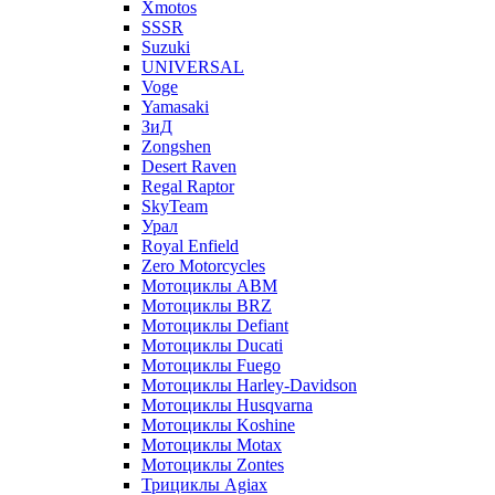
Xmotos
SSSR
Suzuki
UNIVERSAL
Voge
Yamasaki
ЗиД
Zongshen
Desert Raven
Regal Raptor
SkyTeam
Урал
Royal Enfield
Zero Motorcycles
Мотоциклы ABM
Мотоциклы BRZ
Мотоциклы Defiant
Мотоциклы Ducati
Мотоциклы Fuego
Мотоциклы Harley-Davidson
Мотоциклы Husqvarna
Мотоциклы Koshine
Мотоциклы Motax
Мотоциклы Zontes
Трициклы Agiax