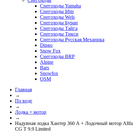
Снегоходы
Снегоходы Yamaha
Снегоходы Irbis
Снегоходы Wels
Снегоходы Буран
Снегоходы Тайга
Снегоходы Тикси
Снегоходы Русская Механика
Dingo
Snow Fox
Снегоходы BRP
Alpine
Bars
Snowfox
OSM
Главная
→
По воде
→
Лодка + мотор
→
Надувная лодка Хантер 360 А + Лодочный мотор Allfa
CG T 9.9 Limited