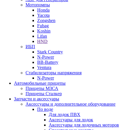
Мотопомпы
Honda
Yacota
Zongshen
Fubag
Koshin
Lifan
HND
ИБП
Stark Country
N-Power
BB-Battery
Ventura
Стабилизаторы напряжения
N-Power
Автомобильные прицепы
Прицепы МЗСА
Прицепы Сталкер
Запчасти и аксессуары
Аксессуары и дополнительное оборудование
По воде
Для лодок ПВХ
Аксессуары для лодок
Аксессуары для лодочных моторов