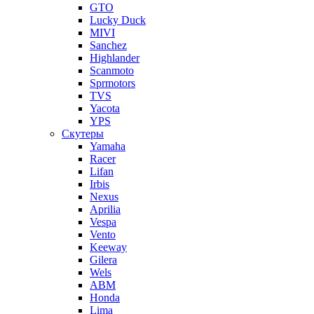
GTO
Lucky Duck
MIVI
Sanchez
Highlander
Scanmoto
Sprmotors
TVS
Yacota
YPS
Скутеры
Yamaha
Racer
Lifan
Irbis
Nexus
Aprilia
Vespa
Vento
Keeway
Gilera
Wels
ABM
Honda
Lima