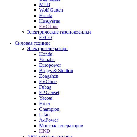
MTD
Wolf Garten
Honda
Husqvarna
EVOLine
Электрические газонокосилки
EFCO
Силовая техника
Электрогенераторы
Honda
Yamaha
Europower
Briggs & Stratton
Zongshen
EVOline
Fubag
EP Genset
Yacota
Huter
Champion
Lifan
A-iPower
Монтаж генераторов
HND
АВР для генераторов