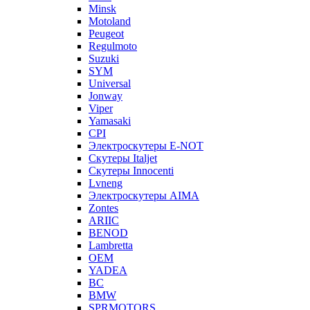
Minsk
Motoland
Peugeot
Regulmoto
Suzuki
SYM
Universal
Jonway
Viper
Yamasaki
CPI
Электроскутеры E-NOT
Скутеры Italjet
Скутеры Innocenti
Lvneng
Электроскутеры AIMA
Zontes
ARIIC
BENOD
Lambretta
OEM
YADEA
BC
BMW
SPRMOTORS