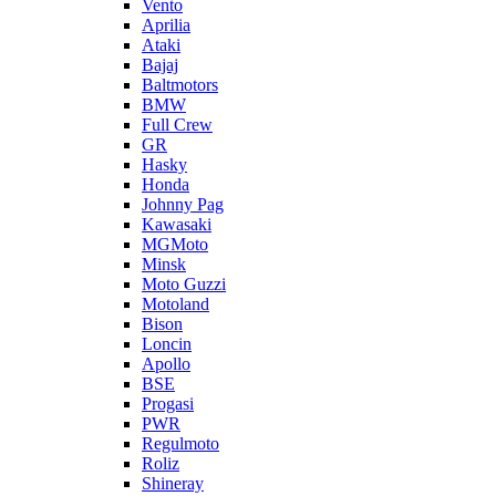
Vento
Aprilia
Ataki
Bajaj
Baltmotors
BMW
Full Crew
GR
Hasky
Honda
Johnny Pag
Kawasaki
MGMoto
Minsk
Moto Guzzi
Motoland
Bison
Loncin
Apollo
BSE
Progasi
PWR
Regulmoto
Roliz
Shineray