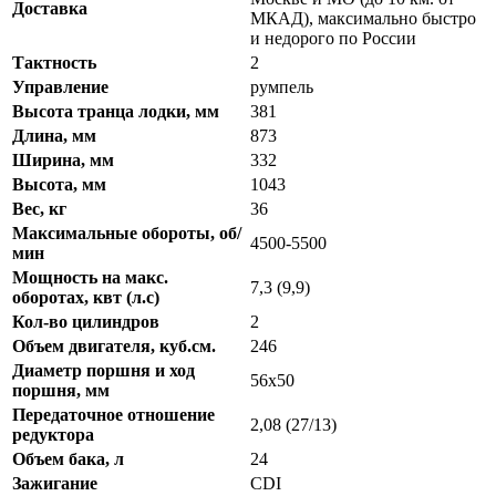
Доставка
МКАД), максимально быстро
и недорого по России
Тактность
2
Управление
румпель
Высота транца лодки, мм
381
Длина, мм
873
Ширина, мм
332
Высота, мм
1043
Вес, кг
36
Максимальные обороты, об/
4500-5500
мин
Мощность на макс.
7,3 (9,9)
оборотах, квт (л.с)
Кол-во цилиндров
2
Объем двигателя, куб.см.
246
Диаметр поршня и ход
56x50
поршня, мм
Передаточное отношение
2,08 (27/13)
редуктора
Объем бака, л
24
Зажигание
CDI