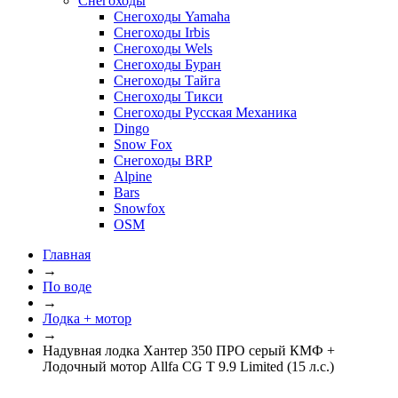
Снегоходы
Снегоходы Yamaha
Снегоходы Irbis
Снегоходы Wels
Снегоходы Буран
Снегоходы Тайга
Снегоходы Тикси
Снегоходы Русская Механика
Dingo
Snow Fox
Снегоходы BRP
Alpine
Bars
Snowfox
OSM
Главная
→
По воде
→
Лодка + мотор
→
Надувная лодка Хантер 350 ПРО серый КМФ +
Лодочный мотор Allfa CG T 9.9 Limited (15 л.с.)