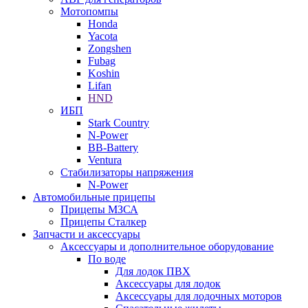
Мотопомпы
Honda
Yacota
Zongshen
Fubag
Koshin
Lifan
HND
ИБП
Stark Country
N-Power
BB-Battery
Ventura
Стабилизаторы напряжения
N-Power
Автомобильные прицепы
Прицепы МЗСА
Прицепы Сталкер
Запчасти и аксессуары
Аксессуары и дополнительное оборудование
По воде
Для лодок ПВХ
Аксессуары для лодок
Аксессуары для лодочных моторов