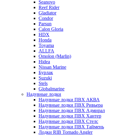
Seanovo
Reef Rider
Gladiator
Condor
Parsun
Calon Gloria
HDX
Honda
Toyama
ALLFA
Omolon (Marlin)
Hidea
Nissan Marine
Бурлак
Suzuki
Stels
Globalmarine
Надувные лодки
Надувные лодки ПВХ АКВА
Надувные лодки ПВХ Ривьера
Надувные лодки ПВХ Адмирал
Надувные лодки ПВХ Хантер
Надувные лодки ПВХ Стелс
Надувные лодки ПВХ Таймень
Лодки RIB Tornado Angler