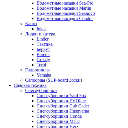
Водометные насадки Sea-Pro
Водометные насадки Marlin
Водометные насадки Seanovo
Водометные насадки Condor
Каноэ
Inkas
Лодки и катера
Linder
Тактика
Беркут
Barents
Grizzly
Terhi
Гидроциклы
Yamaha
Сапборды (SUP-board доски)
Садовая техника
Снегоуборщики
Снегоуборщики Yard Fox
Снегоуборщики EVOline
Снегоуборщики Cub Cadet
Снегоуборщики Husqvarna
Снегоуборщики Honda
Снегоуборщики MTD
Снегоуборщики Herz