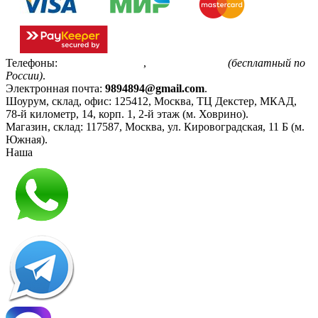
Телефоны:
+7(495)799-85-55
,
8(800)511-48-94
(бесплатный по
России)
.
Электронная почта:
9894894@gmail.com
.
Шоурум, склад, офис:
125412
,
Москва
,
ТЦ Декстер, МКАД,
78-й километр, 14, корп. 1, 2-й этаж (м. Ховрино)
.
Магазин, склад:
117587
,
Москва
,
ул. Кировоградская, 11 Б (м.
Южная)
.
Наша
Политика конфиденциальности