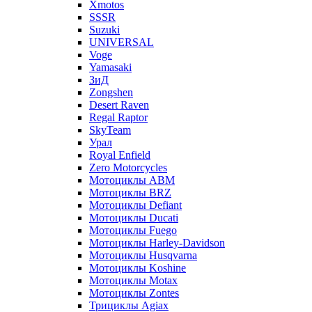
Xmotos
SSSR
Suzuki
UNIVERSAL
Voge
Yamasaki
ЗиД
Zongshen
Desert Raven
Regal Raptor
SkyTeam
Урал
Royal Enfield
Zero Motorcycles
Мотоциклы ABM
Мотоциклы BRZ
Мотоциклы Defiant
Мотоциклы Ducati
Мотоциклы Fuego
Мотоциклы Harley-Davidson
Мотоциклы Husqvarna
Мотоциклы Koshine
Мотоциклы Motax
Мотоциклы Zontes
Трициклы Agiax