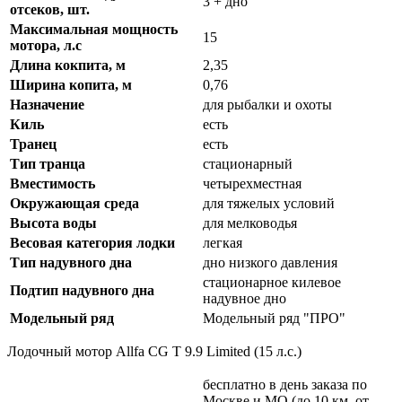
3 + дно
отсеков, шт.
Максимальная мощность
15
мотора, л.с
Длина кокпита, м
2,35
Ширина копита, м
0,76
Назначение
для рыбалки и охоты
Киль
есть
Транец
есть
Тип транца
стационарный
Вместимость
четырехместная
Окружающая среда
для тяжелых условий
Высота воды
для мелководья
Весовая категория лодки
легкая
Тип надувного дна
дно низкого давления
стационарное килевое
Подтип надувного дна
надувное дно
Модельный ряд
Модельный ряд "ПРО"
Лодочный мотор Allfa CG T 9.9 Limited (15 л.с.)
бесплатно в день заказа по
Москве и МО (до 10 км. от