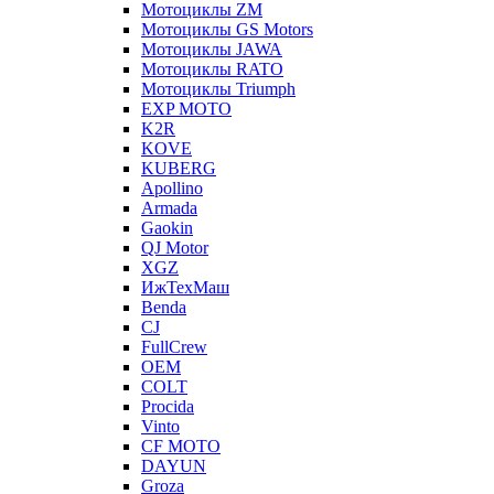
Мотоциклы ZM
Мотоциклы GS Motors
Мотоциклы JAWA
Мотоциклы RATO
Мотоциклы Triumph
EXP MOTO
K2R
KOVE
KUBERG
Apollino
Armada
Gaokin
QJ Motor
XGZ
ИжТехМаш
Benda
CJ
FullCrew
OEM
COLT
Procida
Vinto
CF MOTO
DAYUN
Groza