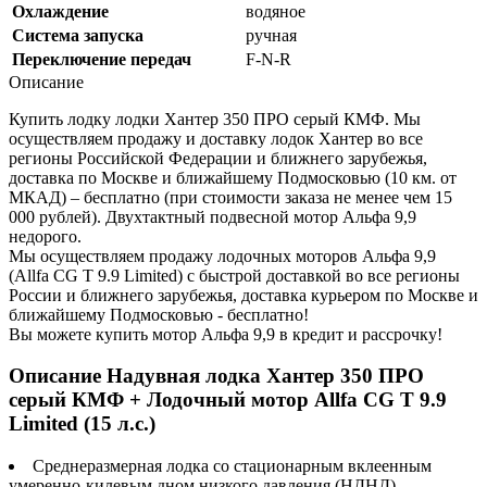
Охлаждение
водяное
Система запуска
ручная
Переключение передач
F-N-R
Описание
Купить лодку лодки Хантер 350 ПРО серый КМФ. Мы
осуществляем продажу и доставку лодок Хантер во все
регионы Российской Федерации и ближнего зарубежья,
доставка по Москве и ближайшему Подмосковью (10 км. от
МКАД) – бесплатно (при стоимости заказа не менее чем 15
000 рублей). Двухтактный подвесной мотор Альфа 9,9
недорого.
Мы осуществляем продажу лодочных моторов Альфа 9,9
(Allfa CG T 9.9 Limited) с быстрой доставкой во все регионы
России и ближнего зарубежья, доставка курьером по Москве и
ближайшему Подмосковью - бесплатно!
Вы можете купить мотор Альфа 9,9 в кредит и рассрочку!
Описание Надувная лодка Хантер 350 ПРО
серый КМФ + Лодочный мотор Allfa CG T 9.9
Limited (15 л.с.)
Среднеразмерная лодка со стационарным вклеенным
умеренно-килевым дном низкого давления (НДНД)