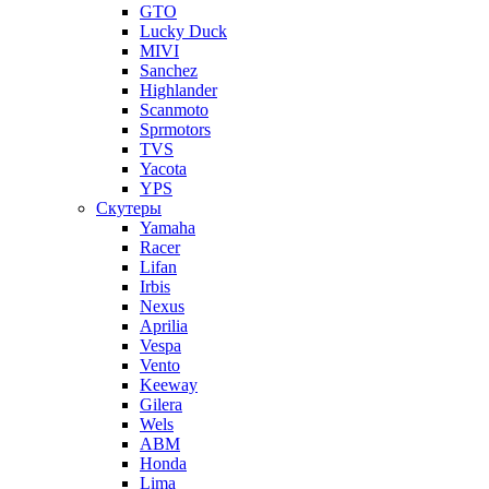
GTO
Lucky Duck
MIVI
Sanchez
Highlander
Scanmoto
Sprmotors
TVS
Yacota
YPS
Скутеры
Yamaha
Racer
Lifan
Irbis
Nexus
Aprilia
Vespa
Vento
Keeway
Gilera
Wels
ABM
Honda
Lima