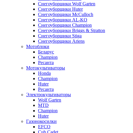
Снегоуборщики Wolf Garten
Снегоуборщики Huter
Снегоуборщики McCulloch
Снегоуборщики AL-KO
Снегоуборщики Champion
Снегоуборщики Briggs & Stratton
Снегоуборщики Stiga
Снегоуборщики Ariens
Мотоблоки
Беларус
Champion
Ресанта
Мотокультиваторы
Honda
Champion
Huter
Ресанта
Электрокультиваторы
Wolf Garten
MTD
Champion
Huter
Газонокосилки
EFCO
Cub Cadet