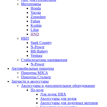
Мотопомпы
Honda
Yacota
Zongshen
Fubag
Koshin
Lifan
HND
ИБП
Stark Country
N-Power
BB-Battery
Ventura
Стабилизаторы напряжения
N-Power
Автомобильные прицепы
Прицепы МЗСА
Прицепы Сталкер
Запчасти и аксессуары
Аксессуары и дополнительное оборудование
По воде
Для лодок ПВХ
Аксессуары для лодок
Аксессуары для лодочных моторов