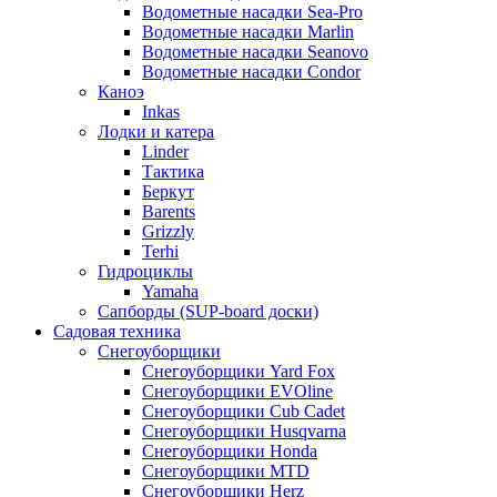
Водометные насадки Sea-Pro
Водометные насадки Marlin
Водометные насадки Seanovo
Водометные насадки Condor
Каноэ
Inkas
Лодки и катера
Linder
Тактика
Беркут
Barents
Grizzly
Terhi
Гидроциклы
Yamaha
Сапборды (SUP-board доски)
Садовая техника
Снегоуборщики
Снегоуборщики Yard Fox
Снегоуборщики EVOline
Снегоуборщики Cub Cadet
Снегоуборщики Husqvarna
Снегоуборщики Honda
Снегоуборщики MTD
Снегоуборщики Herz