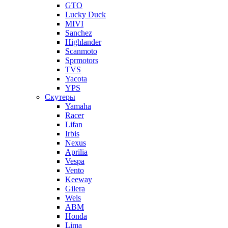
GTO
Lucky Duck
MIVI
Sanchez
Highlander
Scanmoto
Sprmotors
TVS
Yacota
YPS
Скутеры
Yamaha
Racer
Lifan
Irbis
Nexus
Aprilia
Vespa
Vento
Keeway
Gilera
Wels
ABM
Honda
Lima