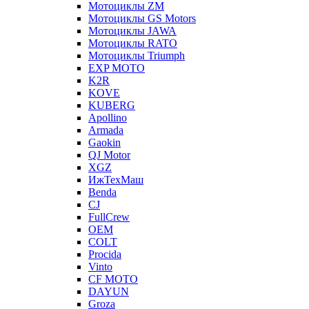
Мотоциклы ZM
Мотоциклы GS Motors
Мотоциклы JAWA
Мотоциклы RATO
Мотоциклы Triumph
EXP MOTO
K2R
KOVE
KUBERG
Apollino
Armada
Gaokin
QJ Motor
XGZ
ИжТехМаш
Benda
CJ
FullCrew
OEM
COLT
Procida
Vinto
CF MOTO
DAYUN
Groza