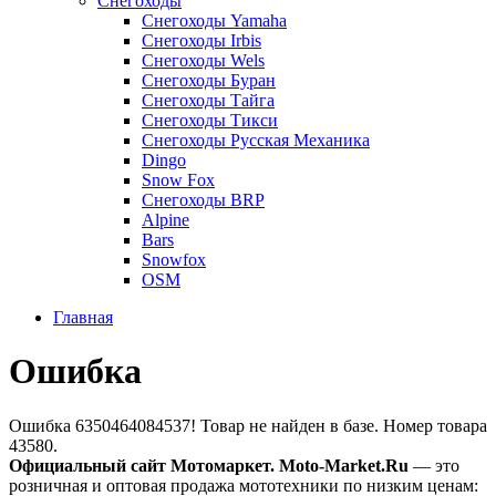
Снегоходы
Снегоходы Yamaha
Снегоходы Irbis
Снегоходы Wels
Снегоходы Буран
Снегоходы Тайга
Снегоходы Тикси
Снегоходы Русская Механика
Dingo
Snow Fox
Снегоходы BRP
Alpine
Bars
Snowfox
OSM
Главная
Ошибка
Ошибка 6350464084537! Товар не найден в базе. Номер товара
43580.
Официальный сайт Мотомаркет.
Moto-Market.Ru
— это
розничная и оптовая продажа мототехники по низким ценам: