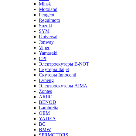
Minsk
Motoland
Peugeot
Regulmoto
Suzuki
SYM
Universal
Jonway
Viper
Yamasaki
CPI
Электроскутеры E-NOT
Скутеры Italjet
Скутеры Innocenti
Lvneng
Электроскутеры AIMA
Zontes
ARIIC
BENOD
Lambretta
OEM
YADEA
BC
BMW
SPRMOTORS