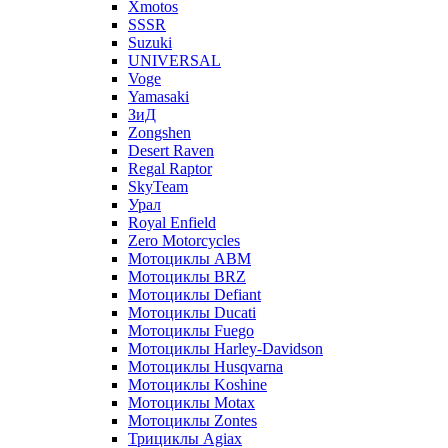
Xmotos
SSSR
Suzuki
UNIVERSAL
Voge
Yamasaki
ЗиД
Zongshen
Desert Raven
Regal Raptor
SkyTeam
Урал
Royal Enfield
Zero Motorcycles
Мотоциклы ABM
Мотоциклы BRZ
Мотоциклы Defiant
Мотоциклы Ducati
Мотоциклы Fuego
Мотоциклы Harley-Davidson
Мотоциклы Husqvarna
Мотоциклы Koshine
Мотоциклы Motax
Мотоциклы Zontes
Трициклы Agiax