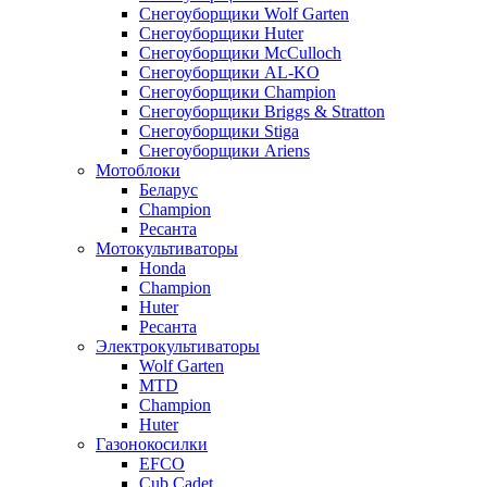
Снегоуборщики Wolf Garten
Снегоуборщики Huter
Снегоуборщики McCulloch
Снегоуборщики AL-KO
Снегоуборщики Champion
Снегоуборщики Briggs & Stratton
Снегоуборщики Stiga
Снегоуборщики Ariens
Мотоблоки
Беларус
Champion
Ресанта
Мотокультиваторы
Honda
Champion
Huter
Ресанта
Электрокультиваторы
Wolf Garten
MTD
Champion
Huter
Газонокосилки
EFCO
Cub Cadet