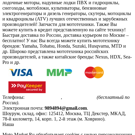
лодочные моторы, надувные лодки ПВХ и гидроциклы,
снегоходы, мотоблоки, культиваторы, бензиновые
электрогенераторы и дизель генераторы, скутеры, мотоциклы
и квадроциклы (ATV) лучших отечественных и зарубежных
производителей! Запчасти для мототехники. Также Вы
можете купить в кредит представленную на сайте технику!
Быстрая доставка по России, доставка курьером по Москве –
бесплатно!
У нас Вы всегда можете купить мототехнику
брендов: Yamaha, Tohatsu, Honda, Suzuki, Husqvarna, MTD и
др. Широко представлена мототехника российских
производителей, а также китайские бренды: Nexus, HDX, Sea-
Pro и др.
Телефоны:
+7(495)799-85-55
,
8(800)511-48-94
(бесплатный по
России)
.
Электронная почта:
9894894@gmail.com
.
Шоурум, склад, офис:
125412
,
Москва
,
ТЦ Декстер, МКАД,
78-й километр, 14, корп. 1, 2-й этаж (м. Ховрино)
.
Наша
Политика конфиденциальности
Moto-Market.Ru обрабатывает сookies с целью персонализации