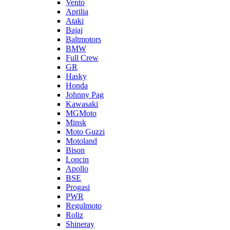
Vento
Aprilia
Ataki
Bajaj
Baltmotors
BMW
Full Crew
GR
Hasky
Honda
Johnny Pag
Kawasaki
MGMoto
Minsk
Moto Guzzi
Motoland
Bison
Loncin
Apollo
BSE
Progasi
PWR
Regulmoto
Roliz
Shineray