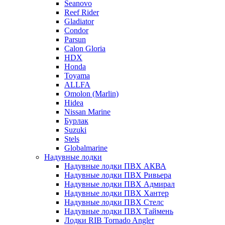
Seanovo
Reef Rider
Gladiator
Condor
Parsun
Calon Gloria
HDX
Honda
Toyama
ALLFA
Omolon (Marlin)
Hidea
Nissan Marine
Бурлак
Suzuki
Stels
Globalmarine
Надувные лодки
Надувные лодки ПВХ АКВА
Надувные лодки ПВХ Ривьера
Надувные лодки ПВХ Адмирал
Надувные лодки ПВХ Хантер
Надувные лодки ПВХ Стелс
Надувные лодки ПВХ Таймень
Лодки RIB Tornado Angler