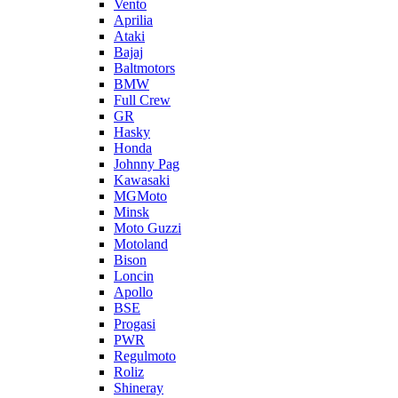
Vento
Aprilia
Ataki
Bajaj
Baltmotors
BMW
Full Crew
GR
Hasky
Honda
Johnny Pag
Kawasaki
MGMoto
Minsk
Moto Guzzi
Motoland
Bison
Loncin
Apollo
BSE
Progasi
PWR
Regulmoto
Roliz
Shineray