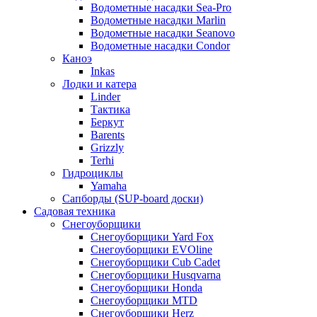
Водометные насадки Sea-Pro
Водометные насадки Marlin
Водометные насадки Seanovo
Водометные насадки Condor
Каноэ
Inkas
Лодки и катера
Linder
Тактика
Беркут
Barents
Grizzly
Terhi
Гидроциклы
Yamaha
Сапборды (SUP-board доски)
Садовая техника
Снегоуборщики
Снегоуборщики Yard Fox
Снегоуборщики EVOline
Снегоуборщики Cub Cadet
Снегоуборщики Husqvarna
Снегоуборщики Honda
Снегоуборщики MTD
Снегоуборщики Herz