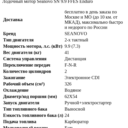
Лодочный мотор Seanovo SN 9.9 FFES Enduro
бесплатно в день заказа по
Москве и МО (до 10 км. от
Доставка
МКАД), максимально быстро
и недорого по России
Бренд
SEANOVO
Тип двигателя
2-x тактный
Мощность мотора, л.с. (кВт)
9.9 (7.3)
Вес двигателя (кг)
41
Система управления
Дистанция
Переключение передач
F-N-R
Количество цилиндров
2
Зажигание
Электронное CDI
Рабочий объем (см³)
326
Охлаждение
Водяное
Диаметр/ход поршня (мм)
62X54
Запуск двигателя
Ручной+электростартер
Тип топливного бака
Выносной
Емкость топливного бака (л)
24
Подача топлива
Карбюратор
Мелководный режим
Есть