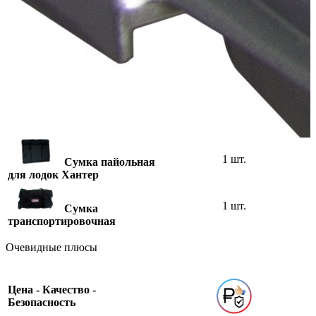
1 шт.
Универсальная
ножная помпа, объем 5 л
2 шт.
Банка (сиденье)
для лодки Хантер 340
2 шт.
Весло 1600 мм
1 шт.
Сумка пайольная
для лодок Хантер
1 шт.
Сумка
транспортировочная
Очевидные плюсы
Цена - Качество -
Безопасность