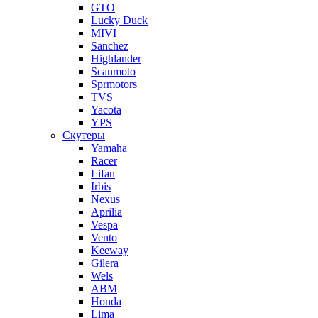
GTO
Lucky Duck
MIVI
Sanchez
Highlander
Scanmoto
Sprmotors
TVS
Yacota
YPS
Скутеры
Yamaha
Racer
Lifan
Irbis
Nexus
Aprilia
Vespa
Vento
Keeway
Gilera
Wels
ABM
Honda
Lima