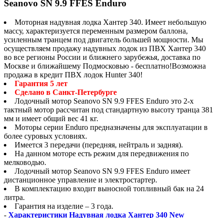
Seanovo SN 9.9 FFES Enduro
Моторная надувная лодка Хантер 340. Имеет небольшую
массу, характеризуется переменным размером баллона,
усиленным транцем под двигатель большей мощности. Мы
осуществляем продажу надувных лодок из ПВХ Хантер 340
во все регионы России и ближнего зарубежья, доставка по
Москве и ближайшему Подмосковью - бесплатно!Возможна
продажа в кредит ПВХ лодок Hunter 340!
Гарантия 5 лет
Сделано в Санкт-Петербурге
Лодочный мотор Seanovo SN 9.9 FFES Enduro это 2-x
тактный мотор рассчитан под стандартную высоту транца 381
мм и имеет общий вес 41 кг.
Моторы серии Enduro предназначены для эксплуатации в
более суровых условиях.
Имеется 3 передачи (передняя, нейтраль и задняя).
На данном моторе есть режим для передвижения по
мелководью.
Лодочный мотор Seanovo SN 9.9 FFES Enduro имеет
дистанционное управление и электростартер.
В комплектацию входит выносной топливный бак на 24
литра.
Гарантия на изделие – 3 года.
-
Характеристики Надувная лодка Хантер 340 New