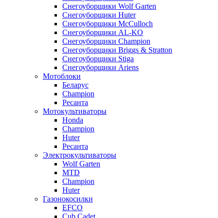
Снегоуборщики Wolf Garten
Снегоуборщики Huter
Снегоуборщики McCulloch
Снегоуборщики AL-KO
Снегоуборщики Champion
Снегоуборщики Briggs & Stratton
Снегоуборщики Stiga
Снегоуборщики Ariens
Мотоблоки
Беларус
Champion
Ресанта
Мотокультиваторы
Honda
Champion
Huter
Ресанта
Электрокультиваторы
Wolf Garten
MTD
Champion
Huter
Газонокосилки
EFCO
Cub Cadet