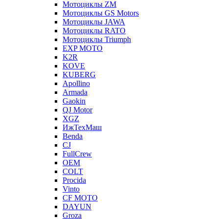
Мотоциклы ZM
Мотоциклы GS Motors
Мотоциклы JAWA
Мотоциклы RATO
Мотоциклы Triumph
EXP MOTO
K2R
KOVE
KUBERG
Apollino
Armada
Gaokin
QJ Motor
XGZ
ИжТехМаш
Benda
CJ
FullCrew
OEM
COLT
Procida
Vinto
CF MOTO
DAYUN
Groza