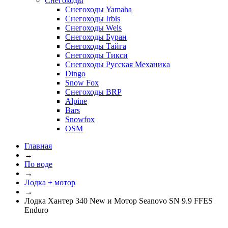
Снегоходы
Снегоходы Yamaha
Снегоходы Irbis
Снегоходы Wels
Снегоходы Буран
Снегоходы Тайга
Снегоходы Тикси
Снегоходы Русская Механика
Dingo
Snow Fox
Снегоходы BRP
Alpine
Bars
Snowfox
OSM
Главная
→
По воде
→
Лодка + мотор
→
Лодка Хантер 340 New и Мотор Seanovo SN 9.9 FFES
Enduro