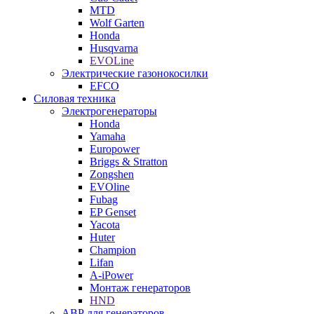
MTD
Wolf Garten
Honda
Husqvarna
EVOLine
Электрические газонокосилки
EFCO
Силовая техника
Электрогенераторы
Honda
Yamaha
Europower
Briggs & Stratton
Zongshen
EVOline
Fubag
EP Genset
Yacota
Huter
Champion
Lifan
A-iPower
Монтаж генераторов
HND
АВР для генераторов