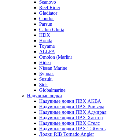
Seanovo
Reef Rider
Gladiator
Condor
Parsun
Calon Gloria
HDX
Honda
Toyama
ALLFA
Omolon (Marlin)
Hidea
Nissan Marine
Бурлак
Suzuki
Stels
Globalmarine
Надувные лодки
Надувные лодки ПВХ АКВА
Надувные лодки ПВХ Ривьера
Надувные лодки ПВХ Адмирал
Надувные лодки ПВХ Хантер
Надувные лодки ПВХ Стелс
Надувные лодки ПВХ Таймень
Лодки RIB Tornado Angler