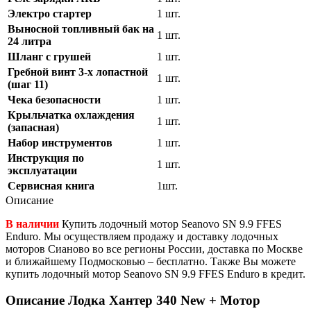
Электро стартер
1 шт.
Выносной топливный бак на
1 шт.
24 литра
Шланг с грушей
1 шт.
Гребной винт 3-х лопастной
1 шт.
(шаг 11)
Чека безопасности
1 шт.
Крыльчатка охлаждения
1 шт.
(запасная)
Набор инструментов
1 шт.
Инструкция по
1 шт.
эксплуатации
Сервисная книга
1шт.
Описание
В наличии
Купить лодочный мотор Seanovo SN 9.9 FFES
Enduro. Мы осуществляем продажу и доставку лодочных
моторов Сианово во все регионы России, доставка по Москве
и ближайшему Подмосковью – бесплатно. Также Вы можете
купить лодочный мотор Seanovo SN 9.9 FFES Enduro в кредит.
Описание Лодка Хантер 340 New + Мотор