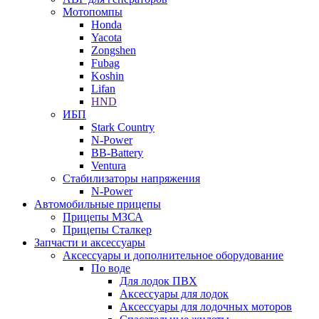
Мотопомпы
Honda
Yacota
Zongshen
Fubag
Koshin
Lifan
HND
ИБП
Stark Country
N-Power
BB-Battery
Ventura
Стабилизаторы напряжения
N-Power
Автомобильные прицепы
Прицепы МЗСА
Прицепы Сталкер
Запчасти и аксессуары
Аксессуары и дополнительное оборудование
По воде
Для лодок ПВХ
Аксессуары для лодок
Аксессуары для лодочных моторов