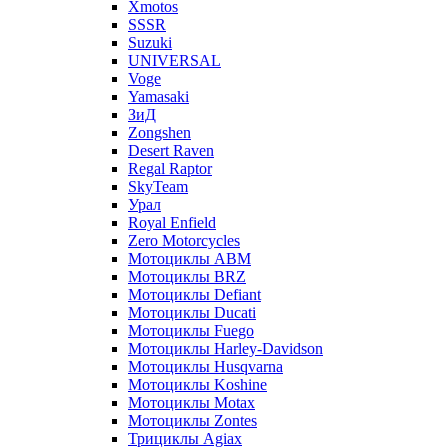
Xmotos
SSSR
Suzuki
UNIVERSAL
Voge
Yamasaki
ЗиД
Zongshen
Desert Raven
Regal Raptor
SkyTeam
Урал
Royal Enfield
Zero Motorcycles
Мотоциклы ABM
Мотоциклы BRZ
Мотоциклы Defiant
Мотоциклы Ducati
Мотоциклы Fuego
Мотоциклы Harley-Davidson
Мотоциклы Husqvarna
Мотоциклы Koshine
Мотоциклы Motax
Мотоциклы Zontes
Трициклы Agiax