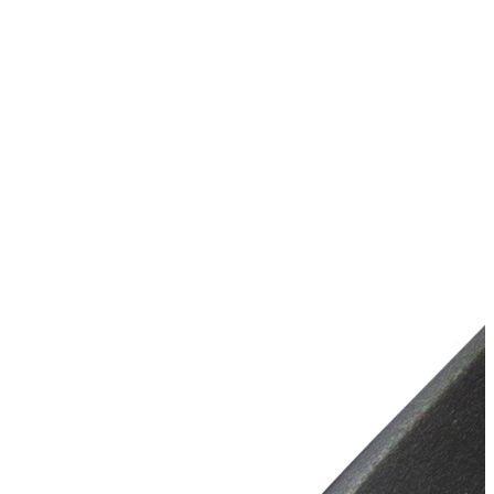
Диаметр баллона, мм
425
Крепление банок
ликтрос–ликпаз
Плотность используемого
850
ПВХ, г/м2
Количество надувных
3 + киль шт.
отсеков
Максимальная мощность
15
мотора, л.с.
Длина кокпита, мм
2400
Ширина кокпита, мм
790
Назначение
для рыбалки
Тип дна
жесткое
Киль
с килем
Транец
с транцем
Тип транца
стационарный
Высота транца, мм
381
Вместимость
трехместная
Окружающая среда
для тяжелых условий
Весовая категория лодки
легкая
Модельный ряд
Модельный ряд "Классика"
Цветовая гамма
серый, зеленый