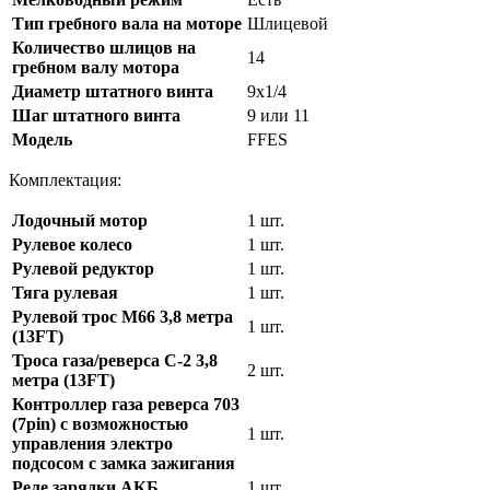
Тип гребного вала на моторе
Шлицевой
Количество шлицов на
14
гребном валу мотора
Диаметр штатного винта
9х1/4
Шаг штатного винта
9 или 11
Модель
FFES
Комплектация:
Лодочный мотор
1 шт.
Рулевое колесо
1 шт.
Рулевой редуктор
1 шт.
Тяга рулевая
1 шт.
Рулевой трос М66 3,8 метра
1 шт.
(13FT)
Троса газа/реверса C-2 3,8
2 шт.
метра (13FT)
Контроллер газа реверса 703
(7pin) с возможностью
1 шт.
управления электро
подсосом с замка зажигания
Реле зарядки АКБ
1 шт.