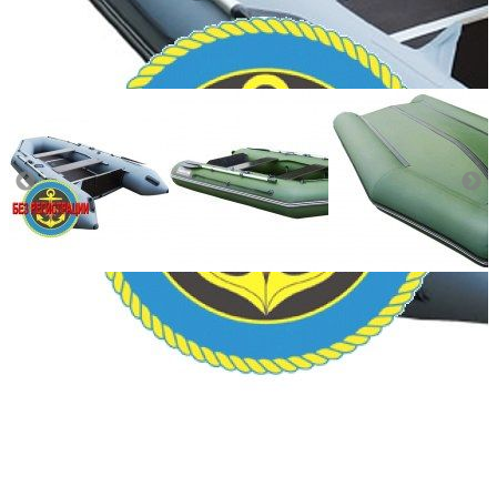
Количество мест:
3
Масса комплекта:
91
Мощность мотора:
9.9
Тактность двигателя:
2
Длина лодки (см):
340
Тип пола:
морская фанера
Добавить к сравнению
238 000