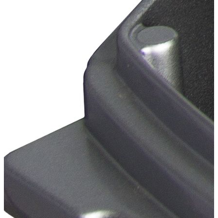
Габаритные размеры упаковки
Длина
1.2 м
Ширина
0,75 м
Высота
0.45 м
Объем
0,405 м.куб
Вес
50 кг
Комплектация
1 шт.
Ремонтный набор
для надувных лодок ПВХ
Стрингеры для
2 шт.
лодки ПВХ Хантер 340 -
1000 мм
Переходник под
1 шт.
воздушный клапан лодок
Хантер