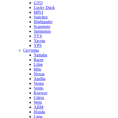
GTO
Lucky Duck
MIVI
Sanchez
Highlander
Scanmoto
Sprmotors
TVS
Yacota
YPS
Скутеры
Yamaha
Racer
Lifan
Irbis
Nexus
Aprilia
Vespa
Vento
Keeway
Gilera
Wels
ABM
Honda
Lima