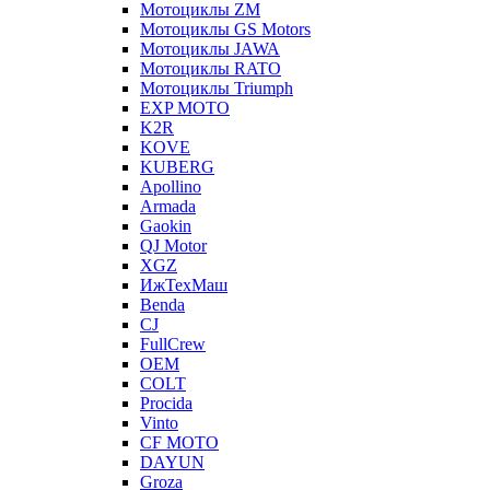
Мотоциклы ZM
Мотоциклы GS Motors
Мотоциклы JAWA
Мотоциклы RATO
Мотоциклы Triumph
EXP MOTO
K2R
KOVE
KUBERG
Apollino
Armada
Gaokin
QJ Motor
XGZ
ИжТехМаш
Benda
CJ
FullCrew
OEM
COLT
Procida
Vinto
CF MOTO
DAYUN
Groza