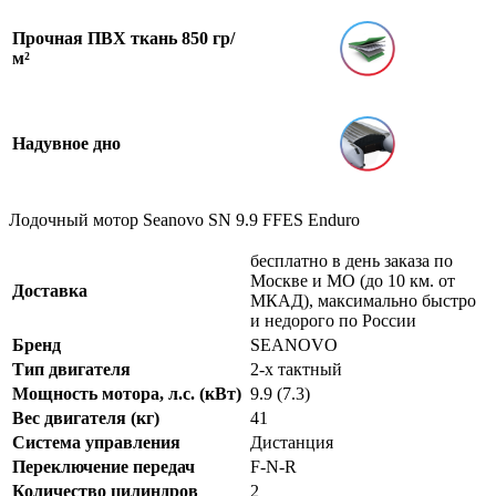
Прочная ПВХ ткань 850 гр/
м²
Надувное дно
Лодочный мотор Seanovo SN 9.9 FFES Enduro
бесплатно в день заказа по
Москве и МО (до 10 км. от
Доставка
МКАД), максимально быстро
и недорого по России
Бренд
SEANOVO
Тип двигателя
2-x тактный
Мощность мотора, л.с. (кВт)
9.9 (7.3)
Вес двигателя (кг)
41
Система управления
Дистанция
Переключение передач
F-N-R
Количество цилиндров
2