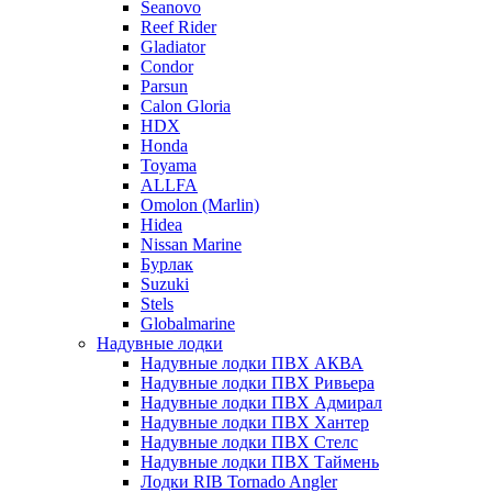
Seanovo
Reef Rider
Gladiator
Condor
Parsun
Calon Gloria
HDX
Honda
Toyama
ALLFA
Omolon (Marlin)
Hidea
Nissan Marine
Бурлак
Suzuki
Stels
Globalmarine
Надувные лодки
Надувные лодки ПВХ АКВА
Надувные лодки ПВХ Ривьера
Надувные лодки ПВХ Адмирал
Надувные лодки ПВХ Хантер
Надувные лодки ПВХ Стелс
Надувные лодки ПВХ Таймень
Лодки RIB Tornado Angler