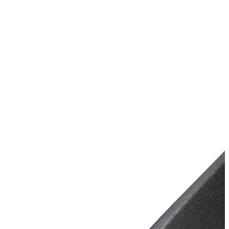
Диаметр баллона, мм
415
Крепление банок
ликтрос–ликпаз
Плотность используемого
850
ПВХ, г/м2
Количество надувных
3 + дно шт.
отсеков
Максимальная мощность
10
мотора, л.с.
Длина кокпита, мм
*****
Ширина кокпита, мм
*****
Назначение
для рыбалки и охоты
Киль
с килем
Транец
с транцем
Тип транца
стационарный
Высота транца, мм
381
Вместимость
трехместная
Окружающая среда
для тяжелых условий
Высота воды
для мелководья
Весовая категория лодки
легкая
Тип надувного дна
дно низкого давления
стационарное килевое