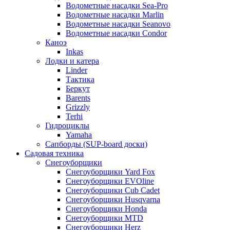
Водометные насадки Sea-Pro
Водометные насадки Marlin
Водометные насадки Seanovo
Водометные насадки Condor
Каноэ
Inkas
Лодки и катера
Linder
Тактика
Беркут
Barents
Grizzly
Terhi
Гидроциклы
Yamaha
Сапборды (SUP-board доски)
Садовая техника
Снегоуборщики
Снегоуборщики Yard Fox
Снегоуборщики EVOline
Снегоуборщики Cub Cadet
Снегоуборщики Husqvarna
Снегоуборщики Honda
Снегоуборщики MTD
Снегоуборщики Herz