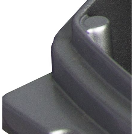
Подтип надувного дна
надувное дно
Модельный ряд
Модельный ряд "Классика"
Комплектация
1 шт.
Ремонтный набор
для надувных лодок ПВХ
1 шт.
Универсальная
ножная помпа, объем 5 л
Переходник под
1 шт.
воздушный клапан лодок
Хантер
2 шт.
Весло 1600 мм
2 шт.
Банка (сиденье)
для лодки Хантер 320ЛКА