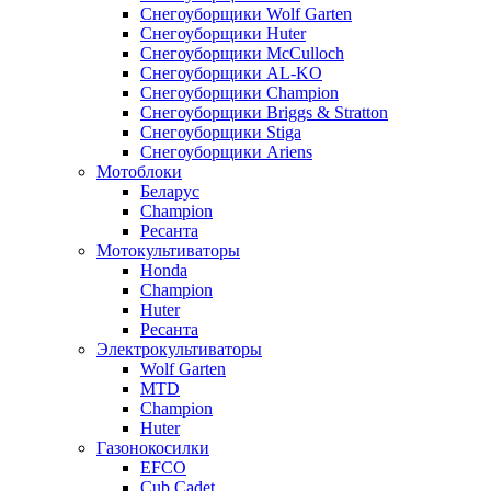
Снегоуборщики Wolf Garten
Снегоуборщики Huter
Снегоуборщики McCulloch
Снегоуборщики AL-KO
Снегоуборщики Champion
Снегоуборщики Briggs & Stratton
Снегоуборщики Stiga
Снегоуборщики Ariens
Мотоблоки
Беларус
Champion
Ресанта
Мотокультиваторы
Honda
Champion
Huter
Ресанта
Электрокультиваторы
Wolf Garten
MTD
Champion
Huter
Газонокосилки
EFCO
Cub Cadet