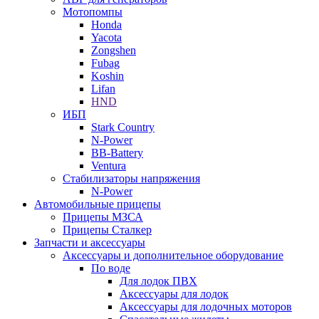
Мотопомпы
Honda
Yacota
Zongshen
Fubag
Koshin
Lifan
HND
ИБП
Stark Country
N-Power
BB-Battery
Ventura
Стабилизаторы напряжения
N-Power
Автомобильные прицепы
Прицепы МЗСА
Прицепы Сталкер
Запчасти и аксессуары
Аксессуары и дополнительное оборудование
По воде
Для лодок ПВХ
Аксессуары для лодок
Аксессуары для лодочных моторов