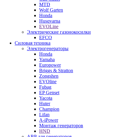
MTD
Wolf Garten
Honda
Husqvarna
EVOLine
Электрические газонокосилки
EFCO
Силовая техника
Электрогенераторы
Honda
Yamaha
Europower
Briggs & Stratton
Zongshen
EVOline
Fubag
EP Genset
Yacota
Huter
Champion
Lifan
A-iPower
Монтаж генераторов
HND
АВР для генераторов