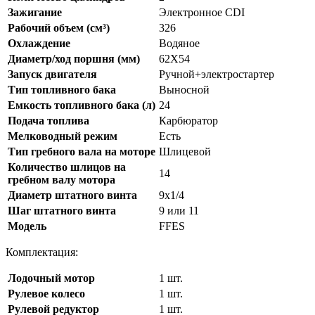
Зажигание
Электронное CDI
Рабочий объем (см³)
326
Охлаждение
Водяное
Диаметр/ход поршня (мм)
62X54
Запуск двигателя
Ручной+электростартер
Тип топливного бака
Выносной
Емкость топливного бака (л)
24
Подача топлива
Карбюратор
Мелководный режим
Есть
Тип гребного вала на моторе
Шлицевой
Количество шлицов на
14
гребном валу мотора
Диаметр штатного винта
9х1/4
Шаг штатного винта
9 или 11
Модель
FFES
Комплектация:
Лодочный мотор
1 шт.
Рулевое колесо
1 шт.
Рулевой редуктор
1 шт.