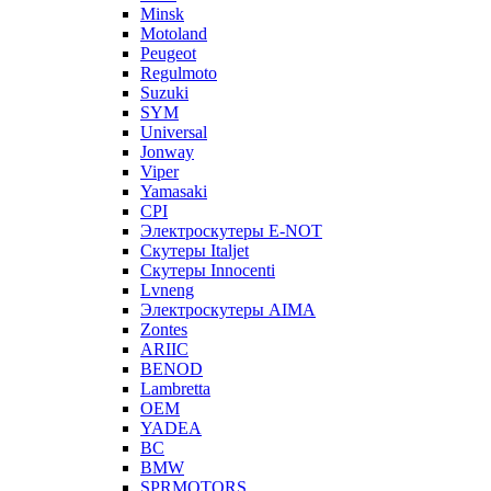
Minsk
Motoland
Peugeot
Regulmoto
Suzuki
SYM
Universal
Jonway
Viper
Yamasaki
CPI
Электроскутеры E-NOT
Скутеры Italjet
Скутеры Innocenti
Lvneng
Электроскутеры AIMA
Zontes
ARIIC
BENOD
Lambretta
OEM
YADEA
BC
BMW
SPRMOTORS