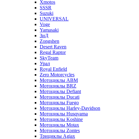
Xmotos
SSSR
Suzuki
UNIVERSAL
Voge
Yamasaki
ЗиД
Zongshen
Desert Raven
Regal Raptor
SkyTeam
Урал
Royal Enfield
Zero Motorcycles
Мотоциклы ABM
Мотоциклы BRZ
Мотоциклы Defiant
Мотоциклы Ducati
Мотоциклы Fuego
Мотоциклы Harley-Davidson
Мотоциклы Husqvarna
Мотоциклы Koshine
Мотоциклы Motax
Мотоциклы Zontes
Трициклы Agiax