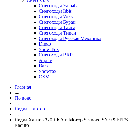
Снегоходы
Снегоходы Yamaha
Снегоходы Irbis
Снегоходы Wels
Снегоходы Буран
Снегоходы Тайга
Снегоходы Тикси
Снегоходы Русская Механика
Dingo
Snow Fox
Снегоходы BRP
Alpine
Bars
Snowfox
OSM
Главная
→
По воде
→
Лодка + мотор
→
Лодка Хантер 320 ЛКА и Мотор Seanovo SN 9.9 FFES
Enduro