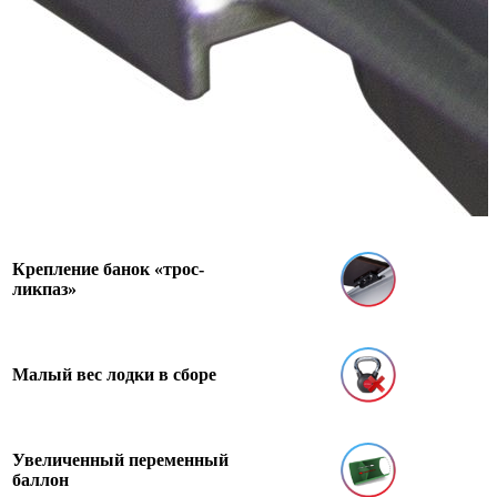
Сумка
1 шт.
транспортировочная для
лодки Хантер 320 ЛКА
Очевидные плюсы
Цена - Качество -
Безопасность
Крепление банок «трос-
ликпаз»
Малый вес лодки в сборе
Увеличенный переменный
баллон