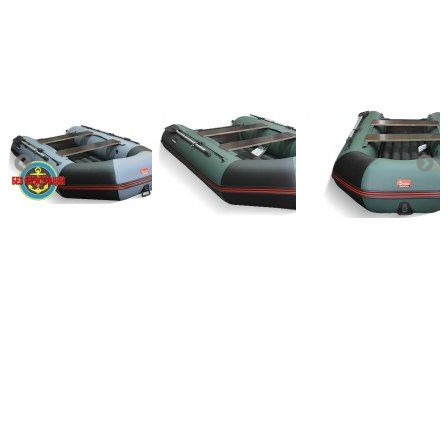
Количество мест:
3
Масса комплекта:
74
Мощность мотора:
9.9
Тактность двигателя:
2
Длина лодки (см):
320
Тип пола:
нднд (надувн. низкого давл.)
Добавить к сравнению
235 000