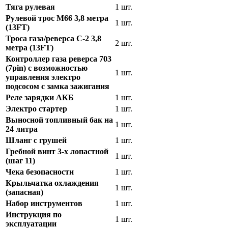
Тяга рулевая
1 шт.
Рулевой трос М66 3,8 метра
1 шт.
(13FT)
Троса газа/реверса C-2 3,8
2 шт.
метра (13FT)
Контроллер газа реверса 703
(7pin) с возможностью
1 шт.
управления электро
подсосом с замка зажигания
Реле зарядки АКБ
1 шт.
Электро стартер
1 шт.
Выносной топливный бак на
1 шт.
24 литра
Шланг с грушей
1 шт.
Гребной винт 3-х лопастной
1 шт.
(шаг 11)
Чека безопасности
1 шт.
Крыльчатка охлаждения
1 шт.
(запасная)
Набор инструментов
1 шт.
Инструкция по
1 шт.
эксплуатации