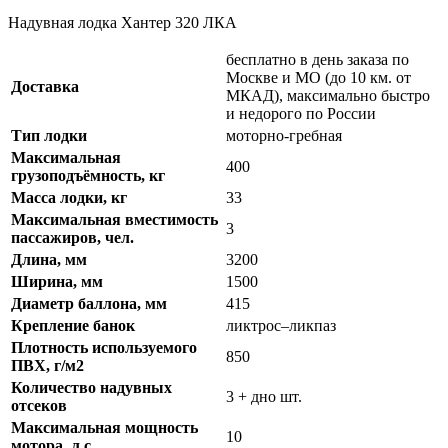
Надувная лодка Хантер 320 ЛКА
бесплатно в день заказа по
Москве и МО (до 10 км. от
Доставка
МКАД), максимально быстро
и недорого по России
Тип лодки
моторно-гребная
Максимальная
400
грузоподъёмность, кг
Масса лодки, кг
33
Максимальная вместимость
3
пассажиров, чел.
Длина, мм
3200
Ширина, мм
1500
Диаметр баллона, мм
415
Крепление банок
ликтрос–ликпаз
Плотность используемого
850
ПВХ, г/м2
Количество надувных
3 + дно шт.
отсеков
Максимальная мощность
10
мотора, л.с.