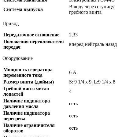
В воду через ступицу
Система выпуска
гребного винта
Привод
Передаточное отношение
2,33
Положения переключателя
вперед-нейтраль-назад
передач
Оборудование
Мощность генератора
6 А.
переменного тока
Размер винта (дюймы)
S: 9 1/4 x 9; L:9 1/4 x 8
Гребной винт: число
4
лопастей
Наличие индикатора
есть
давления масла
Наличие индикатора
есть
перегрева
Наличие ограничителя
есть
оборотов