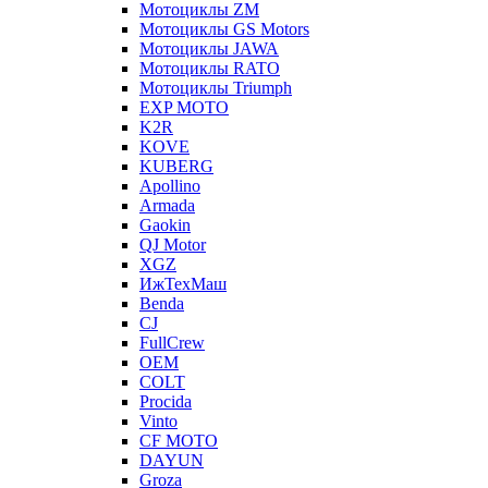
Мотоциклы ZM
Мотоциклы GS Motors
Мотоциклы JAWA
Мотоциклы RATO
Мотоциклы Triumph
EXP MOTO
K2R
KOVE
KUBERG
Apollino
Armada
Gaokin
QJ Motor
XGZ
ИжТехМаш
Benda
CJ
FullCrew
OEM
COLT
Procida
Vinto
CF MOTO
DAYUN
Groza