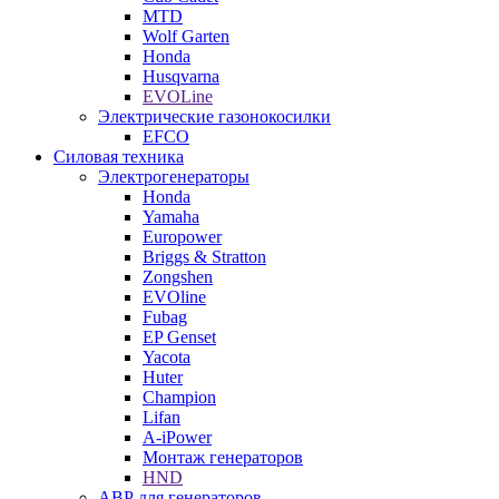
MTD
Wolf Garten
Honda
Husqvarna
EVOLine
Электрические газонокосилки
EFCO
Силовая техника
Электрогенераторы
Honda
Yamaha
Europower
Briggs & Stratton
Zongshen
EVOline
Fubag
EP Genset
Yacota
Huter
Champion
Lifan
A-iPower
Монтаж генераторов
HND
АВР для генераторов