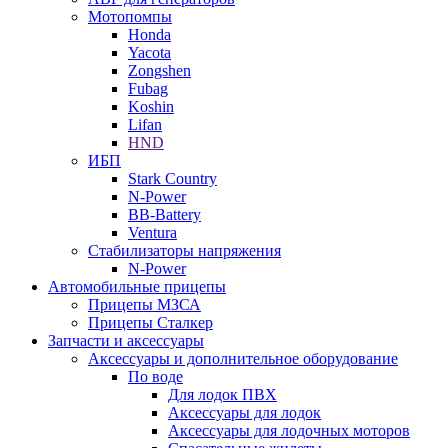
Мотопомпы
Honda
Yacota
Zongshen
Fubag
Koshin
Lifan
HND
ИБП
Stark Country
N-Power
BB-Battery
Ventura
Стабилизаторы напряжения
N-Power
Автомобильные прицепы
Прицепы МЗСА
Прицепы Сталкер
Запчасти и аксессуары
Аксессуары и дополнительное оборудование
По воде
Для лодок ПВХ
Аксессуары для лодок
Аксессуары для лодочных моторов