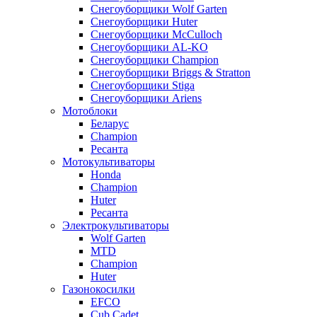
Снегоуборщики Wolf Garten
Снегоуборщики Huter
Снегоуборщики McCulloch
Снегоуборщики AL-KO
Снегоуборщики Champion
Снегоуборщики Briggs & Stratton
Снегоуборщики Stiga
Снегоуборщики Ariens
Мотоблоки
Беларус
Champion
Ресанта
Мотокультиваторы
Honda
Champion
Huter
Ресанта
Электрокультиваторы
Wolf Garten
MTD
Champion
Huter
Газонокосилки
EFCO
Cub Cadet