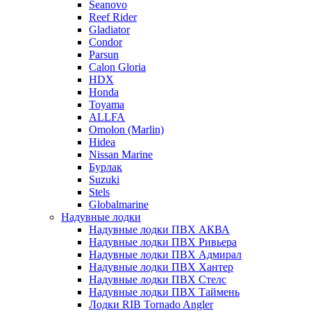
Seanovo
Reef Rider
Gladiator
Condor
Parsun
Calon Gloria
HDX
Honda
Toyama
ALLFA
Omolon (Marlin)
Hidea
Nissan Marine
Бурлак
Suzuki
Stels
Globalmarine
Надувные лодки
Надувные лодки ПВХ АКВА
Надувные лодки ПВХ Ривьера
Надувные лодки ПВХ Адмирал
Надувные лодки ПВХ Хантер
Надувные лодки ПВХ Стелс
Надувные лодки ПВХ Таймень
Лодки RIB Tornado Angler