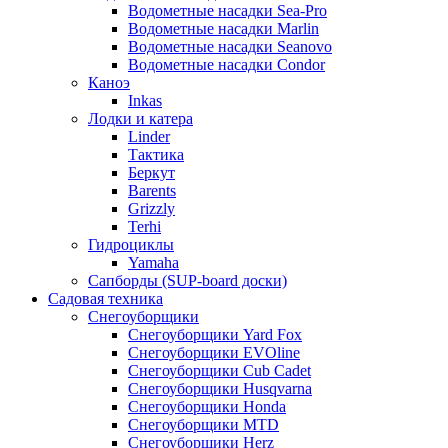
Водометные насадки Sea-Pro
Водометные насадки Marlin
Водометные насадки Seanovo
Водометные насадки Condor
Каноэ
Inkas
Лодки и катера
Linder
Тактика
Беркут
Barents
Grizzly
Terhi
Гидроциклы
Yamaha
Сапборды (SUP-board доски)
Садовая техника
Снегоуборщики
Снегоуборщики Yard Fox
Снегоуборщики EVOline
Снегоуборщики Cub Cadet
Снегоуборщики Husqvarna
Снегоуборщики Honda
Снегоуборщики MTD
Снегоуборщики Herz