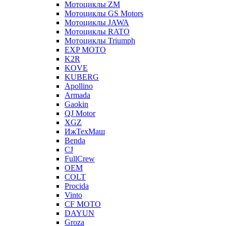
Мотоциклы ZM
Мотоциклы GS Motors
Мотоциклы JAWA
Мотоциклы RATO
Мотоциклы Triumph
EXP MOTO
K2R
KOVE
KUBERG
Apollino
Armada
Gaokin
QJ Motor
XGZ
ИжТехМаш
Benda
CJ
FullCrew
OEM
COLT
Procida
Vinto
CF MOTO
DAYUN
Groza