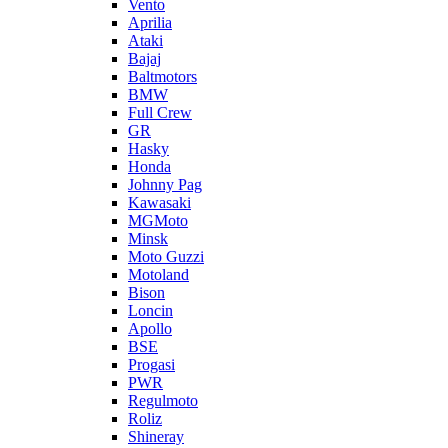
Vento
Aprilia
Ataki
Bajaj
Baltmotors
BMW
Full Crew
GR
Hasky
Honda
Johnny Pag
Kawasaki
MGMoto
Minsk
Moto Guzzi
Motoland
Bison
Loncin
Apollo
BSE
Progasi
PWR
Regulmoto
Roliz
Shineray