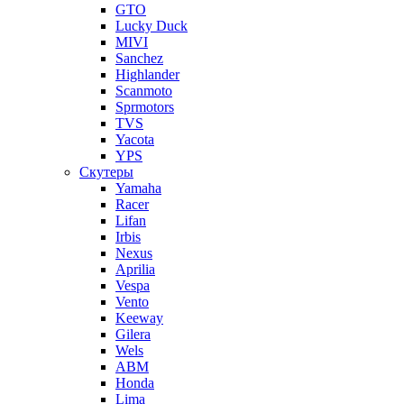
GTO
Lucky Duck
MIVI
Sanchez
Highlander
Scanmoto
Sprmotors
TVS
Yacota
YPS
Скутеры
Yamaha
Racer
Lifan
Irbis
Nexus
Aprilia
Vespa
Vento
Keeway
Gilera
Wels
ABM
Honda
Lima