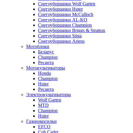
Снегоуборщики Wolf Garten
Снегоуборщики Huter
Снегоуборщики McCulloch
Снегоуборщики AL-KO
Снегоуборщики Champion
Снегоуборщики Briggs & Stratton
Снегоуборщики Stiga
Снегоуборщики Ariens
Мотоблоки
Беларус
Champion
Ресанта
Мотокультиваторы
Honda
Champion
Huter
Ресанта
Электрокультиваторы
Wolf Garten
MTD
Champion
Huter
Газонокосилки
EFCO
Cub Cadet