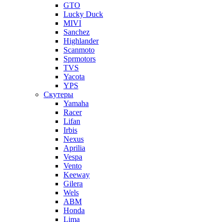
GTO
Lucky Duck
MIVI
Sanchez
Highlander
Scanmoto
Sprmotors
TVS
Yacota
YPS
Скутеры
Yamaha
Racer
Lifan
Irbis
Nexus
Aprilia
Vespa
Vento
Keeway
Gilera
Wels
ABM
Honda
Lima