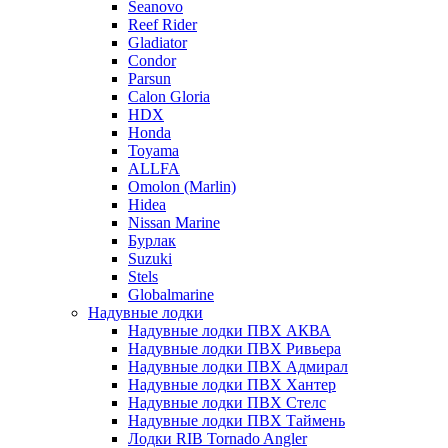
Seanovo
Reef Rider
Gladiator
Condor
Parsun
Calon Gloria
HDX
Honda
Toyama
ALLFA
Omolon (Marlin)
Hidea
Nissan Marine
Бурлак
Suzuki
Stels
Globalmarine
Надувные лодки
Надувные лодки ПВХ АКВА
Надувные лодки ПВХ Ривьера
Надувные лодки ПВХ Адмирал
Надувные лодки ПВХ Хантер
Надувные лодки ПВХ Стелс
Надувные лодки ПВХ Таймень
Лодки RIB Tornado Angler