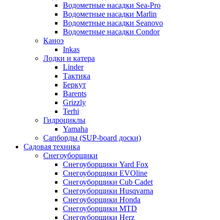
Водометные насадки Sea-Pro
Водометные насадки Marlin
Водометные насадки Seanovo
Водометные насадки Condor
Каноэ
Inkas
Лодки и катера
Linder
Тактика
Беркут
Barents
Grizzly
Terhi
Гидроциклы
Yamaha
Сапборды (SUP-board доски)
Садовая техника
Снегоуборщики
Снегоуборщики Yard Fox
Снегоуборщики EVOline
Снегоуборщики Cub Cadet
Снегоуборщики Husqvarna
Снегоуборщики Honda
Снегоуборщики MTD
Снегоуборщики Herz