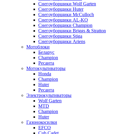
Снегоуборщики Wolf Garten
Снегоуборщики Huter
Снегоуборщики McCulloch
Снегоуборщики AL-KO
Снегоуборщики Champion
Снегоуборщики Briggs & Stratton
Снегоуборщики Stiga
Снегоуборщики Ariens
Мотоблоки
Беларус
Champion
Ресанта
Мотокультиваторы
Honda
Champion
Huter
Ресанта
Электрокультиваторы
Wolf Garten
MTD
Champion
Huter
Газонокосилки
EFCO
Cub Cadet