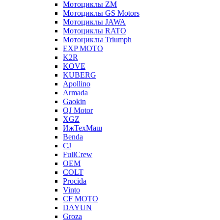
Мотоциклы ZM
Мотоциклы GS Motors
Мотоциклы JAWA
Мотоциклы RATO
Мотоциклы Triumph
EXP MOTO
K2R
KOVE
KUBERG
Apollino
Armada
Gaokin
QJ Motor
XGZ
ИжТехМаш
Benda
CJ
FullCrew
OEM
COLT
Procida
Vinto
CF MOTO
DAYUN
Groza