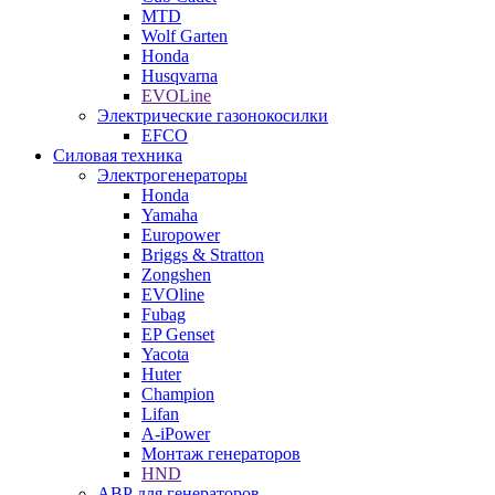
MTD
Wolf Garten
Honda
Husqvarna
EVOLine
Электрические газонокосилки
EFCO
Силовая техника
Электрогенераторы
Honda
Yamaha
Europower
Briggs & Stratton
Zongshen
EVOline
Fubag
EP Genset
Yacota
Huter
Champion
Lifan
A-iPower
Монтаж генераторов
HND
АВР для генераторов