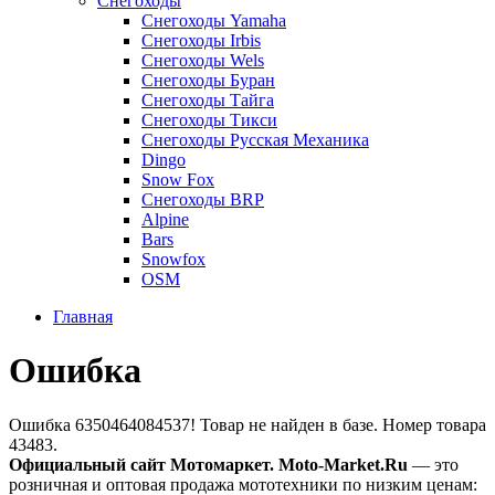
Снегоходы
Снегоходы Yamaha
Снегоходы Irbis
Снегоходы Wels
Снегоходы Буран
Снегоходы Тайга
Снегоходы Тикси
Снегоходы Русская Механика
Dingo
Snow Fox
Снегоходы BRP
Alpine
Bars
Snowfox
OSM
Главная
Ошибка
Ошибка 6350464084537! Товар не найден в базе. Номер товара
43483.
Официальный сайт Мотомаркет.
Moto-Market.Ru
— это
розничная и оптовая продажа мототехники по низким ценам: