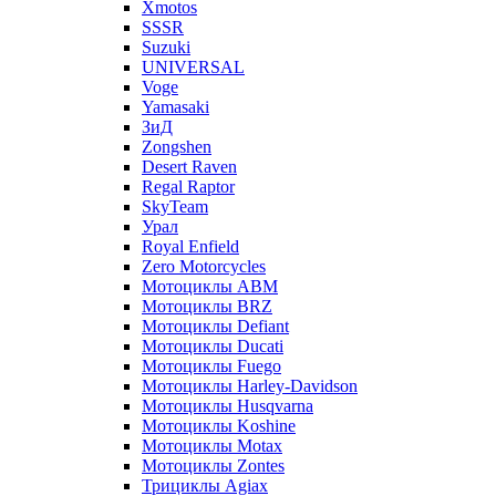
Xmotos
SSSR
Suzuki
UNIVERSAL
Voge
Yamasaki
ЗиД
Zongshen
Desert Raven
Regal Raptor
SkyTeam
Урал
Royal Enfield
Zero Motorcycles
Мотоциклы ABM
Мотоциклы BRZ
Мотоциклы Defiant
Мотоциклы Ducati
Мотоциклы Fuego
Мотоциклы Harley-Davidson
Мотоциклы Husqvarna
Мотоциклы Koshine
Мотоциклы Motax
Мотоциклы Zontes
Трициклы Agiax