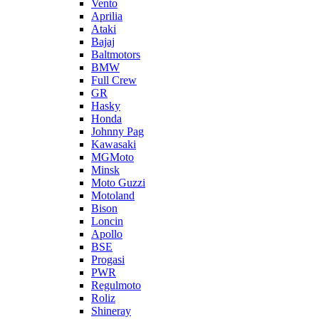
Vento
Aprilia
Ataki
Bajaj
Baltmotors
BMW
Full Crew
GR
Hasky
Honda
Johnny Pag
Kawasaki
MGMoto
Minsk
Moto Guzzi
Motoland
Bison
Loncin
Apollo
BSE
Progasi
PWR
Regulmoto
Roliz
Shineray