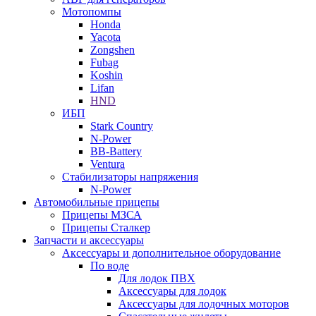
Мотопомпы
Honda
Yacota
Zongshen
Fubag
Koshin
Lifan
HND
ИБП
Stark Country
N-Power
BB-Battery
Ventura
Стабилизаторы напряжения
N-Power
Автомобильные прицепы
Прицепы МЗСА
Прицепы Сталкер
Запчасти и аксессуары
Аксессуары и дополнительное оборудование
По воде
Для лодок ПВХ
Аксессуары для лодок
Аксессуары для лодочных моторов