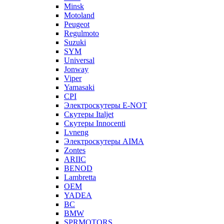
Minsk
Motoland
Peugeot
Regulmoto
Suzuki
SYM
Universal
Jonway
Viper
Yamasaki
CPI
Электроскутеры E-NOT
Скутеры Italjet
Скутеры Innocenti
Lvneng
Электроскутеры AIMA
Zontes
ARIIC
BENOD
Lambretta
OEM
YADEA
BC
BMW
SPRMOTORS