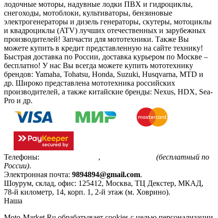
лодочные моторы, надувные лодки ПВХ и гидроциклы,
снегоходы, мотоблоки, культиваторы, бензиновые
электрогенераторы и дизель генераторы, скутеры, мотоциклы
и квадроциклы (ATV) лучших отечественных и зарубежных
производителей! Запчасти для мототехники. Также Вы
можете купить в кредит представленную на сайте технику!
Быстрая доставка по России, доставка курьером по Москве –
бесплатно!
У нас Вы всегда можете купить мототехнику
брендов: Yamaha, Tohatsu, Honda, Suzuki, Husqvarna, MTD и
др. Широко представлена мототехника российских
производителей, а также китайские бренды: Nexus, HDX, Sea-
Pro и др.
Телефоны:
+7(495)799-85-55
,
8(800)511-48-94
(бесплатный по
России)
.
Электронная почта:
9894894@gmail.com
.
Шоурум, склад, офис:
125412
,
Москва
,
ТЦ Декстер, МКАД,
78-й километр, 14, корп. 1, 2-й этаж (м. Ховрино)
.
Наша
Политика конфиденциальности
Moto-Market.Ru обрабатывает сookies с целью персонализации