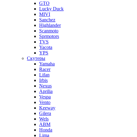
GTO
Lucky Duck
MIVI
Sanchez
Highlander
Scanmoto
Sprmotors
TVS
Yacota
YPS
Скутеры
Yamaha
Racer
Lifan
Irbis
Nexus
Aprilia
Vespa
Vento
Keeway
Gilera
Wels
ABM
Honda
Lima