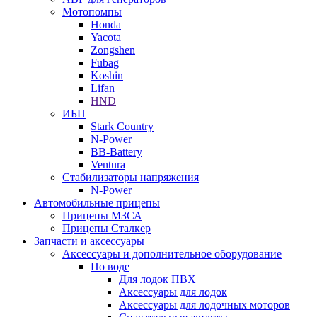
Мотопомпы
Honda
Yacota
Zongshen
Fubag
Koshin
Lifan
HND
ИБП
Stark Country
N-Power
BB-Battery
Ventura
Стабилизаторы напряжения
N-Power
Автомобильные прицепы
Прицепы МЗСА
Прицепы Сталкер
Запчасти и аксессуары
Аксессуары и дополнительное оборудование
По воде
Для лодок ПВХ
Аксессуары для лодок
Аксессуары для лодочных моторов