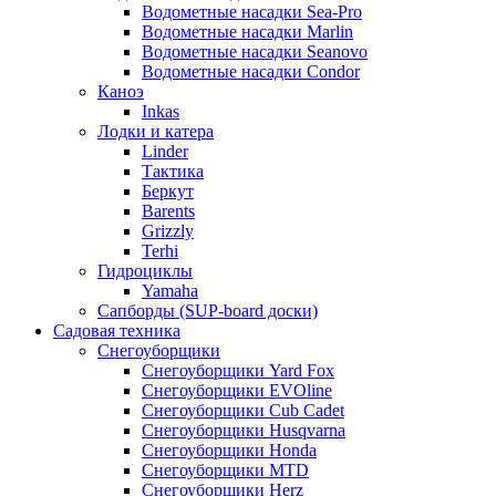
Водометные насадки Sea-Pro
Водометные насадки Marlin
Водометные насадки Seanovo
Водометные насадки Condor
Каноэ
Inkas
Лодки и катера
Linder
Тактика
Беркут
Barents
Grizzly
Terhi
Гидроциклы
Yamaha
Сапборды (SUP-board доски)
Садовая техника
Снегоуборщики
Снегоуборщики Yard Fox
Снегоуборщики EVOline
Снегоуборщики Cub Cadet
Снегоуборщики Husqvarna
Снегоуборщики Honda
Снегоуборщики MTD
Снегоуборщики Herz