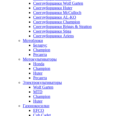
Снегоуборщики Wolf Garten
Снегоуборщики Huter
Снегоуборщики McCulloch
Снегоуборщики AL-KO
Снегоуборщики Champion
Снегоуборщики Briggs & Stratton
Снегоуборщики Stiga
Снегоуборщики Ariens
Мотоблоки
Беларус
Champion
Ресанта
Мотокультиваторы
Honda
Champion
Huter
Ресанта
Электрокультиваторы
Wolf Garten
MTD
Champion
Huter
Газонокосилки
EFCO
Cub Cadet