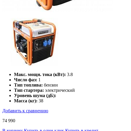
Макс. мощн. тока (кВт):
3.8
Число фаз:
1
Тип топлива:
бензин
Тип стартера:
электрический
Уровень шума (дБ):
Масса (кг):
38
Добавить к сравнению
74 990
В корзину
Купить в один клик
Купить в кредит