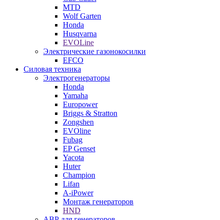
MTD
Wolf Garten
Honda
Husqvarna
EVOLine
Электрические газонокосилки
EFCO
Силовая техника
Электрогенераторы
Honda
Yamaha
Europower
Briggs & Stratton
Zongshen
EVOline
Fubag
EP Genset
Yacota
Huter
Champion
Lifan
A-iPower
Монтаж генераторов
HND
АВР для генераторов