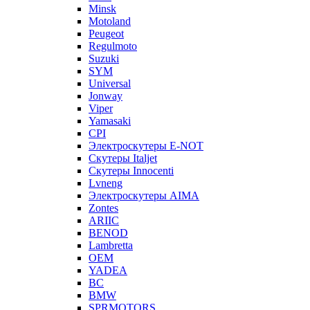
Minsk
Motoland
Peugeot
Regulmoto
Suzuki
SYM
Universal
Jonway
Viper
Yamasaki
CPI
Электроскутеры E-NOT
Скутеры Italjet
Скутеры Innocenti
Lvneng
Электроскутеры AIMA
Zontes
ARIIC
BENOD
Lambretta
OEM
YADEA
BC
BMW
SPRMOTORS