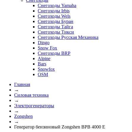
Снегоходы
Снегоходы Yamaha
Снегоходы Irbis
Снегоходы Wels
Снегоходы Буран
Снегоходы Тайга
Снегоходы Тикси
Снегоходы Русская Механика
Dingo
Snow Fox
Снегоходы BRP
Alpine
Bars
Snowfox
OSM
Главная
→
Силовая техника
→
Электрогенераторы
→
Zongshen
→
Генератор бензиновый Zongshen BPB 4000 E