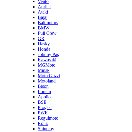
Vento
Aprilia
Ataki
Bajaj
Baltmotors
BMW
Full Crew
GR
Hasky
Honda
Johnny Pag
Kawasaki
MGMoto
Minsk
Moto Guzzi
Motoland
Bison
Loncin
Apollo
BSE
Progasi
PWR
Regulmoto
Roliz
Shineray