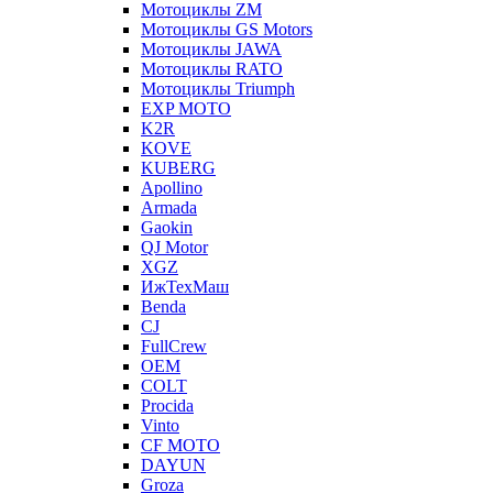
Мотоциклы ZM
Мотоциклы GS Motors
Мотоциклы JAWA
Мотоциклы RATO
Мотоциклы Triumph
EXP MOTO
K2R
KOVE
KUBERG
Apollino
Armada
Gaokin
QJ Motor
XGZ
ИжТехМаш
Benda
CJ
FullCrew
OEM
COLT
Procida
Vinto
CF MOTO
DAYUN
Groza