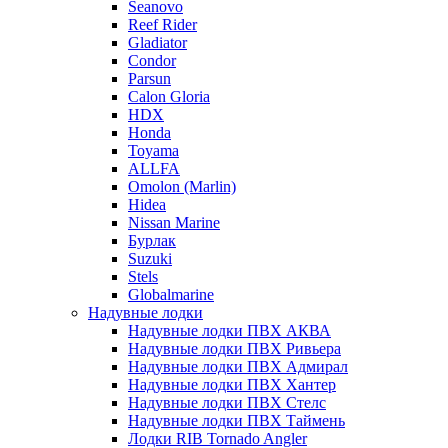
Seanovo
Reef Rider
Gladiator
Condor
Parsun
Calon Gloria
HDX
Honda
Toyama
ALLFA
Omolon (Marlin)
Hidea
Nissan Marine
Бурлак
Suzuki
Stels
Globalmarine
Надувные лодки
Надувные лодки ПВХ АКВА
Надувные лодки ПВХ Ривьера
Надувные лодки ПВХ Адмирал
Надувные лодки ПВХ Хантер
Надувные лодки ПВХ Стелс
Надувные лодки ПВХ Таймень
Лодки RIB Tornado Angler