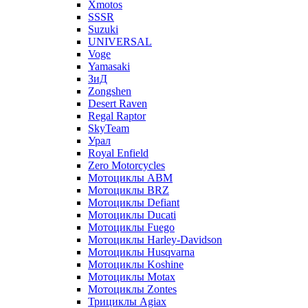
Xmotos
SSSR
Suzuki
UNIVERSAL
Voge
Yamasaki
ЗиД
Zongshen
Desert Raven
Regal Raptor
SkyTeam
Урал
Royal Enfield
Zero Motorcycles
Мотоциклы ABM
Мотоциклы BRZ
Мотоциклы Defiant
Мотоциклы Ducati
Мотоциклы Fuego
Мотоциклы Harley-Davidson
Мотоциклы Husqvarna
Мотоциклы Koshine
Мотоциклы Motax
Мотоциклы Zontes
Трициклы Agiax