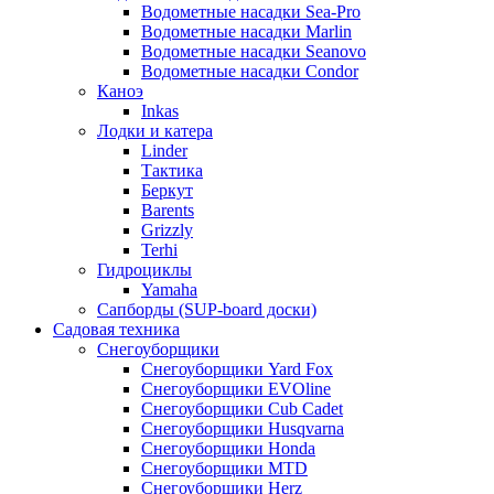
Водометные насадки Sea-Pro
Водометные насадки Marlin
Водометные насадки Seanovo
Водометные насадки Condor
Каноэ
Inkas
Лодки и катера
Linder
Тактика
Беркут
Barents
Grizzly
Terhi
Гидроциклы
Yamaha
Сапборды (SUP-board доски)
Садовая техника
Снегоуборщики
Снегоуборщики Yard Fox
Снегоуборщики EVOline
Снегоуборщики Cub Cadet
Снегоуборщики Husqvarna
Снегоуборщики Honda
Снегоуборщики MTD
Снегоуборщики Herz