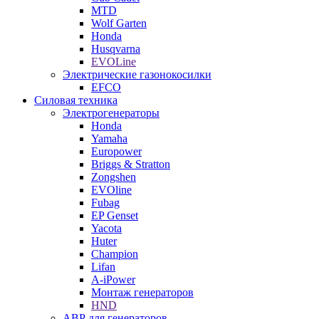
MTD
Wolf Garten
Honda
Husqvarna
EVOLine
Электрические газонокосилки
EFCO
Силовая техника
Электрогенераторы
Honda
Yamaha
Europower
Briggs & Stratton
Zongshen
EVOline
Fubag
EP Genset
Yacota
Huter
Champion
Lifan
A-iPower
Монтаж генераторов
HND
АВР для генераторов