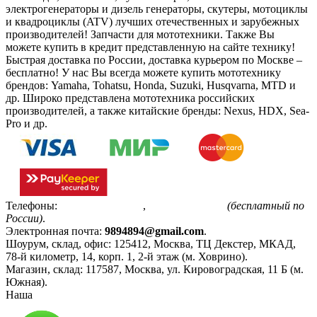
электрогенераторы и дизель генераторы, скутеры, мотоциклы
и квадроциклы (ATV) лучших отечественных и зарубежных
производителей! Запчасти для мототехники. Также Вы
можете купить в кредит представленную на сайте технику!
Быстрая доставка по России, доставка курьером по Москве –
бесплатно!
У нас Вы всегда можете купить мототехнику
брендов: Yamaha, Tohatsu, Honda, Suzuki, Husqvarna, MTD и
др. Широко представлена мототехника российских
производителей, а также китайские бренды: Nexus, HDX, Sea-
Pro и др.
Телефоны:
+7(495)799-85-55
,
8(800)511-48-94
(бесплатный по
России)
.
Электронная почта:
9894894@gmail.com
.
Шоурум, склад, офис:
125412
,
Москва
,
ТЦ Декстер, МКАД,
78-й километр, 14, корп. 1, 2-й этаж (м. Ховрино)
.
Магазин, склад:
117587
,
Москва
,
ул. Кировоградская, 11 Б (м.
Южная)
.
Наша
Политика конфиденциальности