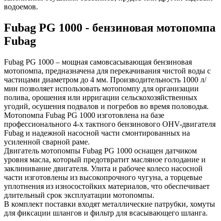
водоемов.
Fubag PG 1000 - бензиновая мотопомпа
Fubag
Fubag PG 1000 – мощная самовсасывающая бензиновая
мотопомпа, предназначена для перекачивания чистой воды с
частицами диаметром до 4 мм. Производительность 1000 л/
мин позволяет использовать мотопомпу для организации
полива, орошения или ирригации сельскохозяйственных
угодий, осушения подвалов и погребов во время половодья.
Мотопомпа Fubag PG 1000 изготовлена на базе
профессионального 4-х тактного бензинового OHV-двигателя
Fubag и надежной насосной части смонтированных на
усиленной сварной раме.
Двигатель мотопомпы Fubag PG 1000 оснащен датчиком
уровня масла, который предотвратит масляное голодание и
заклинивание двигателя. Улита и рабочее колесо насосной
части изготовлены из высокопрочного чугуна, а торцевые
уплотнения из износостойких материалов, что обеспечивает
длительный срок эксплуатации мотопомпы.
В комплект поставки входят металлические патрубки, хомуты
для фиксации шлангов и фильтр для всасывающего шланга.