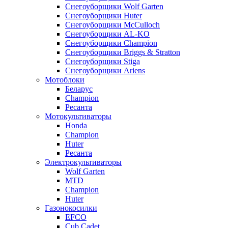
Снегоуборщики Wolf Garten
Снегоуборщики Huter
Снегоуборщики McCulloch
Снегоуборщики AL-KO
Снегоуборщики Champion
Снегоуборщики Briggs & Stratton
Снегоуборщики Stiga
Снегоуборщики Ariens
Мотоблоки
Беларус
Champion
Ресанта
Мотокультиваторы
Honda
Champion
Huter
Ресанта
Электрокультиваторы
Wolf Garten
MTD
Champion
Huter
Газонокосилки
EFCO
Cub Cadet