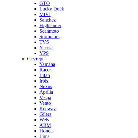
GTO
Lucky Duck
MIVI
Sanchez
Highlander
Scanmoto
Sprmotors
TVS
Yacota
YPS
Скутеры
Yamaha
Racer
Lifan
Irbis
Nexus
Aprilia
Vespa
Vento
Keeway
Gilera
Wels
ABM
Honda
Lima