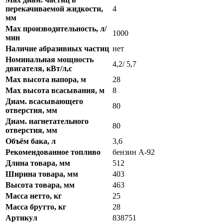
перекачиваемой жидкости,
4
мм
Max производительность, л/
1000
мин
Наличие абразивных частиц
нет
Номинальная мощность
4,2/ 5,7
двигателя, кВт/л,с
Max высота напора, м
28
Max высота всасывания, м
8
Диам. всасывающего
80
отверстия, мм
Диам. нагнетательного
80
отверстия, мм
Объём бака, л
3,6
Рекомендованное топливо
бензин А-92
Длина товара, мм
512
Ширина товара, мм
403
Высота товара, мм
463
Масса нетто, кг
25
Масса брутто, кг
28
Артикул
838751