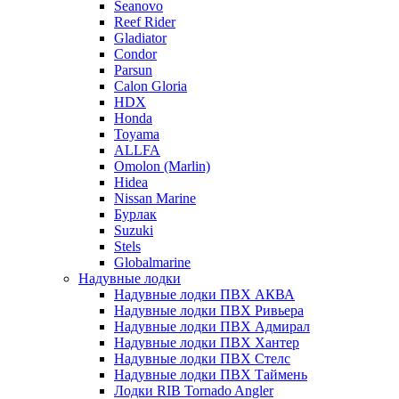
Seanovo
Reef Rider
Gladiator
Condor
Parsun
Calon Gloria
HDX
Honda
Toyama
ALLFA
Omolon (Marlin)
Hidea
Nissan Marine
Бурлак
Suzuki
Stels
Globalmarine
Надувные лодки
Надувные лодки ПВХ АКВА
Надувные лодки ПВХ Ривьера
Надувные лодки ПВХ Адмирал
Надувные лодки ПВХ Хантер
Надувные лодки ПВХ Стелс
Надувные лодки ПВХ Таймень
Лодки RIB Tornado Angler