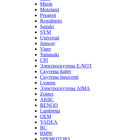
Minsk
Motoland
Peugeot
Regulmoto
Suzuki
SYM
Universal
Jonway
Viper
Yamasaki
CPI
Электроскутеры E-NOT
Скутеры Italjet
Скутеры Innocenti
Lvneng
Электроскутеры AIMA
Zontes
ARIIC
BENOD
Lambretta
OEM
YADEA
BC
BMW
SPRMOTORS