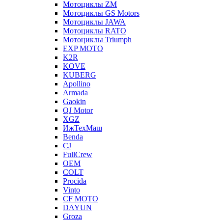
Мотоциклы ZM
Мотоциклы GS Motors
Мотоциклы JAWA
Мотоциклы RATO
Мотоциклы Triumph
EXP MOTO
K2R
KOVE
KUBERG
Apollino
Armada
Gaokin
QJ Motor
XGZ
ИжТехМаш
Benda
CJ
FullCrew
OEM
COLT
Procida
Vinto
CF MOTO
DAYUN
Groza