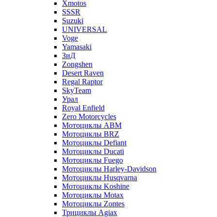
Xmotos
SSSR
Suzuki
UNIVERSAL
Voge
Yamasaki
ЗиД
Zongshen
Desert Raven
Regal Raptor
SkyTeam
Урал
Royal Enfield
Zero Motorcycles
Мотоциклы ABM
Мотоциклы BRZ
Мотоциклы Defiant
Мотоциклы Ducati
Мотоциклы Fuego
Мотоциклы Harley-Davidson
Мотоциклы Husqvarna
Мотоциклы Koshine
Мотоциклы Motax
Мотоциклы Zontes
Трициклы Agiax