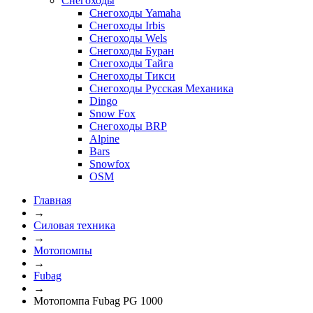
Снегоходы
Снегоходы Yamaha
Снегоходы Irbis
Снегоходы Wels
Снегоходы Буран
Снегоходы Тайга
Снегоходы Тикси
Снегоходы Русская Механика
Dingo
Snow Fox
Снегоходы BRP
Alpine
Bars
Snowfox
OSM
Главная
→
Силовая техника
→
Мотопомпы
→
Fubag
→
Мотопомпа Fubag PG 1000