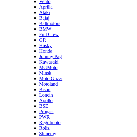
Vento
Aprilia
Ataki
Bajaj
Baltmotors
BMW
Full Crew
GR
Hasky
Honda
Johnny Pag
Kawasaki
MGMoto
Minsk
Moto Guzzi
Motoland
Bison
Loncin
Apollo
BSE
Progasi
PWR
Regulmoto
Roliz
Shineray