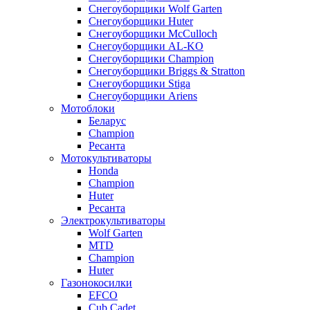
Снегоуборщики Wolf Garten
Снегоуборщики Huter
Снегоуборщики McCulloch
Снегоуборщики AL-KO
Снегоуборщики Champion
Снегоуборщики Briggs & Stratton
Снегоуборщики Stiga
Снегоуборщики Ariens
Мотоблоки
Беларус
Champion
Ресанта
Мотокультиваторы
Honda
Champion
Huter
Ресанта
Электрокультиваторы
Wolf Garten
MTD
Champion
Huter
Газонокосилки
EFCO
Cub Cadet