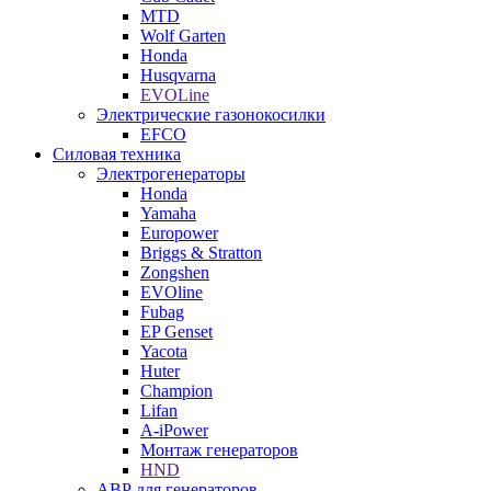
MTD
Wolf Garten
Honda
Husqvarna
EVOLine
Электрические газонокосилки
EFCO
Силовая техника
Электрогенераторы
Honda
Yamaha
Europower
Briggs & Stratton
Zongshen
EVOline
Fubag
EP Genset
Yacota
Huter
Champion
Lifan
A-iPower
Монтаж генераторов
HND
АВР для генераторов