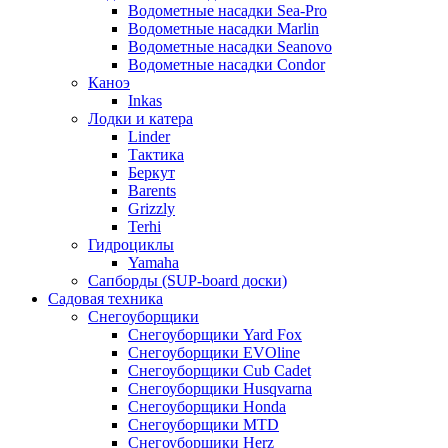
Водометные насадки Sea-Pro
Водометные насадки Marlin
Водометные насадки Seanovo
Водометные насадки Condor
Каноэ
Inkas
Лодки и катера
Linder
Тактика
Беркут
Barents
Grizzly
Terhi
Гидроциклы
Yamaha
Сапборды (SUP-board доски)
Садовая техника
Снегоуборщики
Снегоуборщики Yard Fox
Снегоуборщики EVOline
Снегоуборщики Cub Cadet
Снегоуборщики Husqvarna
Снегоуборщики Honda
Снегоуборщики MTD
Снегоуборщики Herz