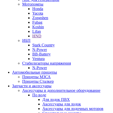
Мотопомпы
Honda
Yacota
Zongshen
Fubag
Koshin
Lifan
HND
ИБП
Stark Country
N-Power
BB-Battery
Ventura
Стабилизаторы напряжения
N-Power
Автомобильные прицепы
Прицепы МЗСА
Прицепы Сталкер
Запчасти и аксессуары
Аксессуары и дополнительное оборудование
По воде
Для лодок ПВХ
Аксессуары для лодок
Аксессуары для лодочных моторов