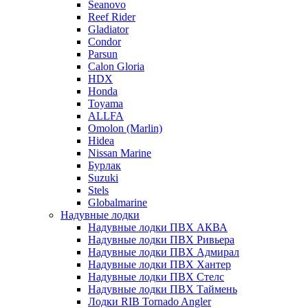
Seanovo
Reef Rider
Gladiator
Condor
Parsun
Calon Gloria
HDX
Honda
Toyama
ALLFA
Omolon (Marlin)
Hidea
Nissan Marine
Бурлак
Suzuki
Stels
Globalmarine
Надувные лодки
Надувные лодки ПВХ АКВА
Надувные лодки ПВХ Ривьера
Надувные лодки ПВХ Адмирал
Надувные лодки ПВХ Хантер
Надувные лодки ПВХ Стелс
Надувные лодки ПВХ Таймень
Лодки RIB Tornado Angler