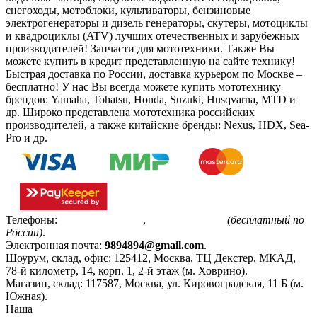
снегоходы, мотоблоки, культиваторы, бензиновые
электрогенераторы и дизель генераторы, скутеры, мотоциклы
и квадроциклы (ATV) лучших отечественных и зарубежных
производителей! Запчасти для мототехники. Также Вы
можете купить в кредит представленную на сайте технику!
Быстрая доставка по России, доставка курьером по Москве –
бесплатно!
У нас Вы всегда можете купить мототехнику
брендов: Yamaha, Tohatsu, Honda, Suzuki, Husqvarna, MTD и
др. Широко представлена мототехника российских
производителей, а также китайские бренды: Nexus, HDX, Sea-
Pro и др.
Телефоны:
+7(495)799-85-55
,
8(800)511-48-94
(бесплатный по
России)
.
Электронная почта:
9894894@gmail.com
.
Шоурум, склад, офис:
125412
,
Москва
,
ТЦ Декстер, МКАД,
78-й километр, 14, корп. 1, 2-й этаж (м. Ховрино)
.
Магазин, склад:
117587
,
Москва
,
ул. Кировоградская, 11 Б (м.
Южная)
.
Наша
Политика конфиденциальности