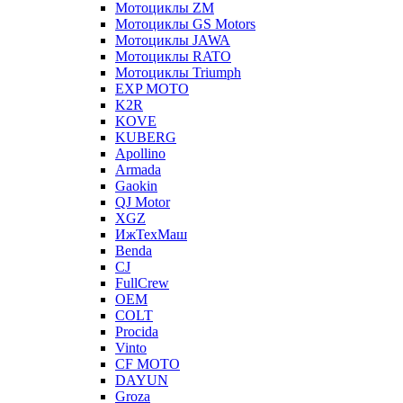
Мотоциклы ZM
Мотоциклы GS Motors
Мотоциклы JAWA
Мотоциклы RATO
Мотоциклы Triumph
EXP MOTO
K2R
KOVE
KUBERG
Apollino
Armada
Gaokin
QJ Motor
XGZ
ИжТехМаш
Benda
CJ
FullCrew
OEM
COLT
Procida
Vinto
CF MOTO
DAYUN
Groza