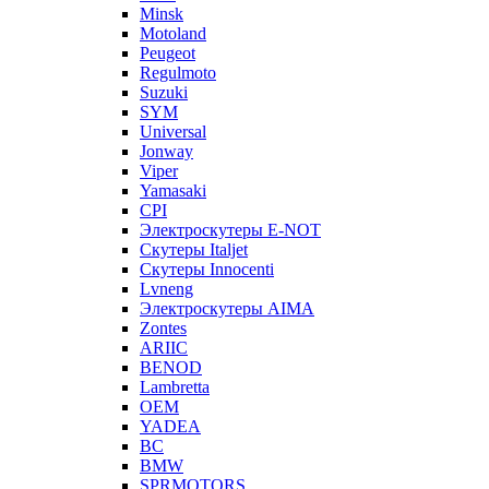
Minsk
Motoland
Peugeot
Regulmoto
Suzuki
SYM
Universal
Jonway
Viper
Yamasaki
CPI
Электроскутеры E-NOT
Скутеры Italjet
Скутеры Innocenti
Lvneng
Электроскутеры AIMA
Zontes
ARIIC
BENOD
Lambretta
OEM
YADEA
BC
BMW
SPRMOTORS