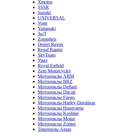
Xmotos
SSSR
Suzuki
UNIVERSAL
Voge
Yamasaki
ЗиД
Zongshen
Desert Raven
Regal Raptor
SkyTeam
Урал
Royal Enfield
Zero Motorcycles
Мотоциклы ABM
Мотоциклы BRZ
Мотоциклы Defiant
Мотоциклы Ducati
Мотоциклы Fuego
Мотоциклы Harley-Davidson
Мотоциклы Husqvarna
Мотоциклы Koshine
Мотоциклы Motax
Мотоциклы Zontes
Трициклы Agiax