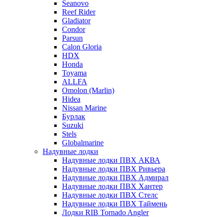
Seanovo
Reef Rider
Gladiator
Condor
Parsun
Calon Gloria
HDX
Honda
Toyama
ALLFA
Omolon (Marlin)
Hidea
Nissan Marine
Бурлак
Suzuki
Stels
Globalmarine
Надувные лодки
Надувные лодки ПВХ АКВА
Надувные лодки ПВХ Ривьера
Надувные лодки ПВХ Адмирал
Надувные лодки ПВХ Хантер
Надувные лодки ПВХ Стелс
Надувные лодки ПВХ Таймень
Лодки RIB Tornado Angler