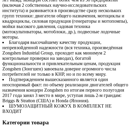
(включая 2 собственных научно-исследовательских
института) и развивается в производстве сразу нескольких
групп техники: двигатели общего назначения, мотоциклы и
квадроциклы, силовая продукция (генераторы и мотопомпы),
мойки высокого давления, садовая техника
(мотокультиваторы, мотоблоки, др.), подвесные лодочные
моторы.
Благодаря высочайшему качеству продукции,
непревзойденной надежности (вся техника, произведённая
Zongshen Industrial Group, проходит как минимум 2
контрольные проверки на заводах), богатой
функциональности и привлекательным ценам, продукция
Zongshen (Зонгшен) завоевала доверие огромного числа
потребителей не только в КНР, но и по всему миру.
Подтверждением вышесказанного является один
неоспоримый факт: по объему реализации двигателей общего
назначения концерн Zongshen по итогам первого полугодия
2017 года занял 3 место в мире, уступая лишь 2-м грандам:
Briggs & Stratton (США) и Honda (Япония).
ШУМОЗАЩИТНЫЙ КОЖУХ В КОМПЛЕКТ НЕ
ВХОДИТ
Категории товара