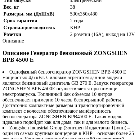
Тип запуска
электрический
Вес, кг
38
Размеры, мм (ДхШхВ)
530х350х480
Срок гарантии
2 года
Страна-производитель
КНР
Розетки
2 розетки (16A), выход на 12V
Описание
Описание Генератор бензиновый ZONGSHEN
BPB 4500 E
Однофазный бензогенератор ZONGSHEN BPB 4500 E
мощностью 4,6 кВт. Силовым агрегатом данной модели
является бензиновый двигатель GB 270 E. Запуск генератора
ZONGSHEN BPB 4500E осуществляется при помощи
электрозапуска. Топливный бак объемом 10 литров
обеспечивает примерно 10 часов беспрерывной работы.
Достаточно компактные размеры и транспортировочный
комплект с колесами обеспечивают манёвренность
бензогенератора ZONGSHEN BPB4500 E. Такая модель
идеально подойдет как для дома, так и для малого бизнеса.
Zongshen Industrial Group (Зонгшен Индастриал Групп) –
один из самых крупных концернов в КНР – основан более 25
лет назад. Концерн состоит более чем из 50 предприятий