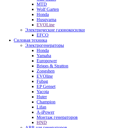
MTD
Wolf Garten
Honda
Husqvarna
EVOLine
Электрические газонокосилки
EFCO
Силовая техника
Электрогенераторы
Honda
Yamaha
Europower
Briggs & Stratton
Zongshen
EVOline
Fubag
EP Genset
Yacota
Huter
Champion
Lifan
A-iPower
Монтаж генераторов
HND
АВР для генераторов