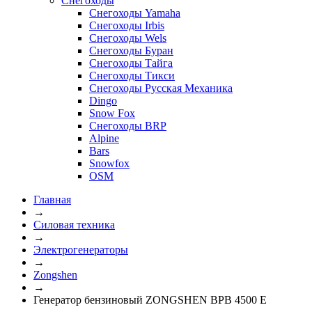
Снегоходы
Снегоходы Yamaha
Снегоходы Irbis
Снегоходы Wels
Снегоходы Буран
Снегоходы Тайга
Снегоходы Тикси
Снегоходы Русская Механика
Dingo
Snow Fox
Снегоходы BRP
Alpine
Bars
Snowfox
OSM
Главная
→
Силовая техника
→
Электрогенераторы
→
Zongshen
→
Генератор бензиновый ZONGSHEN BPB 4500 E