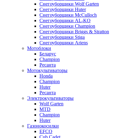
Снегоуборщики Wolf Garten
Снегоуборщики Huter
Снегоуборщики McCulloch
Снегоуборщики AL-KO
Снегоуборщики Champion
Снегоуборщики Briggs & Stratton
Снегоуборщики Stiga
Снегоуборщики Ariens
Мотоблоки
Беларус
Champion
Ресанта
Мотокультиваторы
Honda
Champion
Huter
Ресанта
Электрокультиваторы
Wolf Garten
MTD
Champion
Huter
Газонокосилки
EFCO
Cub Cadet