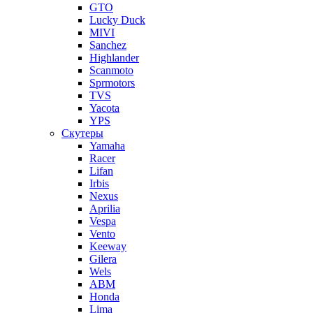
GTO
Lucky Duck
MIVI
Sanchez
Highlander
Scanmoto
Sprmotors
TVS
Yacota
YPS
Скутеры
Yamaha
Racer
Lifan
Irbis
Nexus
Aprilia
Vespa
Vento
Keeway
Gilera
Wels
ABM
Honda
Lima