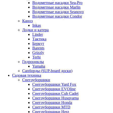
Водометные насадки Sea-Pro
Водометные насадки Marlin
Водометные насадки Seanovo
Водометные насадки Condor
Каноэ
Inkas
Лодки и катера
Linder
Тактика
Беркут
Barents
Grizzly
Terhi
Гидроциклы
Yamaha
Сапборды (SUP-board доски)
Садовая техника
Снегоуборщики
Снегоуборщики Yard Fox
Снегоуборщики EVOline
Снегоуборщики Cub Cadet
Снегоуборщики Husqvarna
Снегоуборщики Honda
Снегоуборщики MTD
Снегоуборщики Herz