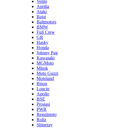
Vento
Aprilia
Ataki
Bajaj
Baltmotors
BMW
Full Crew
GR
Hasky
Honda
Johnny Pag
Kawasaki
MGMoto
Minsk
Moto Guzzi
Motoland
Bison
Loncin
Apollo
BSE
Progasi
PWR
Regulmoto
Roliz
Shineray