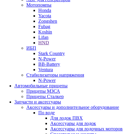
Мотопомпы
Honda
Yacota
Zongshen
Fubag
Koshin
Lifan
HND
ИБП
Stark Country
N-Power
BB-Battery
Ventura
Стабилизаторы напряжения
N-Power
Автомобильные прицепы
Прицепы МЗСА
Прицепы Сталкер
Запчасти и аксессуары
Аксессуары и дополнительное оборудование
По воде
Для лодок ПВХ
Аксессуары для лодок
Аксессуары для лодочных моторов