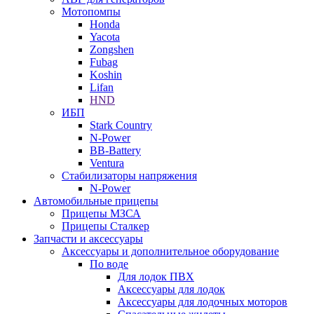
Мотопомпы
Honda
Yacota
Zongshen
Fubag
Koshin
Lifan
HND
ИБП
Stark Country
N-Power
BB-Battery
Ventura
Стабилизаторы напряжения
N-Power
Автомобильные прицепы
Прицепы МЗСА
Прицепы Сталкер
Запчасти и аксессуары
Аксессуары и дополнительное оборудование
По воде
Для лодок ПВХ
Аксессуары для лодок
Аксессуары для лодочных моторов