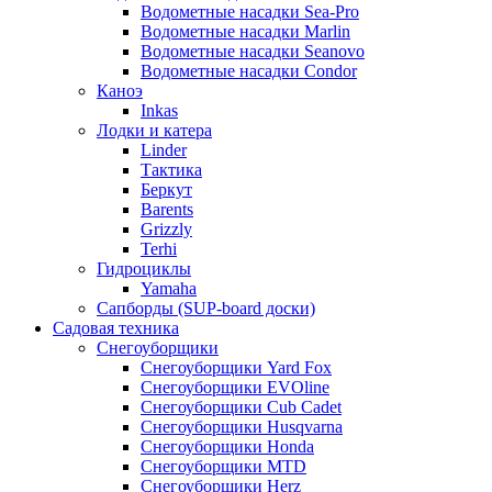
Водометные насадки Sea-Pro
Водометные насадки Marlin
Водометные насадки Seanovo
Водометные насадки Condor
Каноэ
Inkas
Лодки и катера
Linder
Тактика
Беркут
Barents
Grizzly
Terhi
Гидроциклы
Yamaha
Сапборды (SUP-board доски)
Садовая техника
Снегоуборщики
Снегоуборщики Yard Fox
Снегоуборщики EVOline
Снегоуборщики Cub Cadet
Снегоуборщики Husqvarna
Снегоуборщики Honda
Снегоуборщики MTD
Снегоуборщики Herz