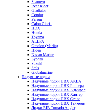
Seanovo
Reef Rider
Gladiator
Condor
Parsun
Calon Gloria
HDX
Honda
Toyama
ALLFA
Omolon (Marlin)
Hidea
Nissan Marine
Бурлак
Suzuki
Stels
Globalmarine
Надувные лодки
Надувные лодки ПВХ АКВА
Надувные лодки ПВХ Ривьера
Надувные лодки ПВХ Адмирал
Надувные лодки ПВХ Хантер
Надувные лодки ПВХ Стелс
Надувные лодки ПВХ Таймень
Лодки RIB Tornado Angler