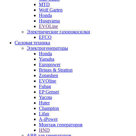
MTD
Wolf Garten
Honda
Husqvarna
EVOLine
Электрические газонокосилки
EFCO
Силовая техника
Электрогенераторы
Honda
Yamaha
Europower
Briggs & Stratton
Zongshen
EVOline
Fubag
EP Genset
Yacota
Huter
Champion
Lifan
A-iPower
Монтаж генераторов
HND
АВР для генераторов