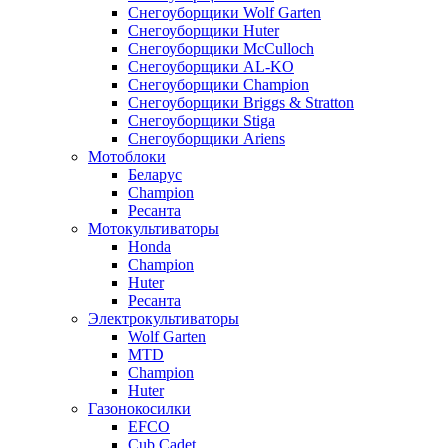
Снегоуборщики Wolf Garten
Снегоуборщики Huter
Снегоуборщики McCulloch
Снегоуборщики AL-KO
Снегоуборщики Champion
Снегоуборщики Briggs & Stratton
Снегоуборщики Stiga
Снегоуборщики Ariens
Мотоблоки
Беларус
Champion
Ресанта
Мотокультиваторы
Honda
Champion
Huter
Ресанта
Электрокультиваторы
Wolf Garten
MTD
Champion
Huter
Газонокосилки
EFCO
Cub Cadet