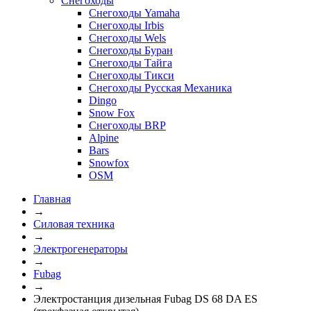
Снегоходы
Снегоходы Yamaha
Снегоходы Irbis
Снегоходы Wels
Снегоходы Буран
Снегоходы Тайга
Снегоходы Тикси
Снегоходы Русская Механика
Dingo
Snow Fox
Снегоходы BRP
Alpine
Bars
Snowfox
OSM
Главная
→
Силовая техника
→
Электрогенераторы
→
Fubag
→
Электростанция дизельная Fubag DS 68 DA ES