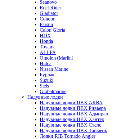
Seanovo
Reef Rider
Gladiator
Condor
Parsun
Calon Gloria
HDX
Honda
Toyama
ALLFA
Omolon (Marlin)
Hidea
Nissan Marine
Бурлак
Suzuki
Stels
Globalmarine
Надувные лодки
Надувные лодки ПВХ АКВА
Надувные лодки ПВХ Ривьера
Надувные лодки ПВХ Адмирал
Надувные лодки ПВХ Хантер
Надувные лодки ПВХ Стелс
Надувные лодки ПВХ Таймень
Лодки RIB Tornado Angler