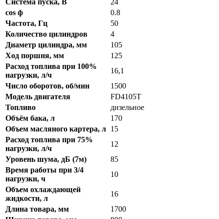
Система пуска, В
24
cos ф
0.8
Частота, Гц
50
Количество цилиндров
4
Диаметр цилиндра, мм
105
Ход поршня, мм
125
Расход топлива при 100%
16,1
нагрузки, л/ч
Число оборотов, об/мин
1500
Модель двигателя
FD4105T
Топливо
дизельное
Объём бака, л
170
Объем масляного картера, л
15
Расход топлива при 75%
12
нагрузки, л/ч
Уровень шума, дБ (7м)
85
Время работы при 3/4
10
нагрузки, ч
Объем охлаждающей
16
жидкости, л
Длина товара, мм
1700