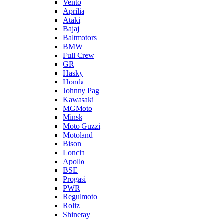
Vento
Aprilia
Ataki
Bajaj
Baltmotors
BMW
Full Crew
GR
Hasky
Honda
Johnny Pag
Kawasaki
MGMoto
Minsk
Moto Guzzi
Motoland
Bison
Loncin
Apollo
BSE
Progasi
PWR
Regulmoto
Roliz
Shineray