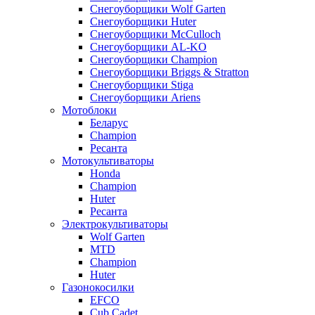
Снегоуборщики Wolf Garten
Снегоуборщики Huter
Снегоуборщики McCulloch
Снегоуборщики AL-KO
Снегоуборщики Champion
Снегоуборщики Briggs & Stratton
Снегоуборщики Stiga
Снегоуборщики Ariens
Мотоблоки
Беларус
Champion
Ресанта
Мотокультиваторы
Honda
Champion
Huter
Ресанта
Электрокультиваторы
Wolf Garten
MTD
Champion
Huter
Газонокосилки
EFCO
Cub Cadet