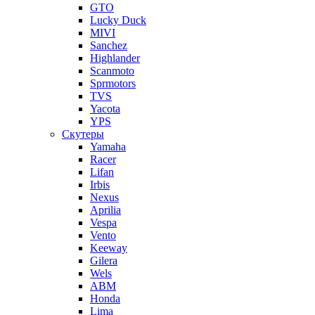
GTO
Lucky Duck
MIVI
Sanchez
Highlander
Scanmoto
Sprmotors
TVS
Yacota
YPS
Скутеры
Yamaha
Racer
Lifan
Irbis
Nexus
Aprilia
Vespa
Vento
Keeway
Gilera
Wels
ABM
Honda
Lima