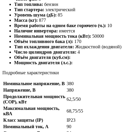
Тип топлива:
бензин
Тип стартера:
электрический
Уровень шума (дБ):
85
Масса (кг):
877
Время работы на одном баке горючего (ч.):
10
Наличие инвертора:
имеется
Номинальная мощность тока (кВт):
50000
Объём топливного бака (л):
170
Тип охлаждения двигателя:
Жидкостной (водяной)
Число цилиндров двигателя:
4
Объём двигателя (куб.см):
Мощность двигателя (л.с.):
Подробные характеристики
Номинальное напряжение, В
380
Напряжение, В
380
Продолжительная мощность
62,5/50
(COP), кВт
Максимальная мощность,
68,75/55
кВА
Класс защиты (IP)
IP23
Номинальный ток, A
90