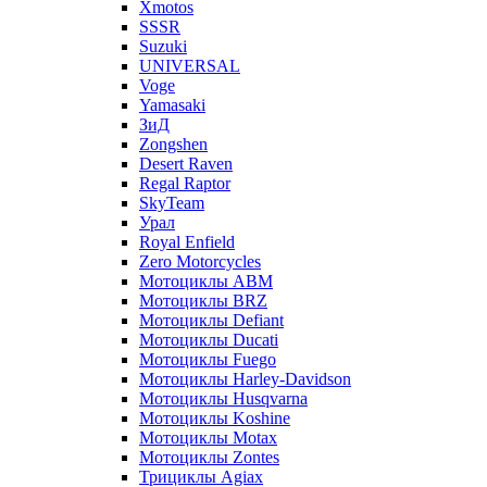
Xmotos
SSSR
Suzuki
UNIVERSAL
Voge
Yamasaki
ЗиД
Zongshen
Desert Raven
Regal Raptor
SkyTeam
Урал
Royal Enfield
Zero Motorcycles
Мотоциклы ABM
Мотоциклы BRZ
Мотоциклы Defiant
Мотоциклы Ducati
Мотоциклы Fuego
Мотоциклы Harley-Davidson
Мотоциклы Husqvarna
Мотоциклы Koshine
Мотоциклы Motax
Мотоциклы Zontes
Трициклы Agiax