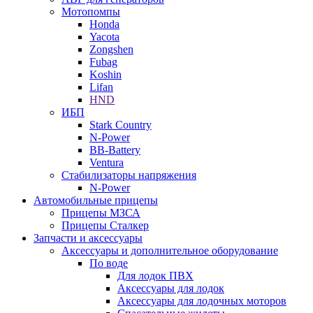
Мотопомпы
Honda
Yacota
Zongshen
Fubag
Koshin
Lifan
HND
ИБП
Stark Country
N-Power
BB-Battery
Ventura
Стабилизаторы напряжения
N-Power
Автомобильные прицепы
Прицепы МЗСА
Прицепы Сталкер
Запчасти и аксессуары
Аксессуары и дополнительное оборудование
По воде
Для лодок ПВХ
Аксессуары для лодок
Аксессуары для лодочных моторов