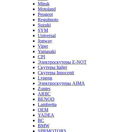
Minsk
Motoland
Peugeot
Regulmoto
Suzuki
SYM
Universal
Jonway
Viper
Yamasaki
CPI
Электроскутеры E-NOT
Скутеры Italjet
Скутеры Innocenti
Lvneng
Электроскутеры AIMA
Zontes
ARIIC
BENOD
Lambretta
OEM
YADEA
BC
BMW
SPRMOTORS