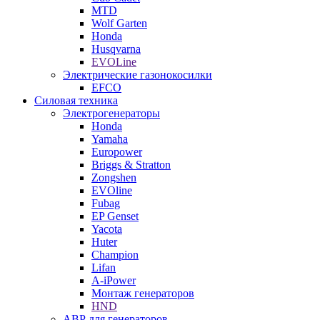
MTD
Wolf Garten
Honda
Husqvarna
EVOLine
Электрические газонокосилки
EFCO
Силовая техника
Электрогенераторы
Honda
Yamaha
Europower
Briggs & Stratton
Zongshen
EVOline
Fubag
EP Genset
Yacota
Huter
Champion
Lifan
A-iPower
Монтаж генераторов
HND
АВР для генераторов