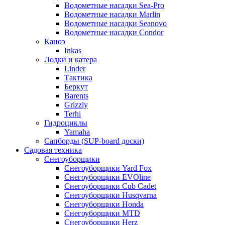
Водометные насадки Sea-Pro
Водометные насадки Marlin
Водометные насадки Seanovo
Водометные насадки Condor
Каноэ
Inkas
Лодки и катера
Linder
Тактика
Беркут
Barents
Grizzly
Terhi
Гидроциклы
Yamaha
Сапборды (SUP-board доски)
Садовая техника
Снегоуборщики
Снегоуборщики Yard Fox
Снегоуборщики EVOline
Снегоуборщики Cub Cadet
Снегоуборщики Husqvarna
Снегоуборщики Honda
Снегоуборщики MTD
Снегоуборщики Herz