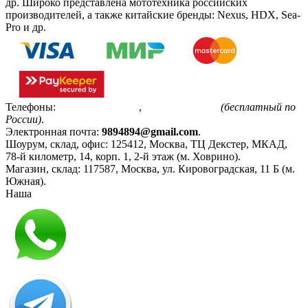
др. Широко представлена мототехника российских
производителей, а также китайские бренды: Nexus, HDX, Sea-
Pro и др.
Телефоны:
+7(495)799-85-55
,
8(800)511-48-94
(бесплатный по
России)
.
Электронная почта:
9894894@gmail.com
.
Шоурум, склад, офис:
125412
,
Москва
,
ТЦ Декстер, МКАД,
78-й километр, 14, корп. 1, 2-й этаж (м. Ховрино)
.
Магазин, склад:
117587
,
Москва
,
ул. Кировоградская, 11 Б (м.
Южная)
.
Наша
Политика конфиденциальности