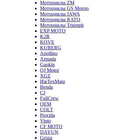
Мотоциклы ZM
Мотоциклы GS Motors
Мотоциклы JAWA
Мотоциклы RATO
Мотоциклы Triumph
EXP MOTO
K2R
KOVE
KUBERG
Apollino
Armada
Gaokin
QJ Motor
XGZ
ИжТехМаш
Benda
CJ
FullCrew
OEM
COLT
Procida
Vinto
CF MOTO
DAYUN
Groza