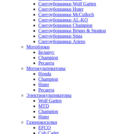
Снегоуборщики Wolf Garten
Снегоуборщики Huter
Снегоуборщики McCulloch
Снегоуборщики AL-KO
Снегоуборщики Champion
Снегоуборщики Briggs & Stratton
Снегоуборщики Stiga
Снегоуборщики Ariens
Мотоблоки
Беларус
Champion
Ресанта
Мотокультиваторы
Honda
Champion
Huter
Ресанта
Электрокультиваторы
Wolf Garten
MTD
Champion
Huter
Газонокосилки
EFCO
Cub Cadet