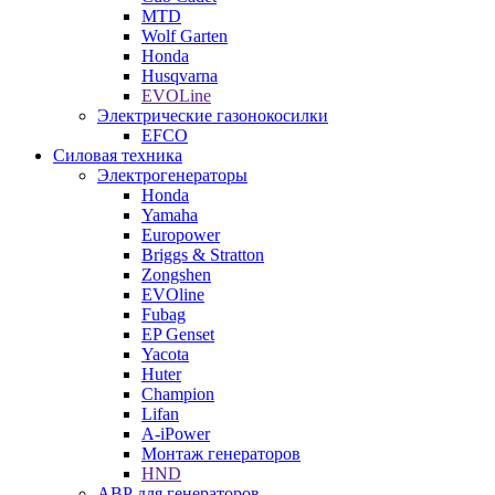
MTD
Wolf Garten
Honda
Husqvarna
EVOLine
Электрические газонокосилки
EFCO
Силовая техника
Электрогенераторы
Honda
Yamaha
Europower
Briggs & Stratton
Zongshen
EVOline
Fubag
EP Genset
Yacota
Huter
Champion
Lifan
A-iPower
Монтаж генераторов
HND
АВР для генераторов