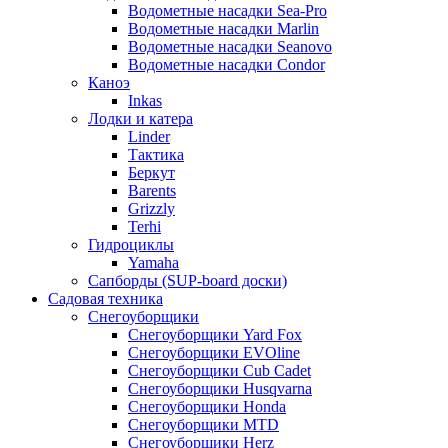
Водометные насадки Sea-Pro
Водометные насадки Marlin
Водометные насадки Seanovo
Водометные насадки Condor
Каноэ
Inkas
Лодки и катера
Linder
Тактика
Беркут
Barents
Grizzly
Terhi
Гидроциклы
Yamaha
Сапборды (SUP-board доски)
Садовая техника
Снегоуборщики
Снегоуборщики Yard Fox
Снегоуборщики EVOline
Снегоуборщики Cub Cadet
Снегоуборщики Husqvarna
Снегоуборщики Honda
Снегоуборщики MTD
Снегоуборщики Herz