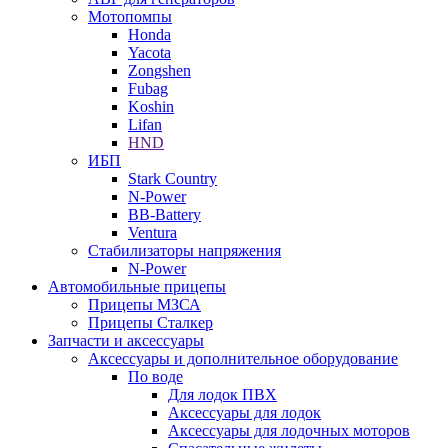
Мотопомпы
Honda
Yacota
Zongshen
Fubag
Koshin
Lifan
HND
ИБП
Stark Country
N-Power
BB-Battery
Ventura
Стабилизаторы напряжения
N-Power
Автомобильные прицепы
Прицепы МЗСА
Прицепы Сталкер
Запчасти и аксессуары
Аксессуары и дополнительное оборудование
По воде
Для лодок ПВХ
Аксессуары для лодок
Аксессуары для лодочных моторов