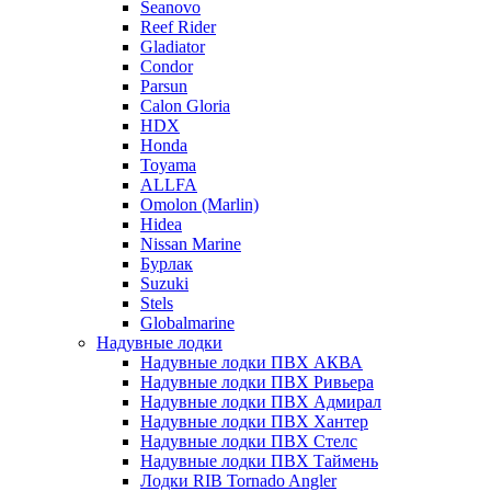
Seanovo
Reef Rider
Gladiator
Condor
Parsun
Calon Gloria
HDX
Honda
Toyama
ALLFA
Omolon (Marlin)
Hidea
Nissan Marine
Бурлак
Suzuki
Stels
Globalmarine
Надувные лодки
Надувные лодки ПВХ АКВА
Надувные лодки ПВХ Ривьера
Надувные лодки ПВХ Адмирал
Надувные лодки ПВХ Хантер
Надувные лодки ПВХ Стелс
Надувные лодки ПВХ Таймень
Лодки RIB Tornado Angler