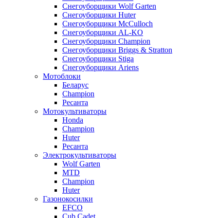
Снегоуборщики Wolf Garten
Снегоуборщики Huter
Снегоуборщики McCulloch
Снегоуборщики AL-KO
Снегоуборщики Champion
Снегоуборщики Briggs & Stratton
Снегоуборщики Stiga
Снегоуборщики Ariens
Мотоблоки
Беларус
Champion
Ресанта
Мотокультиваторы
Honda
Champion
Huter
Ресанта
Электрокультиваторы
Wolf Garten
MTD
Champion
Huter
Газонокосилки
EFCO
Cub Cadet