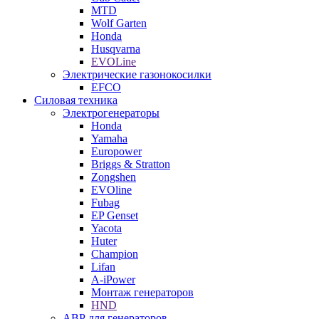
MTD
Wolf Garten
Honda
Husqvarna
EVOLine
Электрические газонокосилки
EFCO
Силовая техника
Электрогенераторы
Honda
Yamaha
Europower
Briggs & Stratton
Zongshen
EVOline
Fubag
EP Genset
Yacota
Huter
Champion
Lifan
A-iPower
Монтаж генераторов
HND
АВР для генераторов