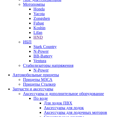
Мотопомпы
Honda
Yacota
Zongshen
Fubag
Koshin
Lifan
HND
ИБП
Stark Country
N-Power
BB-Battery
Ventura
Стабилизаторы напряжения
N-Power
Автомобильные прицепы
Прицепы МЗСА
Прицепы Сталкер
Запчасти и аксессуары
Аксессуары и дополнительное оборудование
По воде
Для лодок ПВХ
Аксессуары для лодок
Аксессуары для лодочных моторов