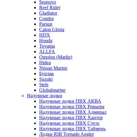
Seanovo
Reef Rider
Gladiator
Condor
Parsun
Calon Gloria
HDX
Honda
Toyama
ALLFA
Omolon (Marlin)
Hidea
Nissan Marine
Бурлак
Suzuki
Stels
Globalmarine
Надувные лодки
Надувные лодки ПВХ АКВА
Надувные лодки ПВХ Ривьера
Надувные лодки ПВХ Адмирал
Надувные лодки ПВХ Хантер
Надувные лодки ПВХ Стелс
Надувные лодки ПВХ Таймень
Лодки RIB Tornado Angler