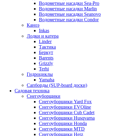
Водометные насадки Sea-Pro
Водометные насадки Marlin
Водометные насадки Seanovo
Водометные насадки Condor
Каноэ
Inkas
Лодки и катера
Linder
Тактика
Беркут
Barents
Grizzly
Terhi
Гидроциклы
Yamaha
Сапборды (SUP-board доски)
Садовая техника
Снегоуборщики
Снегоуборщики Yard Fox
Снегоуборщики EVOline
Снегоуборщики Cub Cadet
Снегоуборщики Husqvarna
Снегоуборщики Honda
Снегоуборщики MTD
Снегоуборщики Herz