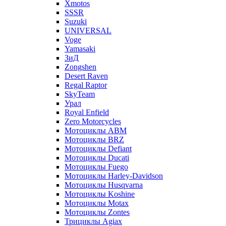
Xmotos
SSSR
Suzuki
UNIVERSAL
Voge
Yamasaki
ЗиД
Zongshen
Desert Raven
Regal Raptor
SkyTeam
Урал
Royal Enfield
Zero Motorcycles
Мотоциклы ABM
Мотоциклы BRZ
Мотоциклы Defiant
Мотоциклы Ducati
Мотоциклы Fuego
Мотоциклы Harley-Davidson
Мотоциклы Husqvarna
Мотоциклы Koshine
Мотоциклы Motax
Мотоциклы Zontes
Трициклы Agiax