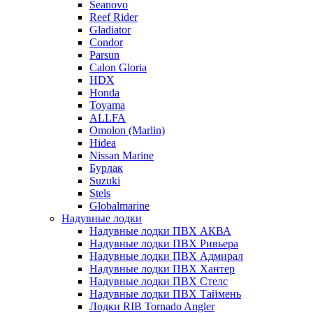
Seanovo
Reef Rider
Gladiator
Condor
Parsun
Calon Gloria
HDX
Honda
Toyama
ALLFA
Omolon (Marlin)
Hidea
Nissan Marine
Бурлак
Suzuki
Stels
Globalmarine
Надувные лодки
Надувные лодки ПВХ АКВА
Надувные лодки ПВХ Ривьера
Надувные лодки ПВХ Адмирал
Надувные лодки ПВХ Хантер
Надувные лодки ПВХ Стелс
Надувные лодки ПВХ Таймень
Лодки RIB Tornado Angler