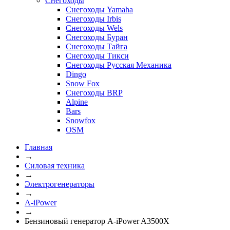
Снегоходы
Снегоходы Yamaha
Снегоходы Irbis
Снегоходы Wels
Снегоходы Буран
Снегоходы Тайга
Снегоходы Тикси
Снегоходы Русская Механика
Dingo
Snow Fox
Снегоходы BRP
Alpine
Bars
Snowfox
OSM
Главная
→
Силовая техника
→
Электрогенераторы
→
A-iPower
→
Бензиновый генератор A-iPower A3500X