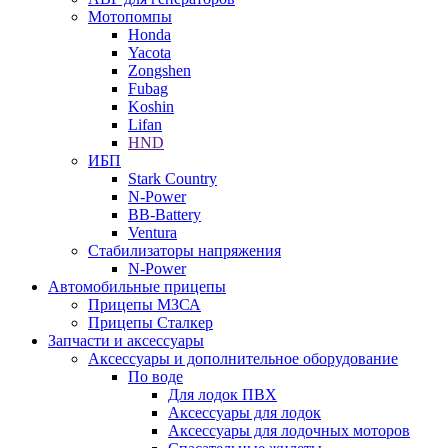
Мотопомпы
Honda
Yacota
Zongshen
Fubag
Koshin
Lifan
HND
ИБП
Stark Country
N-Power
BB-Battery
Ventura
Стабилизаторы напряжения
N-Power
Автомобильные прицепы
Прицепы МЗСА
Прицепы Сталкер
Запчасти и аксессуары
Аксессуары и дополнительное оборудование
По воде
Для лодок ПВХ
Аксессуары для лодок
Аксессуары для лодочных моторов