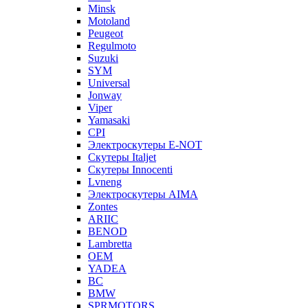
Minsk
Motoland
Peugeot
Regulmoto
Suzuki
SYM
Universal
Jonway
Viper
Yamasaki
CPI
Электроскутеры E-NOT
Скутеры Italjet
Скутеры Innocenti
Lvneng
Электроскутеры AIMA
Zontes
ARIIC
BENOD
Lambretta
OEM
YADEA
BC
BMW
SPRMOTORS