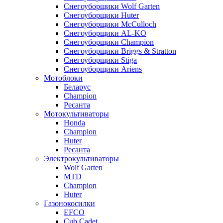
Снегоуборщики Wolf Garten
Снегоуборщики Huter
Снегоуборщики McCulloch
Снегоуборщики AL-KO
Снегоуборщики Champion
Снегоуборщики Briggs & Stratton
Снегоуборщики Stiga
Снегоуборщики Ariens
Мотоблоки
Беларус
Champion
Ресанта
Мотокультиваторы
Honda
Champion
Huter
Ресанта
Электрокультиваторы
Wolf Garten
MTD
Champion
Huter
Газонокосилки
EFCO
Cub Cadet