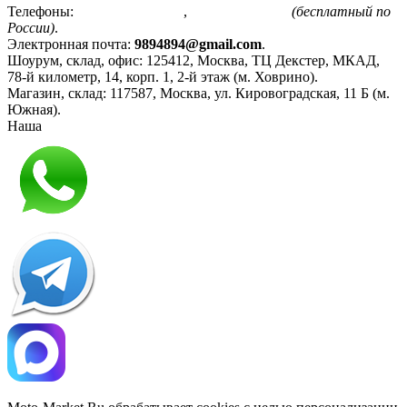
Телефоны:
+7(495)799-85-55
,
8(800)511-48-94
(бесплатный по
России)
.
Электронная почта:
9894894@gmail.com
.
Шоурум, склад, офис:
125412
,
Москва
,
ТЦ Декстер, МКАД,
78-й километр, 14, корп. 1, 2-й этаж (м. Ховрино)
.
Магазин, склад:
117587
,
Москва
,
ул. Кировоградская, 11 Б (м.
Южная)
.
Наша
Политика конфиденциальности