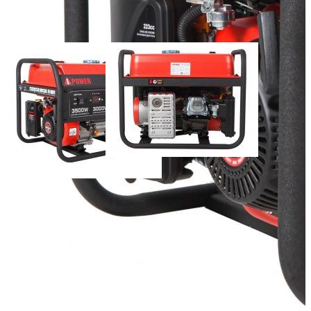
Макс. мощн. тока (кВт):
3.5
Число фаз:
1
Тип топлива:
бензин
Тип стартера:
ручной
Уровень шума (дБ):
77
Масса (кг):
50
Добавить к сравнению
38 990