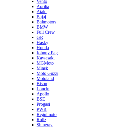
Vento
Aprilia
Ataki
Bajaj
Baltmotors
BMW
Full Crew
GR
Hasky
Honda
Johnny Pag
Kawasaki
MGMoto
Minsk
Moto Guzzi
Motoland
Bison
Loncin
Apollo
BSE
Progasi
PWR
Regulmoto
Roliz
Shineray