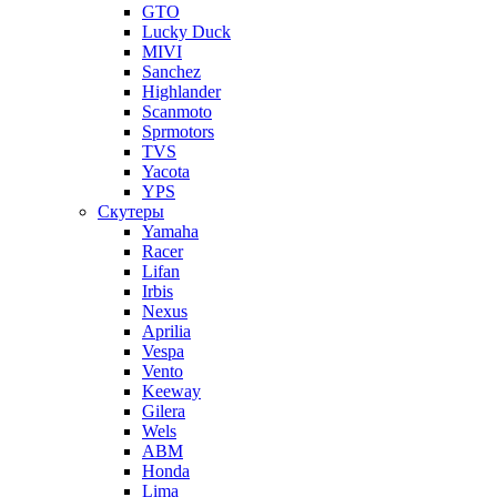
GTO
Lucky Duck
MIVI
Sanchez
Highlander
Scanmoto
Sprmotors
TVS
Yacota
YPS
Скутеры
Yamaha
Racer
Lifan
Irbis
Nexus
Aprilia
Vespa
Vento
Keeway
Gilera
Wels
ABM
Honda
Lima