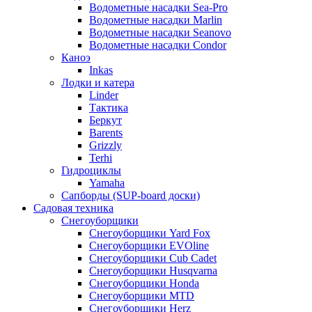
Водометные насадки Sea-Pro
Водометные насадки Marlin
Водометные насадки Seanovo
Водометные насадки Condor
Каноэ
Inkas
Лодки и катера
Linder
Тактика
Беркут
Barents
Grizzly
Terhi
Гидроциклы
Yamaha
Сапборды (SUP-board доски)
Садовая техника
Снегоуборщики
Снегоуборщики Yard Fox
Снегоуборщики EVOline
Снегоуборщики Cub Cadet
Снегоуборщики Husqvarna
Снегоуборщики Honda
Снегоуборщики MTD
Снегоуборщики Herz