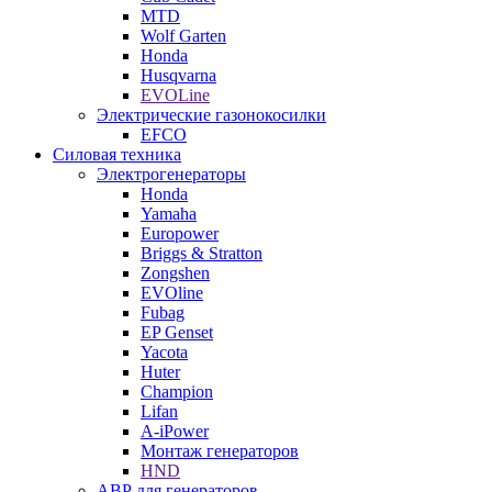
MTD
Wolf Garten
Honda
Husqvarna
EVOLine
Электрические газонокосилки
EFCO
Силовая техника
Электрогенераторы
Honda
Yamaha
Europower
Briggs & Stratton
Zongshen
EVOline
Fubag
EP Genset
Yacota
Huter
Champion
Lifan
A-iPower
Монтаж генераторов
HND
АВР для генераторов