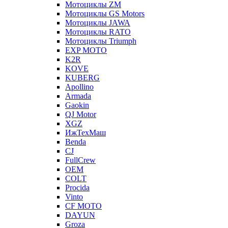
Мотоциклы ZM
Мотоциклы GS Motors
Мотоциклы JAWA
Мотоциклы RATO
Мотоциклы Triumph
EXP MOTO
K2R
KOVE
KUBERG
Apollino
Armada
Gaokin
QJ Motor
XGZ
ИжТехМаш
Benda
CJ
FullCrew
OEM
COLT
Procida
Vinto
CF MOTO
DAYUN
Groza