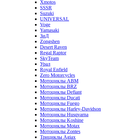
Xmotos
SSSR
Suzuki
UNIVERSAL
Voge
Yamasaki
ЗиД
Zongshen
Desert Raven
Regal Raptor
SkyTeam
Урал
Royal Enfield
Zero Motorcycles
Мотоциклы ABM
Мотоциклы BRZ
Мотоциклы Defiant
Мотоциклы Ducati
Мотоциклы Fuego
Мотоциклы Harley-Davidson
Мотоциклы Husqvarna
Мотоциклы Koshine
Мотоциклы Motax
Мотоциклы Zontes
Трициклы Agiax