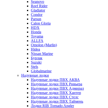
Seanovo
Reef Rider
Gladiator
Condor
Parsun
Calon Gloria
HDX
Honda
Toyama
ALLFA
Omolon (Marlin)
Hidea
Nissan Marine
Бурлак
Suzuki
Stels
Globalmarine
Надувные лодки
Надувные лодки ПВХ АКВА
Надувные лодки ПВХ Ривьера
Надувные лодки ПВХ Адмирал
Надувные лодки ПВХ Хантер
Надувные лодки ПВХ Стелс
Надувные лодки ПВХ Таймень
Лодки RIB Tornado Angler