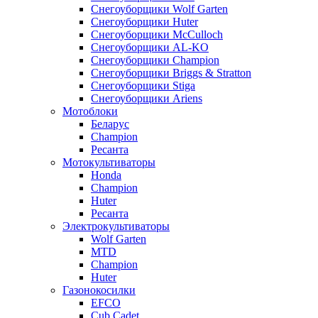
Снегоуборщики Wolf Garten
Снегоуборщики Huter
Снегоуборщики McCulloch
Снегоуборщики AL-KO
Снегоуборщики Champion
Снегоуборщики Briggs & Stratton
Снегоуборщики Stiga
Снегоуборщики Ariens
Мотоблоки
Беларус
Champion
Ресанта
Мотокультиваторы
Honda
Champion
Huter
Ресанта
Электрокультиваторы
Wolf Garten
MTD
Champion
Huter
Газонокосилки
EFCO
Cub Cadet