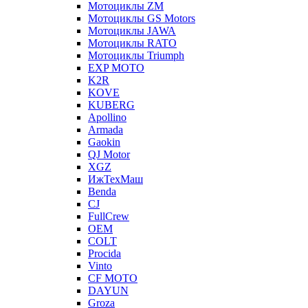
Мотоциклы ZM
Мотоциклы GS Motors
Мотоциклы JAWA
Мотоциклы RATO
Мотоциклы Triumph
EXP MOTO
K2R
KOVE
KUBERG
Apollino
Armada
Gaokin
QJ Motor
XGZ
ИжТехМаш
Benda
CJ
FullCrew
OEM
COLT
Procida
Vinto
CF MOTO
DAYUN
Groza