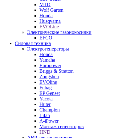
MTD
Wolf Garten
Honda
Husqvarna
EVOLine
Электрические газонокосилки
EFCO
Силовая техника
Электрогенераторы
Honda
Yamaha
Europower
Briggs & Stratton
Zongshen
EVOline
Fubag
EP Genset
Yacota
Huter
Champion
Lifan
A-iPower
Монтаж генераторов
HND
АВР для генераторов