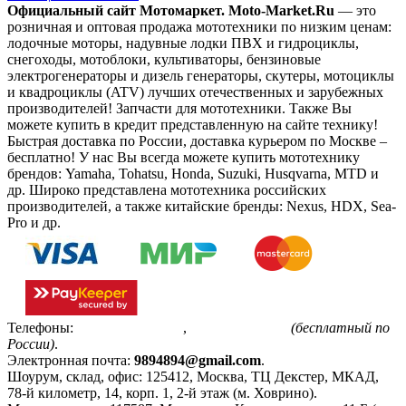
Официальный сайт Мотомаркет.
Moto-Market.Ru
— это
розничная и оптовая продажа мототехники по низким ценам:
лодочные моторы, надувные лодки ПВХ и гидроциклы,
снегоходы, мотоблоки, культиваторы, бензиновые
электрогенераторы и дизель генераторы, скутеры, мотоциклы
и квадроциклы (ATV) лучших отечественных и зарубежных
производителей! Запчасти для мототехники. Также Вы
можете купить в кредит представленную на сайте технику!
Быстрая доставка по России, доставка курьером по Москве –
бесплатно!
У нас Вы всегда можете купить мототехнику
брендов: Yamaha, Tohatsu, Honda, Suzuki, Husqvarna, MTD и
др. Широко представлена мототехника российских
производителей, а также китайские бренды: Nexus, HDX, Sea-
Pro и др.
Телефоны:
+7(495)799-85-55
,
8(800)511-48-94
(бесплатный по
России)
.
Электронная почта:
9894894@gmail.com
.
Шоурум, склад, офис:
125412
,
Москва
,
ТЦ Декстер, МКАД,
78-й километр, 14, корп. 1, 2-й этаж (м. Ховрино)
.