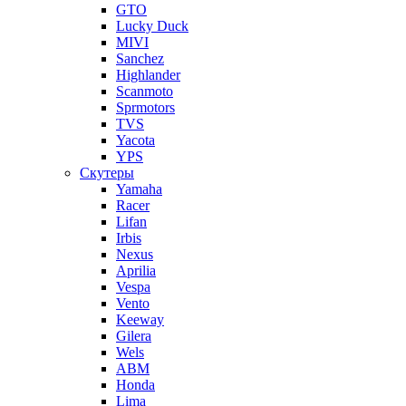
GTO
Lucky Duck
MIVI
Sanchez
Highlander
Scanmoto
Sprmotors
TVS
Yacota
YPS
Скутеры
Yamaha
Racer
Lifan
Irbis
Nexus
Aprilia
Vespa
Vento
Keeway
Gilera
Wels
ABM
Honda
Lima