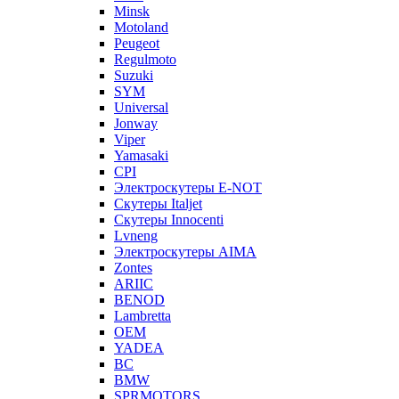
Minsk
Motoland
Peugeot
Regulmoto
Suzuki
SYM
Universal
Jonway
Viper
Yamasaki
CPI
Электроскутеры E-NOT
Скутеры Italjet
Скутеры Innocenti
Lvneng
Электроскутеры AIMA
Zontes
ARIIC
BENOD
Lambretta
OEM
YADEA
BC
BMW
SPRMOTORS