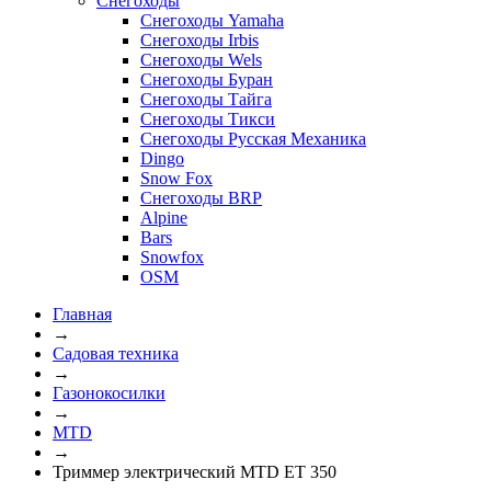
Снегоходы
Снегоходы Yamaha
Снегоходы Irbis
Снегоходы Wels
Снегоходы Буран
Снегоходы Тайга
Снегоходы Тикси
Снегоходы Русская Механика
Dingo
Snow Fox
Снегоходы BRP
Alpine
Bars
Snowfox
OSM
Главная
→
Садовая техника
→
Газонокосилки
→
MTD
→
Триммер электрический MTD ET 350