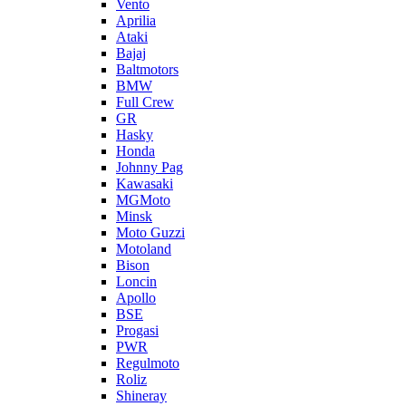
Vento
Aprilia
Ataki
Bajaj
Baltmotors
BMW
Full Crew
GR
Hasky
Honda
Johnny Pag
Kawasaki
MGMoto
Minsk
Moto Guzzi
Motoland
Bison
Loncin
Apollo
BSE
Progasi
PWR
Regulmoto
Roliz
Shineray