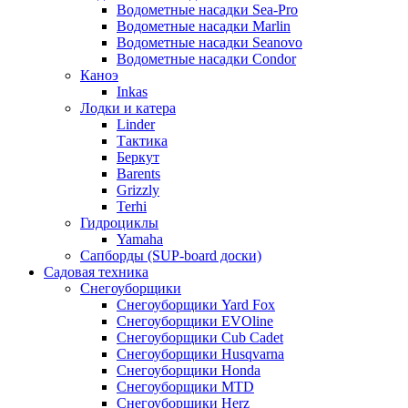
Водометные насадки Sea-Pro
Водометные насадки Marlin
Водометные насадки Seanovo
Водометные насадки Condor
Каноэ
Inkas
Лодки и катера
Linder
Тактика
Беркут
Barents
Grizzly
Terhi
Гидроциклы
Yamaha
Сапборды (SUP-board доски)
Садовая техника
Снегоуборщики
Снегоуборщики Yard Fox
Снегоуборщики EVOline
Снегоуборщики Cub Cadet
Снегоуборщики Husqvarna
Снегоуборщики Honda
Снегоуборщики MTD
Снегоуборщики Herz