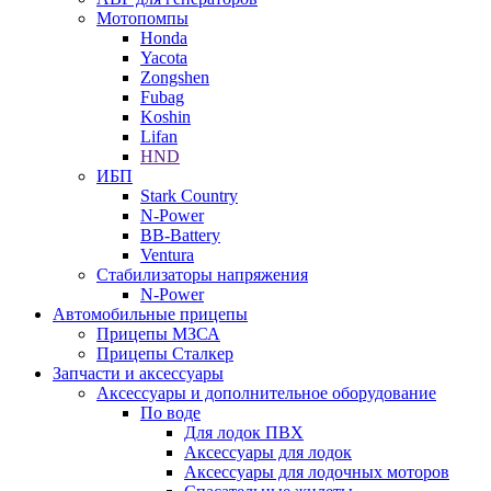
Мотопомпы
Honda
Yacota
Zongshen
Fubag
Koshin
Lifan
HND
ИБП
Stark Country
N-Power
BB-Battery
Ventura
Стабилизаторы напряжения
N-Power
Автомобильные прицепы
Прицепы МЗСА
Прицепы Сталкер
Запчасти и аксессуары
Аксессуары и дополнительное оборудование
По воде
Для лодок ПВХ
Аксессуары для лодок
Аксессуары для лодочных моторов