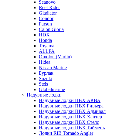
Seanovo
Reef Rider
Gladiator
Condor
Parsun
Calon Gloria
HDX
Honda
Toyama
ALLFA
Omolon (Marlin)
Hidea
Nissan Marine
Бурлак
Suzuki
Stels
Globalmarine
Надувные лодки
Надувные лодки ПВХ АКВА
Надувные лодки ПВХ Ривьера
Надувные лодки ПВХ Адмирал
Надувные лодки ПВХ Хантер
Надувные лодки ПВХ Стелс
Надувные лодки ПВХ Таймень
Лодки RIB Tornado Angler