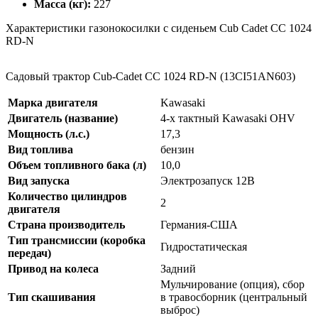
Масса (кг):
227
Характеристики газонокосилки с сиденьем Cub Cadet CC 1024
RD-N
Садовый трактор Cub-Cadet CC 1024 RD-N (13CI51AN603)
Марка двигателя
Kawasaki
Двигатель (название)
4-х тактный Kawasaki OHV
Мощность (л.с.)
17,3
Вид топлива
бензин
Объем топливного бака (л)
10,0
Вид запуска
Электрозапуск 12В
Количество цилиндров
2
двигателя
Страна производитель
Германия-США
Тип трансмиссии (коробка
Гидростатическая
передач)
Привод на колеса
Задний
Мульчирование (опция), сбор
Тип скашивания
в травосборник (центральный
выброс)