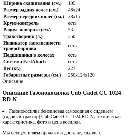
Ширина скашивания (см.)
105
Размер задних колес (см.)
46x24
Размер передних колес (см.)
38x15
Круиз-контроль
есть
Радиус поворота (см.)
53
Травосборник (л.)
350
Индикатор заполненности
есть
травосборника
Подшипники в колесах
есть
Система FastAttach
есть
Вес (кг.)
227
Габаритные размеры (см.)
250х124х120
Описание
Описание Газонокосилка Cub Cadet CC 1024
RD-N
Газонокосилка бензиновая самоходная с сиденьем
(садовый трактор) Cub Cadet CC 1024 RD-N, техническая
характеристика, фото и цена косилки.
Мы осуществляем продажу и доставку садовых