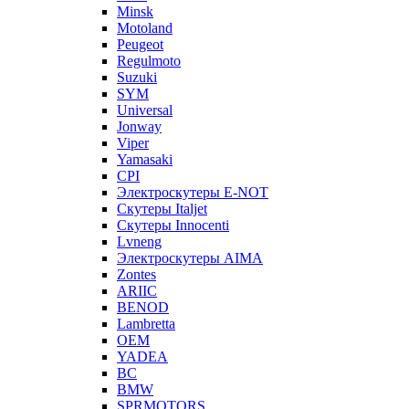
Minsk
Motoland
Peugeot
Regulmoto
Suzuki
SYM
Universal
Jonway
Viper
Yamasaki
CPI
Электроскутеры E-NOT
Скутеры Italjet
Скутеры Innocenti
Lvneng
Электроскутеры AIMA
Zontes
ARIIC
BENOD
Lambretta
OEM
YADEA
BC
BMW
SPRMOTORS