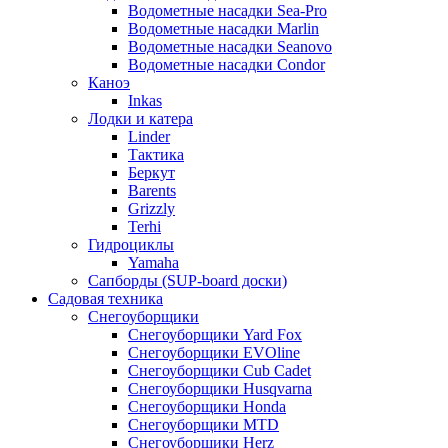
Водометные насадки Sea-Pro
Водометные насадки Marlin
Водометные насадки Seanovo
Водометные насадки Condor
Каноэ
Inkas
Лодки и катера
Linder
Тактика
Беркут
Barents
Grizzly
Terhi
Гидроциклы
Yamaha
Сапборды (SUP-board доски)
Садовая техника
Снегоуборщики
Снегоуборщики Yard Fox
Снегоуборщики EVOline
Снегоуборщики Cub Cadet
Снегоуборщики Husqvarna
Снегоуборщики Honda
Снегоуборщики MTD
Снегоуборщики Herz