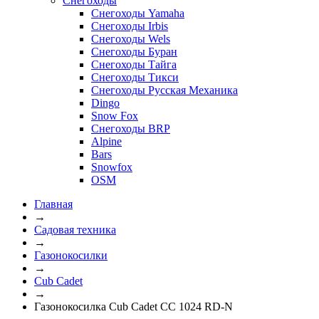
Снегоходы
Снегоходы Yamaha
Снегоходы Irbis
Снегоходы Wels
Снегоходы Буран
Снегоходы Тайга
Снегоходы Тикси
Снегоходы Русская Механика
Dingo
Snow Fox
Снегоходы BRP
Alpine
Bars
Snowfox
OSM
Главная
→
Садовая техника
→
Газонокосилки
→
Cub Cadet
→
Газонокосилка Cub Cadet CC 1024 RD-N