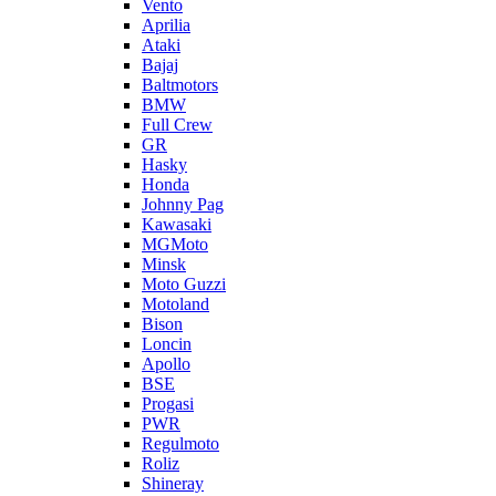
Vento
Aprilia
Ataki
Bajaj
Baltmotors
BMW
Full Crew
GR
Hasky
Honda
Johnny Pag
Kawasaki
MGMoto
Minsk
Moto Guzzi
Motoland
Bison
Loncin
Apollo
BSE
Progasi
PWR
Regulmoto
Roliz
Shineray