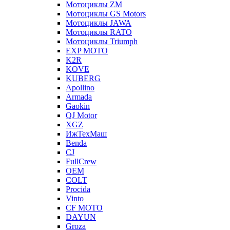
Мотоциклы ZM
Мотоциклы GS Motors
Мотоциклы JAWA
Мотоциклы RATO
Мотоциклы Triumph
EXP MOTO
K2R
KOVE
KUBERG
Apollino
Armada
Gaokin
QJ Motor
XGZ
ИжТехМаш
Benda
CJ
FullCrew
OEM
COLT
Procida
Vinto
CF MOTO
DAYUN
Groza