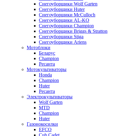
Снегоуборщики Wolf Garten
Снегоуборщики Huter
Снегоуборщики McCulloch
Снегоуборщики AL-KO
Снегоуборщики Champion
Снегоуборщики Briggs & Stratton
Снегоуборщики Stiga
Снегоуборщики Ariens
Мотоблоки
Беларус
Champion
Ресанта
Мотокультиваторы
Honda
Champion
Huter
Ресанта
Электрокультиваторы
Wolf Garten
MTD
Champion
Huter
Газонокосилки
EFCO
Cub Cadet