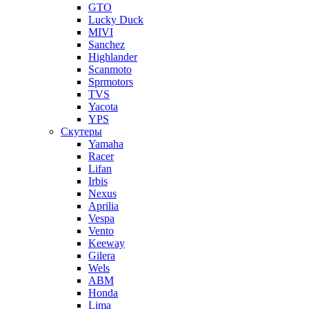
GTO
Lucky Duck
MIVI
Sanchez
Highlander
Scanmoto
Sprmotors
TVS
Yacota
YPS
Скутеры
Yamaha
Racer
Lifan
Irbis
Nexus
Aprilia
Vespa
Vento
Keeway
Gilera
Wels
ABM
Honda
Lima