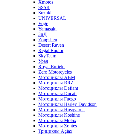
Xmotos
SSSR
Suzuki
UNIVERSAL
Voge
Yamasaki
ЗиД
Zongshen
Desert Raven
Regal Raptor
SkyTeam
Урал
Royal Enfield
Zero Motorcycles
Мотоциклы ABM
Мотоциклы BRZ
Мотоциклы Defiant
Мотоциклы Ducati
Мотоциклы Fuego
Мотоциклы Harley-Davidson
Мотоциклы Husqvarna
Мотоциклы Koshine
Мотоциклы Motax
Мотоциклы Zontes
Трициклы Agiax