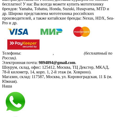
бесплатно!
У нас Вы всегда можете купить мототехнику
брендов: Yamaha, Tohatsu, Honda, Suzuki, Husqvarna, MTD и
др. Широко представлена мототехника российских
производителей, а также китайские бренды: Nexus, HDX, Sea-
Pro и др.
Телефоны:
+7(495)799-85-55
,
8(800)511-48-94
(бесплатный по
России)
.
Электронная почта:
9894894@gmail.com
.
Шоурум, склад, офис:
125412
,
Москва
,
ТЦ Декстер, МКАД,
78-й километр, 14, корп. 1, 2-й этаж (м. Ховрино)
.
Магазин, склад:
117587
,
Москва
,
ул. Кировоградская, 11 Б (м.
Южная)
.
Наша
Политика конфиденциальности