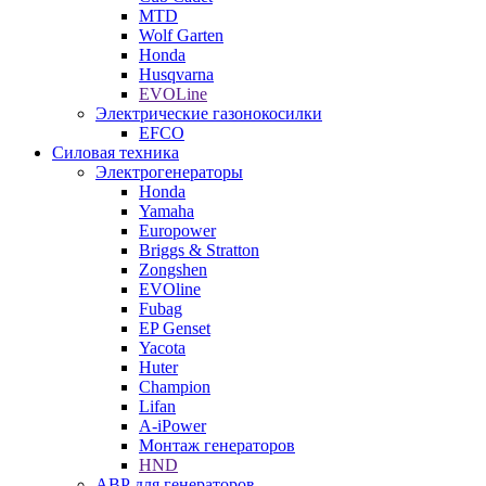
MTD
Wolf Garten
Honda
Husqvarna
EVOLine
Электрические газонокосилки
EFCO
Силовая техника
Электрогенераторы
Honda
Yamaha
Europower
Briggs & Stratton
Zongshen
EVOline
Fubag
EP Genset
Yacota
Huter
Champion
Lifan
A-iPower
Монтаж генераторов
HND
АВР для генераторов