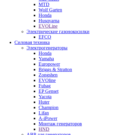
MTD
Wolf Garten
Honda
Husqvarna
EVOLine
Электрические газонокосилки
EFCO
Силовая техника
Электрогенераторы
Honda
Yamaha
Europower
Briggs & Stratton
Zongshen
EVOline
Fubag
EP Genset
Yacota
Huter
Champion
Lifan
A-iPower
Монтаж генераторов
HND
АВР для генераторов