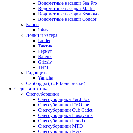
Водометные насадки Sea-Pro
Водометные насадки Marlin
Водометные насадки Seanovo
Водометные насадки Condor
Каноэ
Inkas
Лодки и катера
Linder
Тактика
Беркут
Barents
Grizzly
Terhi
Гидроциклы
Yamaha
Сапборды (SUP-board доски)
Садовая техника
Снегоуборщики
Снегоуборщики Yard Fox
Снегоуборщики EVOline
Снегоуборщики Cub Cadet
Снегоуборщики Husqvarna
Снегоуборщики Honda
Снегоуборщики MTD
Снегоуборщики Herz