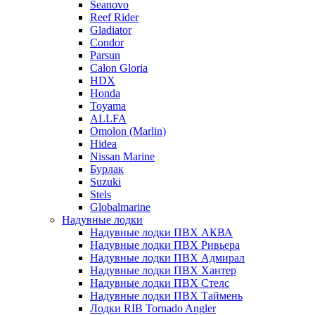
Seanovo
Reef Rider
Gladiator
Condor
Parsun
Calon Gloria
HDX
Honda
Toyama
ALLFA
Omolon (Marlin)
Hidea
Nissan Marine
Бурлак
Suzuki
Stels
Globalmarine
Надувные лодки
Надувные лодки ПВХ АКВА
Надувные лодки ПВХ Ривьера
Надувные лодки ПВХ Адмирал
Надувные лодки ПВХ Хантер
Надувные лодки ПВХ Стелс
Надувные лодки ПВХ Таймень
Лодки RIB Tornado Angler