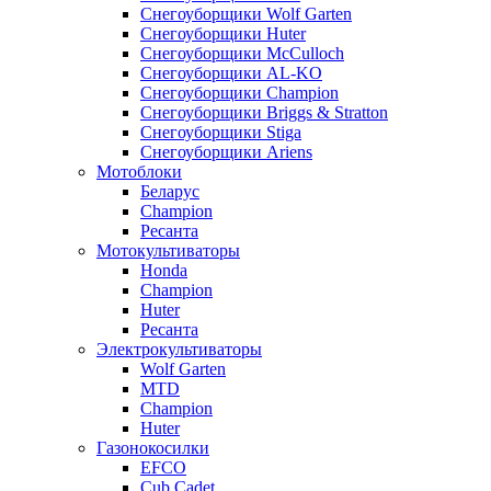
Снегоуборщики Wolf Garten
Снегоуборщики Huter
Снегоуборщики McCulloch
Снегоуборщики AL-KO
Снегоуборщики Champion
Снегоуборщики Briggs & Stratton
Снегоуборщики Stiga
Снегоуборщики Ariens
Мотоблоки
Беларус
Champion
Ресанта
Мотокультиваторы
Honda
Champion
Huter
Ресанта
Электрокультиваторы
Wolf Garten
MTD
Champion
Huter
Газонокосилки
EFCO
Cub Cadet