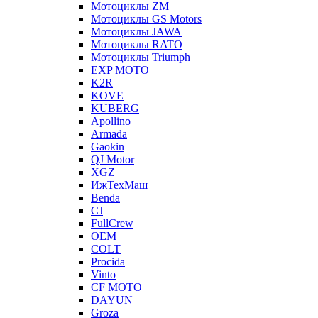
Мотоциклы ZM
Мотоциклы GS Motors
Мотоциклы JAWA
Мотоциклы RATO
Мотоциклы Triumph
EXP MOTO
K2R
KOVE
KUBERG
Apollino
Armada
Gaokin
QJ Motor
XGZ
ИжТехМаш
Benda
CJ
FullCrew
OEM
COLT
Procida
Vinto
CF MOTO
DAYUN
Groza