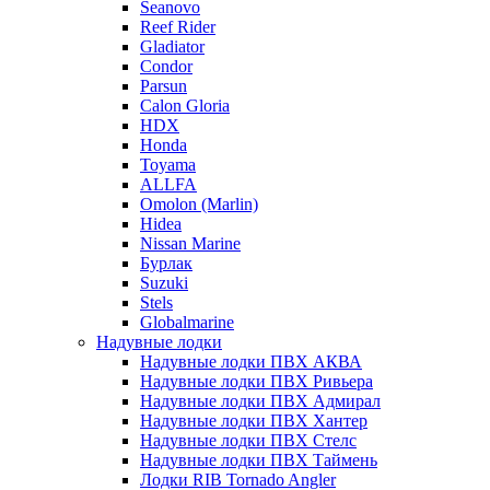
Seanovo
Reef Rider
Gladiator
Condor
Parsun
Calon Gloria
HDX
Honda
Toyama
ALLFA
Omolon (Marlin)
Hidea
Nissan Marine
Бурлак
Suzuki
Stels
Globalmarine
Надувные лодки
Надувные лодки ПВХ АКВА
Надувные лодки ПВХ Ривьера
Надувные лодки ПВХ Адмирал
Надувные лодки ПВХ Хантер
Надувные лодки ПВХ Стелс
Надувные лодки ПВХ Таймень
Лодки RIB Tornado Angler