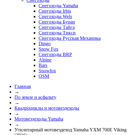
Снегоходы
Снегоходы Yamaha
Снегоходы Irbis
Снегоходы Wels
Снегоходы Буран
Снегоходы Тайга
Снегоходы Тикси
Снегоходы Русская Механика
Dingo
Snow Fox
Снегоходы BRP
Alpine
Bars
Snowfox
OSM
Главная
→
По земле и асфальту
→
Квадроциклы и мотовездеходы
→
Мотовездеходы Yamaha
→
Утилитарный мотовездеход Yamaha YXM 700E Viking