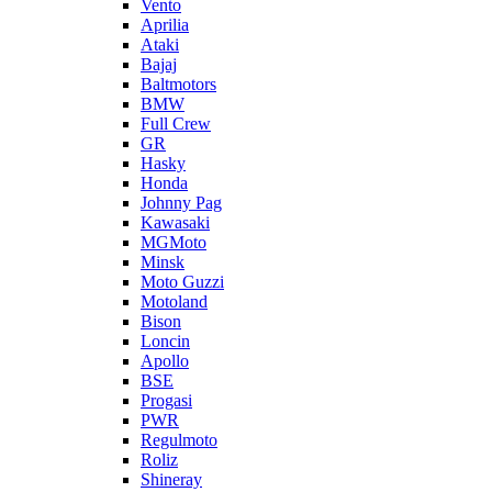
Vento
Aprilia
Ataki
Bajaj
Baltmotors
BMW
Full Crew
GR
Hasky
Honda
Johnny Pag
Kawasaki
MGMoto
Minsk
Moto Guzzi
Motoland
Bison
Loncin
Apollo
BSE
Progasi
PWR
Regulmoto
Roliz
Shineray