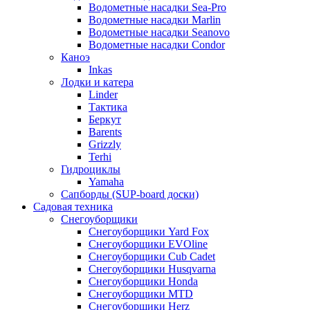
Водометные насадки Sea-Pro
Водометные насадки Marlin
Водометные насадки Seanovo
Водометные насадки Condor
Каноэ
Inkas
Лодки и катера
Linder
Тактика
Беркут
Barents
Grizzly
Terhi
Гидроциклы
Yamaha
Сапборды (SUP-board доски)
Садовая техника
Снегоуборщики
Снегоуборщики Yard Fox
Снегоуборщики EVOline
Снегоуборщики Cub Cadet
Снегоуборщики Husqvarna
Снегоуборщики Honda
Снегоуборщики MTD
Снегоуборщики Herz