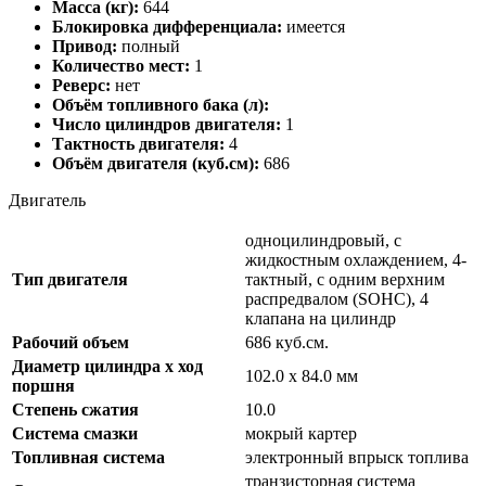
Масса (кг):
644
Блокировка дифференциала:
имеется
Привод:
полный
Количество мест:
1
Реверс:
нет
Объём топливного бака (л):
Число цилиндров двигателя:
1
Тактность двигателя:
4
Объём двигателя (куб.см):
686
Двигатель
одноцилиндровый, с
жидкостным охлаждением, 4-
Тип двигателя
тактный, c одним верхним
распредвалом (SOHC), 4
клапана на цилиндр
Рабочий объем
686 куб.см.
Диаметр цилиндра x ход
102.0 x 84.0 мм
поршня
Степень сжатия
10.0
Система смазки
мокрый картер
Топливная система
электронный впрыск топлива
транзисторная система