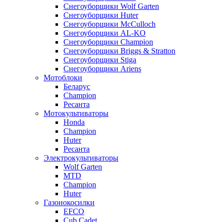
Снегоуборщики Wolf Garten
Снегоуборщики Huter
Снегоуборщики McCulloch
Снегоуборщики AL-KO
Снегоуборщики Champion
Снегоуборщики Briggs & Stratton
Снегоуборщики Stiga
Снегоуборщики Ariens
Мотоблоки
Беларус
Champion
Ресанта
Мотокультиваторы
Honda
Champion
Huter
Ресанта
Электрокультиваторы
Wolf Garten
MTD
Champion
Huter
Газонокосилки
EFCO
Cub Cadet