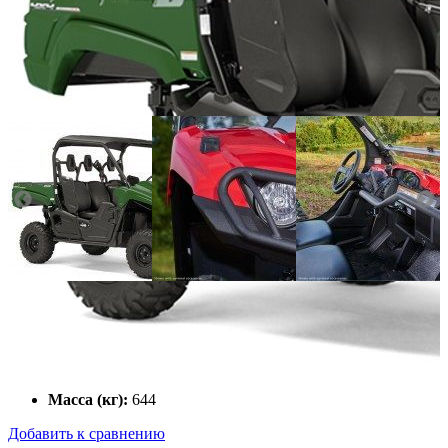
Класс:
Мощность двигателя (л.с.):
48
Тип охлаждения:
Жидкостной (водяной)
Тип трансмиссии:
Автомат
Тип стартера:
электрический
Масса (кг):
644
Добавить к сравнению