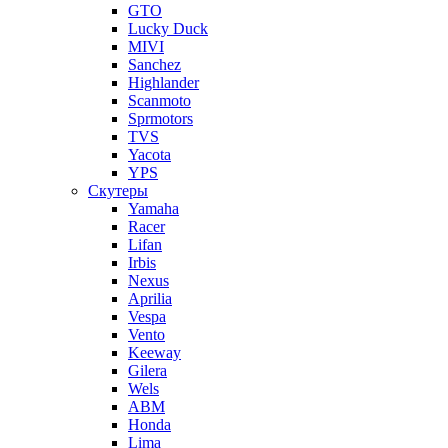
GTO
Lucky Duck
MIVI
Sanchez
Highlander
Scanmoto
Sprmotors
TVS
Yacota
YPS
Скутеры
Yamaha
Racer
Lifan
Irbis
Nexus
Aprilia
Vespa
Vento
Keeway
Gilera
Wels
ABM
Honda
Lima