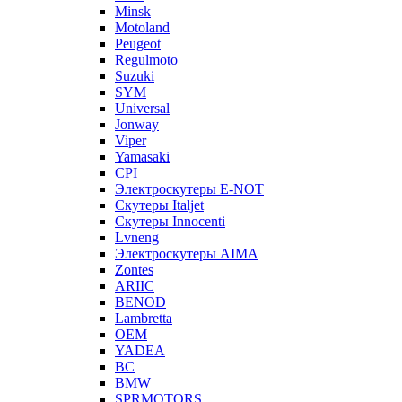
Minsk
Motoland
Peugeot
Regulmoto
Suzuki
SYM
Universal
Jonway
Viper
Yamasaki
CPI
Электроскутеры E-NOT
Скутеры Italjet
Скутеры Innocenti
Lvneng
Электроскутеры AIMA
Zontes
ARIIC
BENOD
Lambretta
OEM
YADEA
BC
BMW
SPRMOTORS