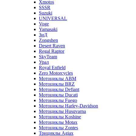
Xmotos
SSSR
Suzuki
UNIVERSAL
Voge
Yamasaki
ЗиД
Zongshen
Desert Raven
Regal Raptor
SkyTeam
Урал
Royal Enfield
Zero Motorcycles
Мотоциклы ABM
Мотоциклы BRZ
Мотоциклы Defiant
Мотоциклы Ducati
Мотоциклы Fuego
Мотоциклы Harley-Davidson
Мотоциклы Husqvarna
Мотоциклы Koshine
Мотоциклы Motax
Мотоциклы Zontes
Трициклы Agiax