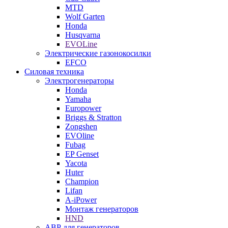
MTD
Wolf Garten
Honda
Husqvarna
EVOLine
Электрические газонокосилки
EFCO
Силовая техника
Электрогенераторы
Honda
Yamaha
Europower
Briggs & Stratton
Zongshen
EVOline
Fubag
EP Genset
Yacota
Huter
Champion
Lifan
A-iPower
Монтаж генераторов
HND
АВР для генераторов