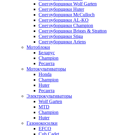
Снегоуборщики Wolf Garten
Снегоуборщики Huter
Снегоуборщики McCulloch
Снегоуборщики AL-KO
Снегоуборщики Champion
Снегоуборщики Briggs & Stratton
Снегоуборщики Stiga
Снегоуборщики Ariens
Мотоблоки
Беларус
Champion
Ресанта
Мотокультиваторы
Honda
Champion
Huter
Ресанта
Электрокультиваторы
Wolf Garten
MTD
Champion
Huter
Газонокосилки
EFCO
Cub Cadet