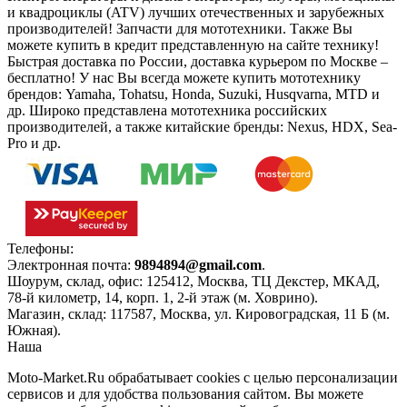
и квадроциклы (ATV) лучших отечественных и зарубежных
производителей! Запчасти для мототехники. Также Вы
можете купить в кредит представленную на сайте технику!
Быстрая доставка по России, доставка курьером по Москве –
бесплатно!
У нас Вы всегда можете купить мототехнику
брендов: Yamaha, Tohatsu, Honda, Suzuki, Husqvarna, MTD и
др. Широко представлена мототехника российских
производителей, а также китайские бренды: Nexus, HDX, Sea-
Pro и др.
Телефоны:
+7(495)966-18-10
Электронная почта:
9894894@gmail.com
.
Шоурум, склад, офис:
125412
,
Москва
,
ТЦ Декстер, МКАД,
78-й километр, 14, корп. 1, 2-й этаж (м. Ховрино)
.
Магазин, склад:
117587
,
Москва
,
ул. Кировоградская, 11 Б (м.
Южная)
.
Наша
Политика конфиденциальности
Moto-Market.Ru обрабатывает сookies с целью персонализации
сервисов и для удобства пользования сайтом. Вы можете