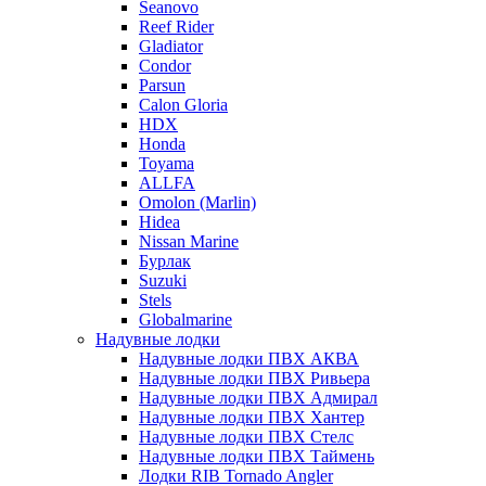
Seanovo
Reef Rider
Gladiator
Condor
Parsun
Calon Gloria
HDX
Honda
Toyama
ALLFA
Omolon (Marlin)
Hidea
Nissan Marine
Бурлак
Suzuki
Stels
Globalmarine
Надувные лодки
Надувные лодки ПВХ АКВА
Надувные лодки ПВХ Ривьера
Надувные лодки ПВХ Адмирал
Надувные лодки ПВХ Хантер
Надувные лодки ПВХ Стелс
Надувные лодки ПВХ Таймень
Лодки RIB Tornado Angler