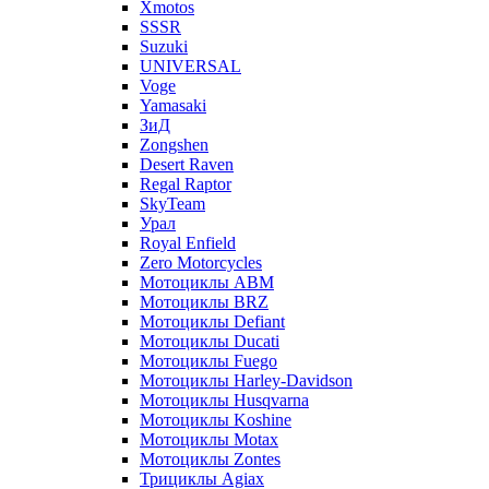
Xmotos
SSSR
Suzuki
UNIVERSAL
Voge
Yamasaki
ЗиД
Zongshen
Desert Raven
Regal Raptor
SkyTeam
Урал
Royal Enfield
Zero Motorcycles
Мотоциклы ABM
Мотоциклы BRZ
Мотоциклы Defiant
Мотоциклы Ducati
Мотоциклы Fuego
Мотоциклы Harley-Davidson
Мотоциклы Husqvarna
Мотоциклы Koshine
Мотоциклы Motax
Мотоциклы Zontes
Трициклы Agiax