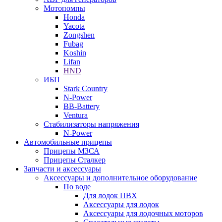
Мотопомпы
Honda
Yacota
Zongshen
Fubag
Koshin
Lifan
HND
ИБП
Stark Country
N-Power
BB-Battery
Ventura
Стабилизаторы напряжения
N-Power
Автомобильные прицепы
Прицепы МЗСА
Прицепы Сталкер
Запчасти и аксессуары
Аксессуары и дополнительное оборудование
По воде
Для лодок ПВХ
Аксессуары для лодок
Аксессуары для лодочных моторов