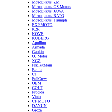
Мотоциклы ZM
Мотоциклы GS Motors
Мотоциклы JAWA
Мотоциклы RATO
Мотоциклы Triumph
EXP MOTO
K2R
KOVE
KUBERG
Apollino
Armada
Gaokin
QJ Motor
XGZ
ИжТехМаш
Benda
CJ
FullCrew
OEM
COLT
Procida
Vinto
CF MOTO
DAYUN
Groza