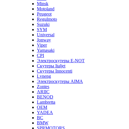
Minsk
Motoland
Peugeot
Regulmoto
Suzuki
SYM
Universal
Jonway
Viper
Yamasaki
CPI
Электроскутеры E-NOT
Скутеры Italjet
Скутеры Innocenti
Lvneng
Электроскутеры AIMA
Zontes
ARIIC
BENOD
Lambretta
OEM
YADEA
BC
BMW
SPRMOTORS