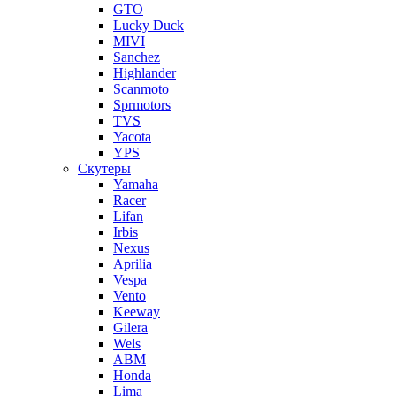
GTO
Lucky Duck
MIVI
Sanchez
Highlander
Scanmoto
Sprmotors
TVS
Yacota
YPS
Скутеры
Yamaha
Racer
Lifan
Irbis
Nexus
Aprilia
Vespa
Vento
Keeway
Gilera
Wels
ABM
Honda
Lima