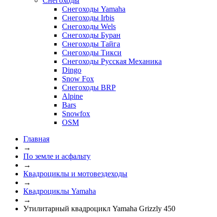
Снегоходы
Снегоходы Yamaha
Снегоходы Irbis
Снегоходы Wels
Снегоходы Буран
Снегоходы Тайга
Снегоходы Тикси
Снегоходы Русская Механика
Dingo
Snow Fox
Снегоходы BRP
Alpine
Bars
Snowfox
OSM
Главная
→
По земле и асфальту
→
Квадроциклы и мотовездеходы
→
Квадроциклы Yamaha
→
Утилитарный квадроцикл Yamaha Grizzly 450