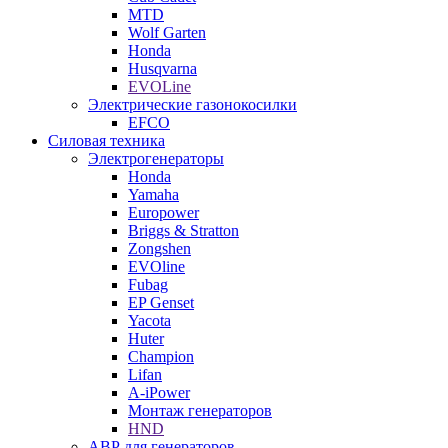
MTD
Wolf Garten
Honda
Husqvarna
EVOLine
Электрические газонокосилки
EFCO
Силовая техника
Электрогенераторы
Honda
Yamaha
Europower
Briggs & Stratton
Zongshen
EVOline
Fubag
EP Genset
Yacota
Huter
Champion
Lifan
A-iPower
Монтаж генераторов
HND
АВР для генераторов