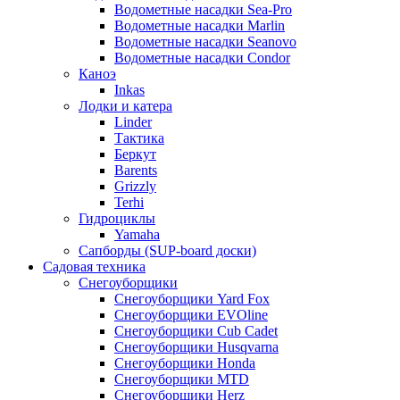
Водометные насадки Sea-Pro
Водометные насадки Marlin
Водометные насадки Seanovo
Водометные насадки Condor
Каноэ
Inkas
Лодки и катера
Linder
Тактика
Беркут
Barents
Grizzly
Terhi
Гидроциклы
Yamaha
Сапборды (SUP-board доски)
Садовая техника
Снегоуборщики
Снегоуборщики Yard Fox
Снегоуборщики EVOline
Снегоуборщики Cub Cadet
Снегоуборщики Husqvarna
Снегоуборщики Honda
Снегоуборщики MTD
Снегоуборщики Herz