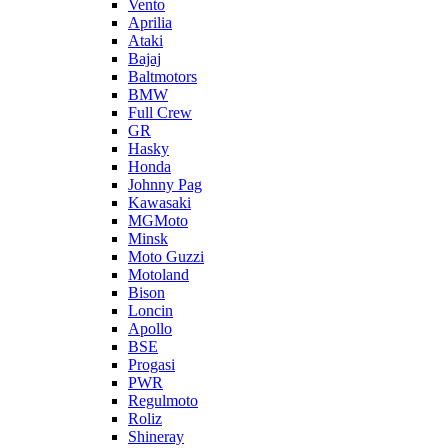
Vento
Aprilia
Ataki
Bajaj
Baltmotors
BMW
Full Crew
GR
Hasky
Honda
Johnny Pag
Kawasaki
MGMoto
Minsk
Moto Guzzi
Motoland
Bison
Loncin
Apollo
BSE
Progasi
PWR
Regulmoto
Roliz
Shineray