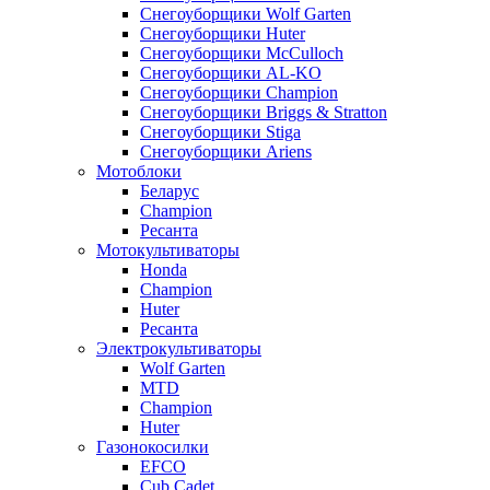
Снегоуборщики Wolf Garten
Снегоуборщики Huter
Снегоуборщики McCulloch
Снегоуборщики AL-KO
Снегоуборщики Champion
Снегоуборщики Briggs & Stratton
Снегоуборщики Stiga
Снегоуборщики Ariens
Мотоблоки
Беларус
Champion
Ресанта
Мотокультиваторы
Honda
Champion
Huter
Ресанта
Электрокультиваторы
Wolf Garten
MTD
Champion
Huter
Газонокосилки
EFCO
Cub Cadet