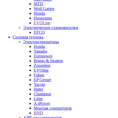
MTD
Wolf Garten
Honda
Husqvarna
EVOLine
Электрические газонокосилки
EFCO
Силовая техника
Электрогенераторы
Honda
Yamaha
Europower
Briggs & Stratton
Zongshen
EVOline
Fubag
EP Genset
Yacota
Huter
Champion
Lifan
A-iPower
Монтаж генераторов
HND
АВР для генераторов