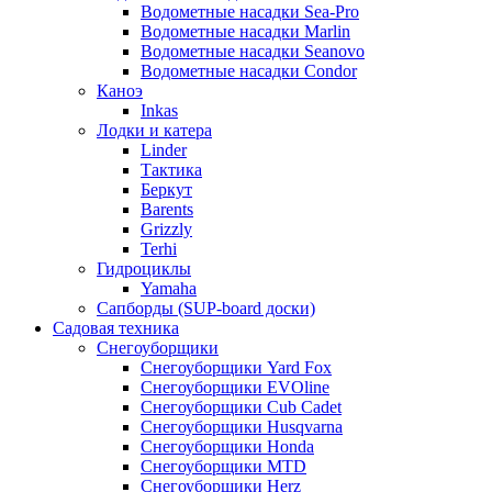
Водометные насадки Sea-Pro
Водометные насадки Marlin
Водометные насадки Seanovo
Водометные насадки Condor
Каноэ
Inkas
Лодки и катера
Linder
Тактика
Беркут
Barents
Grizzly
Terhi
Гидроциклы
Yamaha
Сапборды (SUP-board доски)
Садовая техника
Снегоуборщики
Снегоуборщики Yard Fox
Снегоуборщики EVOline
Снегоуборщики Cub Cadet
Снегоуборщики Husqvarna
Снегоуборщики Honda
Снегоуборщики MTD
Снегоуборщики Herz