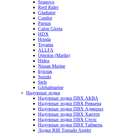
Seanovo
Reef Rider
Gladiator
Condor
Parsun
Calon Gloria
HDX
Honda
Toyama
ALLFA
Omolon (Marlin)
Hidea
Nissan Marine
Бурлак
Suzuki
Stels
Globalmarine
Надувные лодки
Надувные лодки ПВХ АКВА
Надувные лодки ПВХ Ривьера
Надувные лодки ПВХ Адмирал
Надувные лодки ПВХ Хантер
Надувные лодки ПВХ Стелс
Надувные лодки ПВХ Таймень
Лодки RIB Tornado Angler