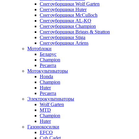
Снегоуборщики Wolf Garten
Снегоуборщики Huter
Снегоуборщики McCulloch
Снегоуборщики AL-KO
Снегоуборщики Champion
Снегоуборщики Briggs & Stratton
Снегоуборщики Stiga
Снегоуборщики Ariens
Мотоблоки
Беларус
Champion
Ресанта
Мотокультиваторы
Honda
Champion
Huter
Ресанта
Электрокультиваторы
Wolf Garten
MTD
Champion
Huter
Газонокосилки
EFCO
Cub Cadet