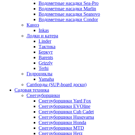
Водометные насадки Sea-Pro
Водометные насадки Marlin
Водометные насадки Seanovo
Водометные насадки Condor
Каноэ
Inkas
Лодки и катера
Linder
Тактика
Беркут
Barents
Grizzly
Terhi
Гидроциклы
Yamaha
Сапборды (SUP-board доски)
Садовая техника
Снегоуборщики
Снегоуборщики Yard Fox
Снегоуборщики EVOline
Снегоуборщики Cub Cadet
Снегоуборщики Husqvarna
Снегоуборщики Honda
Снегоуборщики MTD
Снегоуборщики Herz