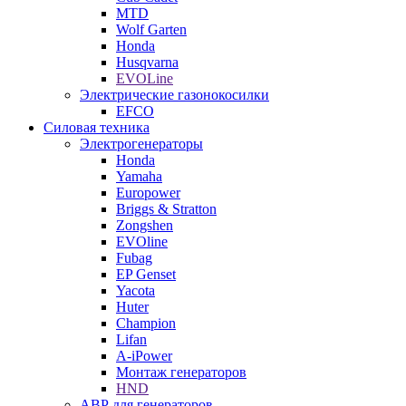
MTD
Wolf Garten
Honda
Husqvarna
EVOLine
Электрические газонокосилки
EFCO
Силовая техника
Электрогенераторы
Honda
Yamaha
Europower
Briggs & Stratton
Zongshen
EVOline
Fubag
EP Genset
Yacota
Huter
Champion
Lifan
A-iPower
Монтаж генераторов
HND
АВР для генераторов