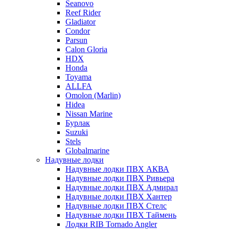
Seanovo
Reef Rider
Gladiator
Condor
Parsun
Calon Gloria
HDX
Honda
Toyama
ALLFA
Omolon (Marlin)
Hidea
Nissan Marine
Бурлак
Suzuki
Stels
Globalmarine
Надувные лодки
Надувные лодки ПВХ АКВА
Надувные лодки ПВХ Ривьера
Надувные лодки ПВХ Адмирал
Надувные лодки ПВХ Хантер
Надувные лодки ПВХ Стелс
Надувные лодки ПВХ Таймень
Лодки RIB Tornado Angler