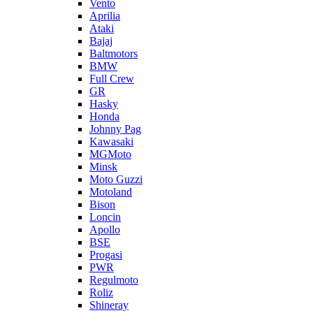
Vento
Aprilia
Ataki
Bajaj
Baltmotors
BMW
Full Crew
GR
Hasky
Honda
Johnny Pag
Kawasaki
MGMoto
Minsk
Moto Guzzi
Motoland
Bison
Loncin
Apollo
BSE
Progasi
PWR
Regulmoto
Roliz
Shineray