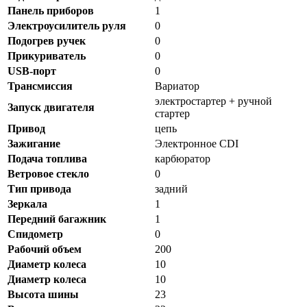
Панель приборов
1
Электроусилитель руля
0
Подогрев ручек
0
Прикуриватель
0
USB-порт
0
Трансмиссия
Вариатор
электростартер + ручной
Запуск двигателя
стартер
Привод
цепь
Зажигание
Электронное CDI
Подача топлива
карбюратор
Ветровое стекло
0
Тип привода
задний
Зеркала
1
Передний багажник
1
Спидометр
0
Рабочий объем
200
Диаметр колеса
10
Диаметр колеса
10
Высота шины
23