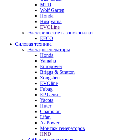
MTD
Wolf Garten
Honda
Husqvarna
EVOLine
Электрические газонокосилки
EFCO
Силовая техника
Электрогенераторы
Honda
Yamaha
Europower
Briggs & Stratton
Zongshen
EVOline
Fubag
EP Genset
Yacota
Huter
Champion
Lifan
A-iPower
Монтаж генераторов
HND
АВР для генераторов