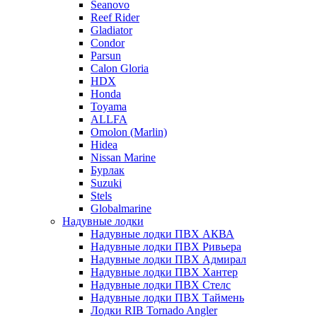
Seanovo
Reef Rider
Gladiator
Condor
Parsun
Calon Gloria
HDX
Honda
Toyama
ALLFA
Omolon (Marlin)
Hidea
Nissan Marine
Бурлак
Suzuki
Stels
Globalmarine
Надувные лодки
Надувные лодки ПВХ АКВА
Надувные лодки ПВХ Ривьера
Надувные лодки ПВХ Адмирал
Надувные лодки ПВХ Хантер
Надувные лодки ПВХ Стелс
Надувные лодки ПВХ Таймень
Лодки RIB Tornado Angler