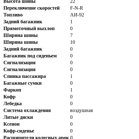
Высота шины
22
Переключение скоростей
F-N-R
Топливо
АИ-92
Задний багажник
1
Прямоточный выхлоп
0
Ширина шины
7
Ширина шины
10
Задний багажник
0
Багажник под сиденьем
0
Сигнализация
0
Сигнализация
0
Спинка пассажира
1
Багажные сумки
0
Фаркоп
1
Кофр
0
Лебедка
0
Система охлаждения
воздушная
Литые диски
0
Ксенон
0
Кофр-сиденье
0
Расширители колесных арок
0