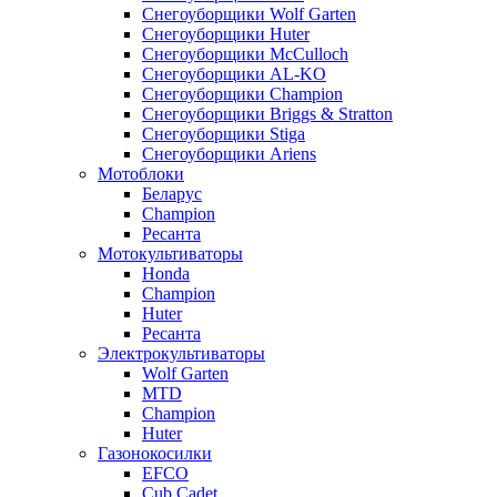
Снегоуборщики Wolf Garten
Снегоуборщики Huter
Снегоуборщики McCulloch
Снегоуборщики AL-KO
Снегоуборщики Champion
Снегоуборщики Briggs & Stratton
Снегоуборщики Stiga
Снегоуборщики Ariens
Мотоблоки
Беларус
Champion
Ресанта
Мотокультиваторы
Honda
Champion
Huter
Ресанта
Электрокультиваторы
Wolf Garten
MTD
Champion
Huter
Газонокосилки
EFCO
Cub Cadet