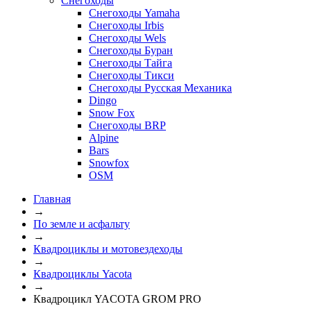
Снегоходы
Снегоходы Yamaha
Снегоходы Irbis
Снегоходы Wels
Снегоходы Буран
Снегоходы Тайга
Снегоходы Тикси
Снегоходы Русская Механика
Dingo
Snow Fox
Снегоходы BRP
Alpine
Bars
Snowfox
OSM
Главная
→
По земле и асфальту
→
Квадроциклы и мотовездеходы
→
Квадроциклы Yacota
→
Квадроцикл YACOTA GROM PRO