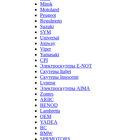
Minsk
Motoland
Peugeot
Regulmoto
Suzuki
SYM
Universal
Jonway
Viper
Yamasaki
CPI
Электроскутеры E-NOT
Скутеры Italjet
Скутеры Innocenti
Lvneng
Электроскутеры AIMA
Zontes
ARIIC
BENOD
Lambretta
OEM
YADEA
BC
BMW
SPRMOTORS