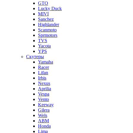
GTO
Lucky Duck
MIVI
Sanchez
Highlander
Scanmoto
Sprmotors
TVS
Yacota
YPS
Скутеры
Yamaha
Racer
Lifan
Irbis
Nexus
Aprilia
Vespa
Vento
Keeway
Gilera
Wels
ABM
Honda
Lima