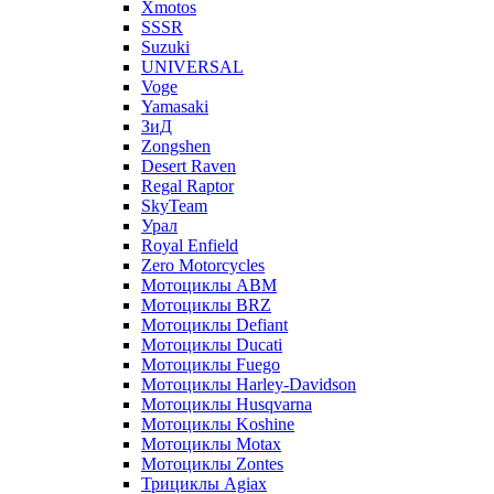
Xmotos
SSSR
Suzuki
UNIVERSAL
Voge
Yamasaki
ЗиД
Zongshen
Desert Raven
Regal Raptor
SkyTeam
Урал
Royal Enfield
Zero Motorcycles
Мотоциклы ABM
Мотоциклы BRZ
Мотоциклы Defiant
Мотоциклы Ducati
Мотоциклы Fuego
Мотоциклы Harley-Davidson
Мотоциклы Husqvarna
Мотоциклы Koshine
Мотоциклы Motax
Мотоциклы Zontes
Трициклы Agiax