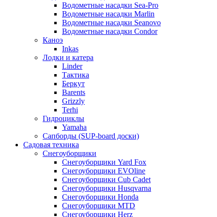
Водометные насадки Sea-Pro
Водометные насадки Marlin
Водометные насадки Seanovo
Водометные насадки Condor
Каноэ
Inkas
Лодки и катера
Linder
Тактика
Беркут
Barents
Grizzly
Terhi
Гидроциклы
Yamaha
Сапборды (SUP-board доски)
Садовая техника
Снегоуборщики
Снегоуборщики Yard Fox
Снегоуборщики EVOline
Снегоуборщики Cub Cadet
Снегоуборщики Husqvarna
Снегоуборщики Honda
Снегоуборщики MTD
Снегоуборщики Herz