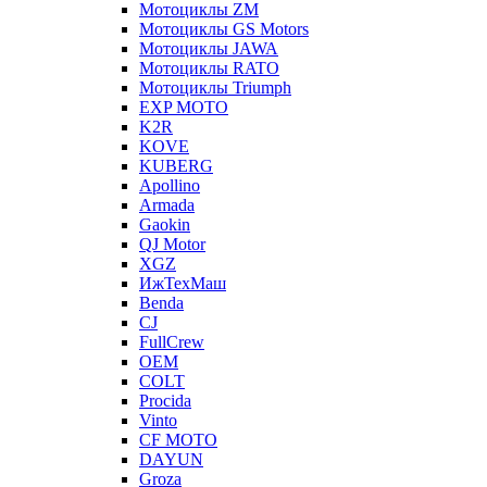
Мотоциклы ZM
Мотоциклы GS Motors
Мотоциклы JAWA
Мотоциклы RATO
Мотоциклы Triumph
EXP MOTO
K2R
KOVE
KUBERG
Apollino
Armada
Gaokin
QJ Motor
XGZ
ИжТехМаш
Benda
CJ
FullCrew
OEM
COLT
Procida
Vinto
CF MOTO
DAYUN
Groza