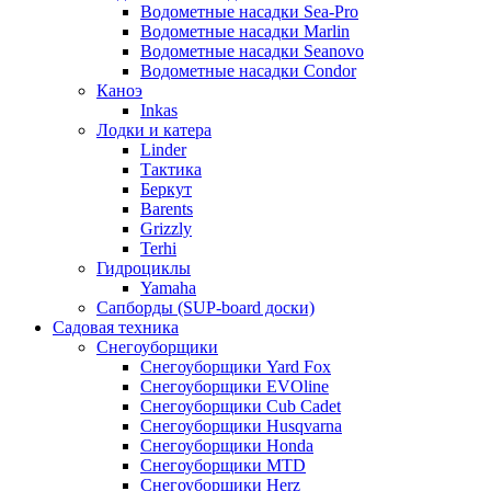
Водометные насадки Sea-Pro
Водометные насадки Marlin
Водометные насадки Seanovo
Водометные насадки Condor
Каноэ
Inkas
Лодки и катера
Linder
Тактика
Беркут
Barents
Grizzly
Terhi
Гидроциклы
Yamaha
Сапборды (SUP-board доски)
Садовая техника
Снегоуборщики
Снегоуборщики Yard Fox
Снегоуборщики EVOline
Снегоуборщики Cub Cadet
Снегоуборщики Husqvarna
Снегоуборщики Honda
Снегоуборщики MTD
Снегоуборщики Herz