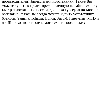
производителей! Запчасти для мототехники. Также Вы
можете купить в кредит представленную на сайте технику!
Быстрая доставка по России, доставка курьером по Москве –
бесплатно!
У нас Вы всегда можете купить мототехнику
брендов: Yamaha, Tohatsu, Honda, Suzuki, Husqvarna, MTD и
др. Широко представлена мототехника российских
производителей, а также китайские бренды: Nexus, HDX, Sea-
Pro и др.
Телефоны:
+7(495)966-18-10
Электронная почта:
9894894@gmail.com
.
Шоурум, склад, офис:
125412
,
Москва
,
ТЦ Декстер, МКАД,
78-й километр, 14, корп. 1, 2-й этаж (м. Ховрино)
.
Магазин, склад:
117587
,
Москва
,
ул. Кировоградская, 11 Б (м.
Южная)
.
Наша
Политика конфиденциальности
Moto-Market.Ru обрабатывает сookies с целью персонализации
сервисов и для удобства пользования сайтом. Вы можете
запретить обработку сookies в настройках браузера.
Пожалуйста, ознакомьтесь с
политикой в отношении файлов