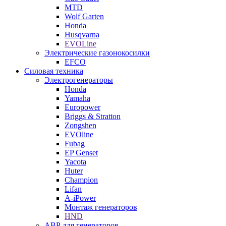
MTD
Wolf Garten
Honda
Husqvarna
EVOLine
Электрические газонокосилки
EFCO
Силовая техника
Электрогенераторы
Honda
Yamaha
Europower
Briggs & Stratton
Zongshen
EVOline
Fubag
EP Genset
Yacota
Huter
Champion
Lifan
A-iPower
Монтаж генераторов
HND
АВР для генераторов