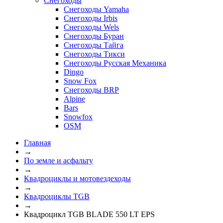
Снегоходы
Снегоходы Yamaha
Снегоходы Irbis
Снегоходы Wels
Снегоходы Буран
Снегоходы Тайга
Снегоходы Тикси
Снегоходы Русская Механика
Dingo
Snow Fox
Снегоходы BRP
Alpine
Bars
Snowfox
OSM
Главная
→
По земле и асфальту
→
Квадроциклы и мотовездеходы
→
Квадроциклы TGB
→
Квадроцикл TGB BLADE 550 LT EPS