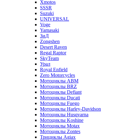
Xmotos
SSSR
Suzuki
UNIVERSAL
Voge
Yamasaki
ЗиД
Zongshen
Desert Raven
Regal Raptor
SkyTeam
Урал
Royal Enfield
Zero Motorcycles
Мотоциклы ABM
Мотоциклы BRZ
Мотоциклы Defiant
Мотоциклы Ducati
Мотоциклы Fuego
Мотоциклы Harley-Davidson
Мотоциклы Husqvarna
Мотоциклы Koshine
Мотоциклы Motax
Мотоциклы Zontes
Трициклы Agiax