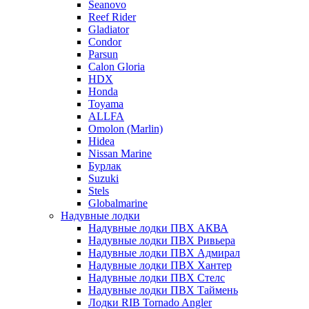
Seanovo
Reef Rider
Gladiator
Condor
Parsun
Calon Gloria
HDX
Honda
Toyama
ALLFA
Omolon (Marlin)
Hidea
Nissan Marine
Бурлак
Suzuki
Stels
Globalmarine
Надувные лодки
Надувные лодки ПВХ АКВА
Надувные лодки ПВХ Ривьера
Надувные лодки ПВХ Адмирал
Надувные лодки ПВХ Хантер
Надувные лодки ПВХ Стелс
Надувные лодки ПВХ Таймень
Лодки RIB Tornado Angler