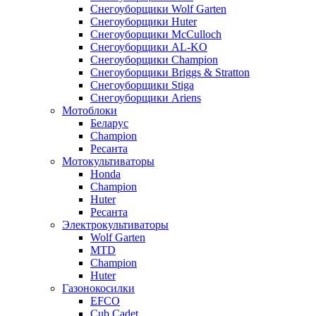
Снегоуборщики Wolf Garten
Снегоуборщики Huter
Снегоуборщики McCulloch
Снегоуборщики AL-KO
Снегоуборщики Champion
Снегоуборщики Briggs & Stratton
Снегоуборщики Stiga
Снегоуборщики Ariens
Мотоблоки
Беларус
Champion
Ресанта
Мотокультиваторы
Honda
Champion
Huter
Ресанта
Электрокультиваторы
Wolf Garten
MTD
Champion
Huter
Газонокосилки
EFCO
Cub Cadet