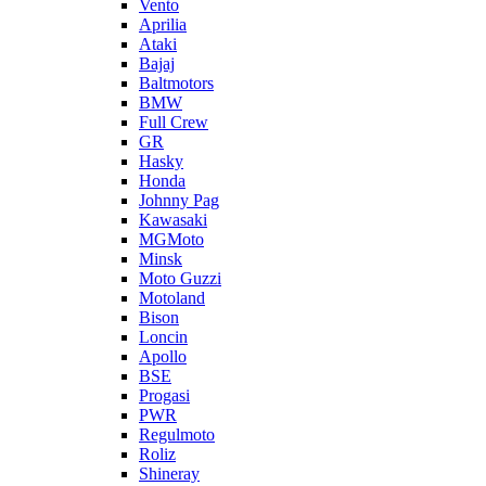
Vento
Aprilia
Ataki
Bajaj
Baltmotors
BMW
Full Crew
GR
Hasky
Honda
Johnny Pag
Kawasaki
MGMoto
Minsk
Moto Guzzi
Motoland
Bison
Loncin
Apollo
BSE
Progasi
PWR
Regulmoto
Roliz
Shineray