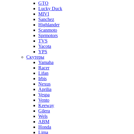
GTO
Lucky Duck
MIVI
Sanchez
Highlander
Scanmoto
Sprmotors
TVS
Yacota
YPS
Скутеры
Yamaha
Racer
Lifan
Irbis
Nexus
Aprilia
Vespa
Vento
Keeway
Gilera
Wels
ABM
Honda
Lima