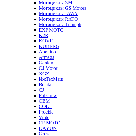
Мотоциклы ZM
Мотоциклы GS Motors
Мотоциклы JAWA
Мотоциклы RATO
Мотоциклы Triumph
EXP MOTO
K2R
KOVE
KUBERG
Apollino
Armada
Gaokin
QJ Motor
XGZ
ИжТехМаш
Benda
CJ
FullCrew
OEM
COLT
Procida
Vinto
CF MOTO
DAYUN
Groza