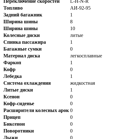
Переключение скоростей
L-H-N-R
Топливо
АИ-92-95
Задний багажник
1
Ширина шины
8
Ширина шины
10
Колесные диски
литые
Спинка пассажира
1
Багажные сумки
0
Материал диска
легкосплавные
Фаркоп
1
Кофр
0
Лебедка
1
Система охлаждения
жидкостная
Литые диски
1
Ксенон
0
Кофр-сиденье
0
Расширители колесных арок
0
Прицеп
0
Биксенон
0
Поворотники
0
Лыжи
0