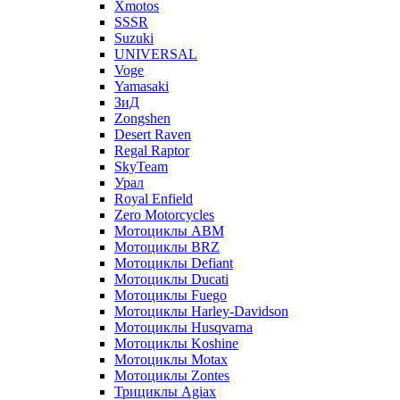
Xmotos
SSSR
Suzuki
UNIVERSAL
Voge
Yamasaki
ЗиД
Zongshen
Desert Raven
Regal Raptor
SkyTeam
Урал
Royal Enfield
Zero Motorcycles
Мотоциклы ABM
Мотоциклы BRZ
Мотоциклы Defiant
Мотоциклы Ducati
Мотоциклы Fuego
Мотоциклы Harley-Davidson
Мотоциклы Husqvarna
Мотоциклы Koshine
Мотоциклы Motax
Мотоциклы Zontes
Трициклы Agiax