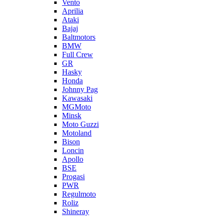
Vento
Aprilia
Ataki
Bajaj
Baltmotors
BMW
Full Crew
GR
Hasky
Honda
Johnny Pag
Kawasaki
MGMoto
Minsk
Moto Guzzi
Motoland
Bison
Loncin
Apollo
BSE
Progasi
PWR
Regulmoto
Roliz
Shineray