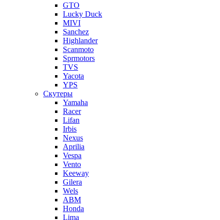
GTO
Lucky Duck
MIVI
Sanchez
Highlander
Scanmoto
Sprmotors
TVS
Yacota
YPS
Скутеры
Yamaha
Racer
Lifan
Irbis
Nexus
Aprilia
Vespa
Vento
Keeway
Gilera
Wels
ABM
Honda
Lima