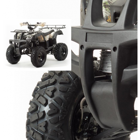
Класс:
утилитарные
Мощность двигателя (л.с.):
Тип охлаждения:
Воздушный
Тип трансмиссии:
Механическая
Тип стартера:
электрический
Масса (кг):
Добавить к сравнению
180 540
В корзину
Купить в один клик