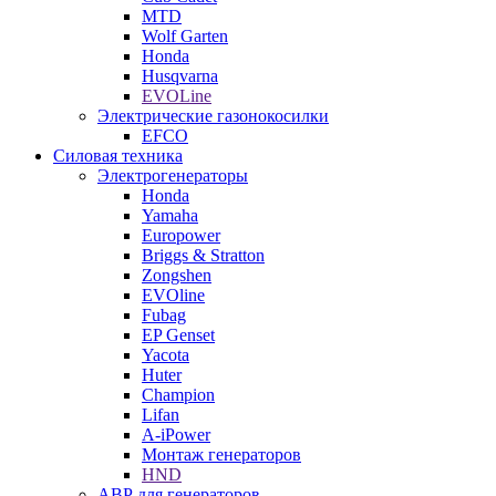
MTD
Wolf Garten
Honda
Husqvarna
EVOLine
Электрические газонокосилки
EFCO
Силовая техника
Электрогенераторы
Honda
Yamaha
Europower
Briggs & Stratton
Zongshen
EVOline
Fubag
EP Genset
Yacota
Huter
Champion
Lifan
A-iPower
Монтаж генераторов
HND
АВР для генераторов