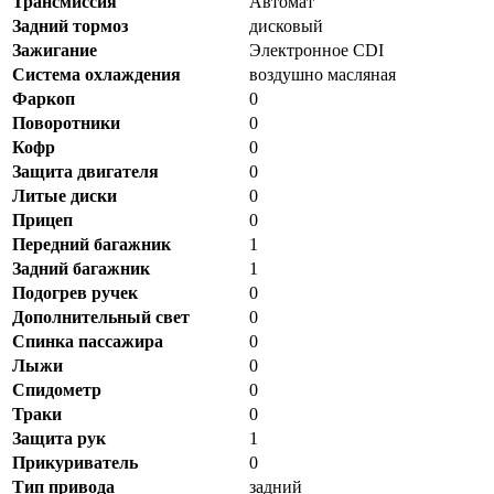
Трансмиссия
Автомат
Задний тормоз
дисковый
Зажигание
Электронное CDI
Система охлаждения
воздушно масляная
Фаркоп
0
Поворотники
0
Кофр
0
Защита двигателя
0
Литые диски
0
Прицеп
0
Передний багажник
1
Задний багажник
1
Подогрев ручек
0
Дополнительный свет
0
Спинка пассажира
0
Лыжи
0
Спидометр
0
Траки
0
Защита рук
1
Прикуриватель
0
Тип привода
задний