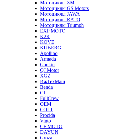
Мотоциклы ZM
Мотоциклы GS Motors
Мотоциклы JAWA
Мотоциклы RATO
Мотоциклы Triumph
EXP MOTO
K2R
KOVE
KUBERG
Apollino
Armada
Gaokin
QJ Motor
XGZ
ИжТехМаш
Benda
CJ
FullCrew
OEM
COLT
Procida
Vinto
CF MOTO
DAYUN
Groza