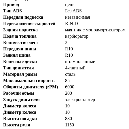
Привод
цепь
Тип ABS
Без ABS
Передняя подвеска
независимая
Переключение скоростей
R-N-D
Задняя подвеска
маятник с моноамортизатором
Подача топлива
карбюратор
Количество мест
2
Передняя шина
R10
Задняя шина
R10
Колесные диски
штампованные
Тип двигателя
4-тактный
Материал рамы
сталь
Максимальная скорость
85
Обороты двигателя (rPM)
6000
Рабочий объем
200
Запуск двигателя
электростартер
Диаметр колеса
10
Диаметр колеса
10
Высота посадки
880
Высота руля
1150