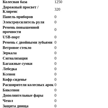
Колесная база
1250
Дорожный просвет /
320
Клиренс
Панель приборов
0
Электроусилитель руля
0
Ремень повышенной
0
прочности
USB-порт
0
Ремень с двойными зубьями
0
Ветровое стекло
0
Зеркала
0
Сигнализация
0
Багажные сумки
0
Лебедка
0
Ксенон
0
Кофр-сиденье
0
Расширители колесных арок
0
Биксенон
0
Дополнительные фары
0
Чехол
0
Защита днища
0