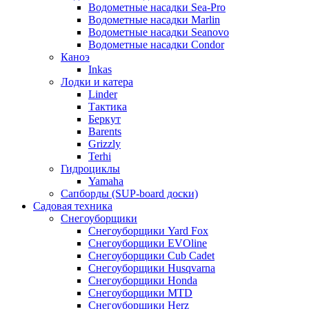
Водометные насадки Sea-Pro
Водометные насадки Marlin
Водометные насадки Seanovo
Водометные насадки Condor
Каноэ
Inkas
Лодки и катера
Linder
Тактика
Беркут
Barents
Grizzly
Terhi
Гидроциклы
Yamaha
Сапборды (SUP-board доски)
Садовая техника
Снегоуборщики
Снегоуборщики Yard Fox
Снегоуборщики EVOline
Снегоуборщики Cub Cadet
Снегоуборщики Husqvarna
Снегоуборщики Honda
Снегоуборщики MTD
Снегоуборщики Herz