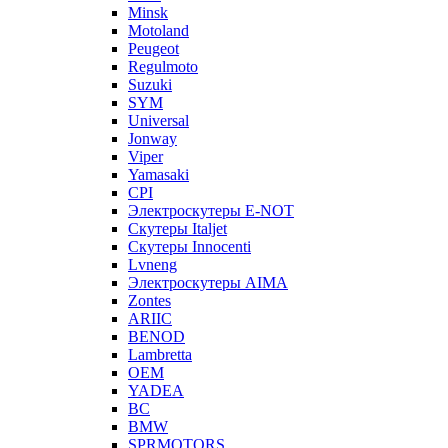
Minsk
Motoland
Peugeot
Regulmoto
Suzuki
SYM
Universal
Jonway
Viper
Yamasaki
CPI
Электроскутеры E-NOT
Скутеры Italjet
Скутеры Innocenti
Lvneng
Электроскутеры AIMA
Zontes
ARIIC
BENOD
Lambretta
OEM
YADEA
BC
BMW
SPRMOTORS