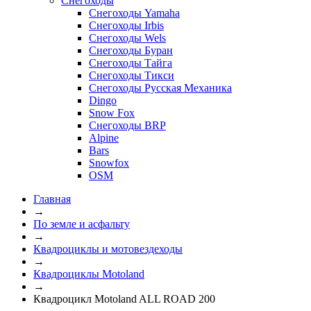
Снегоходы
Снегоходы Yamaha
Снегоходы Irbis
Снегоходы Wels
Снегоходы Буран
Снегоходы Тайга
Снегоходы Тикси
Снегоходы Русская Механика
Dingo
Snow Fox
Снегоходы BRP
Alpine
Bars
Snowfox
OSM
Главная
→
По земле и асфальту
→
Квадроциклы и мотовездеходы
→
Квадроциклы Motoland
→
Квадроцикл Motoland ALL ROAD 200