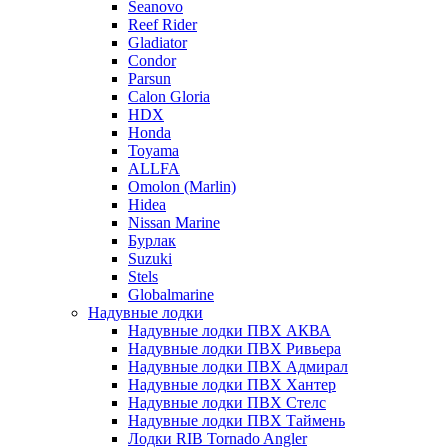
Seanovo
Reef Rider
Gladiator
Condor
Parsun
Calon Gloria
HDX
Honda
Toyama
ALLFA
Omolon (Marlin)
Hidea
Nissan Marine
Бурлак
Suzuki
Stels
Globalmarine
Надувные лодки
Надувные лодки ПВХ АКВА
Надувные лодки ПВХ Ривьера
Надувные лодки ПВХ Адмирал
Надувные лодки ПВХ Хантер
Надувные лодки ПВХ Стелс
Надувные лодки ПВХ Таймень
Лодки RIB Tornado Angler