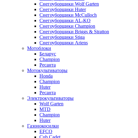
Снегоуборщики Wolf Garten
Снегоуборщики Huter
Снегоуборщики McCulloch
Снегоуборщики AL-KO
Снегоуборщики Champion
Снегоуборщики Briggs & Stratton
Снегоуборщики Stiga
Снегоуборщики Ariens
Мотоблоки
Беларус
Champion
Ресанта
Мотокультиваторы
Honda
Champion
Huter
Ресанта
Электрокультиваторы
Wolf Garten
MTD
Champion
Huter
Газонокосилки
EFCO
Cub Cadet