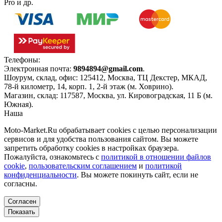
Pro и др.
Телефоны:
+7(495)966-18-10
Электронная почта:
9894894@gmail.com
.
Шоурум, склад, офис:
125412
,
Москва
,
ТЦ Декстер, МКАД,
78-й километр, 14, корп. 1, 2-й этаж (м. Ховрино)
.
Магазин, склад:
117587
,
Москва
,
ул. Кировоградская, 11 Б (м.
Южная)
.
Наша
Политика конфиденциальности
Moto-Market.Ru обрабатывает сookies с целью персонализации
сервисов и для удобства пользования сайтом. Вы можете
запретить обработку сookies в настройках браузера.
Пожалуйста, ознакомьтесь с
политикой в отношении файлов
cookie
,
пользовательским соглашением
и
политикой
конфиденциальности
. Вы можете покинуть сайт, если не
согласны.
Согласен
Показать