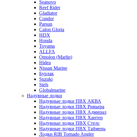
Seanovo
Reef Rider
Gladiator
Condor
Parsun
Calon Gloria
HDX
Honda
Toyama
ALLFA
Omolon (Marlin)
Hidea
Nissan Marine
Бурлак
Suzuki
Stels
Globalmarine
Надувные лодки
Надувные лодки ПВХ АКВА
Надувные лодки ПВХ Ривьера
Надувные лодки ПВХ Адмирал
Надувные лодки ПВХ Хантер
Надувные лодки ПВХ Стелс
Надувные лодки ПВХ Таймень
Лодки RIB Tornado Angler