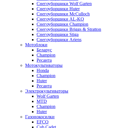
Снегоуборщики Wolf Garten
Снегоуборщики Huter
Снегоуборщики McCulloch
Снегоуборщики AL-KO
Снегоуборщики Champion
Снегоуборщики Briggs & Stratton
Снегоуборщики Stiga
Снегоуборщики Ariens
Мотоблоки
Беларус
Champion
Ресанта
Мотокультиваторы
Honda
Champion
Huter
Ресанта
Электрокультиваторы
Wolf Garten
MTD
Champion
Huter
Газонокосилки
EFCO
Cub Cadet