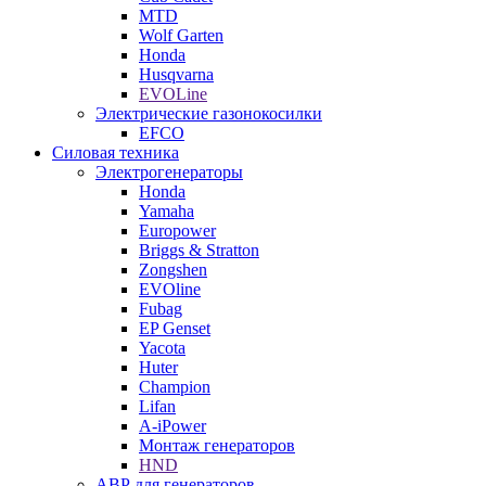
MTD
Wolf Garten
Honda
Husqvarna
EVOLine
Электрические газонокосилки
EFCO
Силовая техника
Электрогенераторы
Honda
Yamaha
Europower
Briggs & Stratton
Zongshen
EVOline
Fubag
EP Genset
Yacota
Huter
Champion
Lifan
A-iPower
Монтаж генераторов
HND
АВР для генераторов