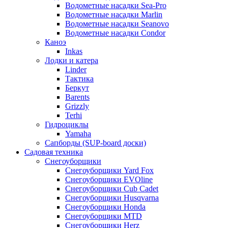
Водометные насадки Sea-Pro
Водометные насадки Marlin
Водометные насадки Seanovo
Водометные насадки Condor
Каноэ
Inkas
Лодки и катера
Linder
Тактика
Беркут
Barents
Grizzly
Terhi
Гидроциклы
Yamaha
Сапборды (SUP-board доски)
Садовая техника
Снегоуборщики
Снегоуборщики Yard Fox
Снегоуборщики EVOline
Снегоуборщики Cub Cadet
Снегоуборщики Husqvarna
Снегоуборщики Honda
Снегоуборщики MTD
Снегоуборщики Herz