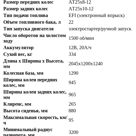
Размер передних колес
АТ25х8-12
Размер задних колес
АТ25х10-12
Тип подачи топлива
EFI (электронный впрыск)
Объем топливного бака, л
22
Тип запуска двигателя
электростартер/ручной запуск
Число оборотов на холостом
1500 об/мин
ходу
Аккумулятор
12В, 20А/ч
Сухой вес, кг
334
Длина х Ширина х Высота,
2045х1200х1240
мм
Колесная база, мм
1290
Ширина колеи передних
945
колес, мм
Ширина колеи задних колес,
965
мм
Клиренс, мм
265
Высота сиденья, мм
880
Максимальная скорость, км/
95
ч
Минимальный радиус
3200
разворота, мм