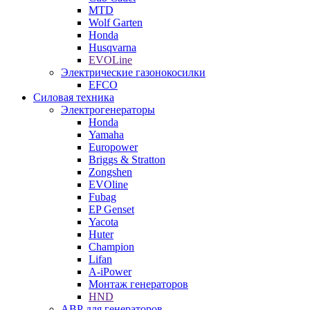
MTD
Wolf Garten
Honda
Husqvarna
EVOLine
Электрические газонокосилки
EFCO
Силовая техника
Электрогенераторы
Honda
Yamaha
Europower
Briggs & Stratton
Zongshen
EVOline
Fubag
EP Genset
Yacota
Huter
Champion
Lifan
A-iPower
Монтаж генераторов
HND
АВР для генераторов