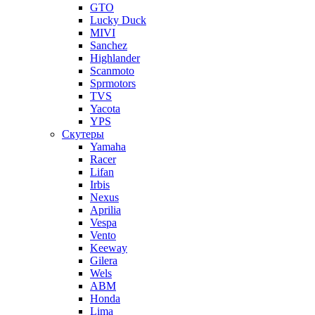
GTO
Lucky Duck
MIVI
Sanchez
Highlander
Scanmoto
Sprmotors
TVS
Yacota
YPS
Скутеры
Yamaha
Racer
Lifan
Irbis
Nexus
Aprilia
Vespa
Vento
Keeway
Gilera
Wels
ABM
Honda
Lima