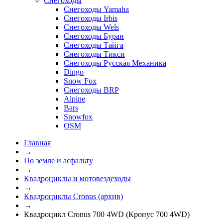
Снегоходы
Снегоходы Yamaha
Снегоходы Irbis
Снегоходы Wels
Снегоходы Буран
Снегоходы Тайга
Снегоходы Тикси
Снегоходы Русская Механика
Dingo
Snow Fox
Снегоходы BRP
Alpine
Bars
Snowfox
OSM
Главная
→
По земле и асфальту
→
Квадроциклы и мотовездеходы
→
Квадроциклы Cronus (архив)
→
Квадроцикл Cronus 700 4WD (Кронус 700 4WD)