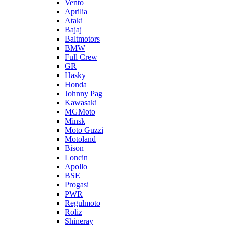
Vento
Aprilia
Ataki
Bajaj
Baltmotors
BMW
Full Crew
GR
Hasky
Honda
Johnny Pag
Kawasaki
MGMoto
Minsk
Moto Guzzi
Motoland
Bison
Loncin
Apollo
BSE
Progasi
PWR
Regulmoto
Roliz
Shineray