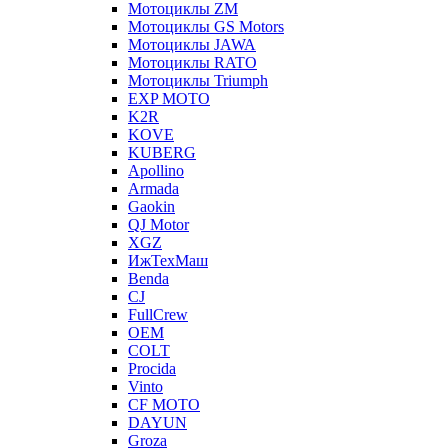
Мотоциклы ZM
Мотоциклы GS Motors
Мотоциклы JAWA
Мотоциклы RATO
Мотоциклы Triumph
EXP MOTO
K2R
KOVE
KUBERG
Apollino
Armada
Gaokin
QJ Motor
XGZ
ИжТехМаш
Benda
CJ
FullCrew
OEM
COLT
Procida
Vinto
CF MOTO
DAYUN
Groza