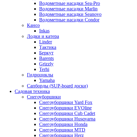
Водометные насадки Sea-Pro
Водометные насадки Marlin
Водометные насадки Seanovo
Водометные насадки Condor
Каноэ
Inkas
Лодки и катера
Linder
Тактика
Беркут
Barents
Grizzly
Terhi
Гидроциклы
Yamaha
Сапборды (SUP-board доски)
Садовая техника
Снегоуборщики
Снегоуборщики Yard Fox
Снегоуборщики EVOline
Снегоуборщики Cub Cadet
Снегоуборщики Husqvarna
Снегоуборщики Honda
Снегоуборщики MTD
Снегоуборщики Herz