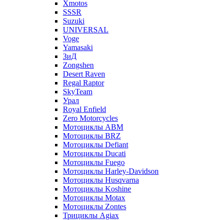
Xmotos
SSSR
Suzuki
UNIVERSAL
Voge
Yamasaki
ЗиД
Zongshen
Desert Raven
Regal Raptor
SkyTeam
Урал
Royal Enfield
Zero Motorcycles
Мотоциклы ABM
Мотоциклы BRZ
Мотоциклы Defiant
Мотоциклы Ducati
Мотоциклы Fuego
Мотоциклы Harley-Davidson
Мотоциклы Husqvarna
Мотоциклы Koshine
Мотоциклы Motax
Мотоциклы Zontes
Трициклы Agiax