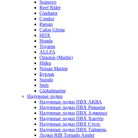
Seanovo
Reef Rider
Gladiator
Condor
Parsun
Calon Gloria
HDX
Honda
Toyama
ALLFA
Omolon (Marlin)
Hidea
Nissan Marine
Бурлак
Suzuki
Stels
Globalmarine
Надувные лодки
Надувные лодки ПВХ АКВА
Надувные лодки ПВХ Ривьера
Надувные лодки ПВХ Адмирал
Надувные лодки ПВХ Хантер
Надувные лодки ПВХ Стелс
Надувные лодки ПВХ Таймень
Лодки RIB Tornado Angler