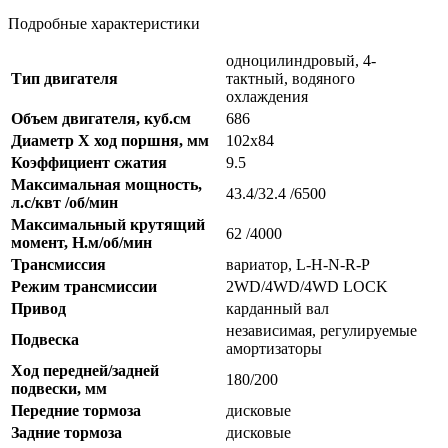
Подробные характеристики
одноцилиндровый, 4-
Тип двигателя
тактный, водяного
охлаждения
Объем двигателя, куб.см
686
Диаметр Х ход поршня, мм
102х84
Коэффициент сжатия
9.5
Максимальная мощность,
43.4/32.4 /6500
л.с/квт /об/мин
Максимальный крутящий
62 /4000
момент, Н.м/об/мин
Трансмиссия
вариатор, L-H-N-R-P
Режим трансмиссии
2WD/4WD/4WD LOCK
Привод
карданный вал
независимая, регулируемые
Подвеска
амортизаторы
Ход передней/задней
180/200
подвески, мм
Передние тормоза
дисковые
Задние тормоза
дисковые