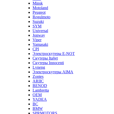
Minsk
Motoland
Peugeot
Regulmoto
Suzuki
SYM
Universal
Jonway
Viper
Yamasaki
CPI
Электроскутеры E-NOT
Скутеры Italjet
Скутеры Innocenti
Lvneng
Электроскутеры AIMA
Zontes
ARIIC
BENOD
Lambretta
OEM
YADEA
BC
BMW
SPRMOTORS