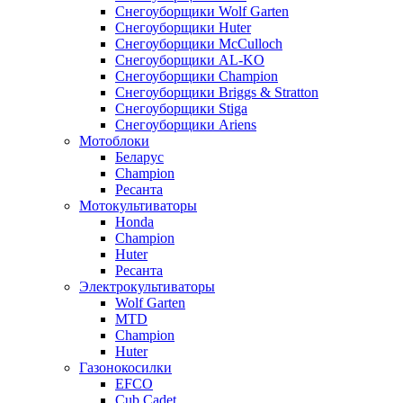
Снегоуборщики Wolf Garten
Снегоуборщики Huter
Снегоуборщики McCulloch
Снегоуборщики AL-KO
Снегоуборщики Champion
Снегоуборщики Briggs & Stratton
Снегоуборщики Stiga
Снегоуборщики Ariens
Мотоблоки
Беларус
Champion
Ресанта
Мотокультиваторы
Honda
Champion
Huter
Ресанта
Электрокультиваторы
Wolf Garten
MTD
Champion
Huter
Газонокосилки
EFCO
Cub Cadet