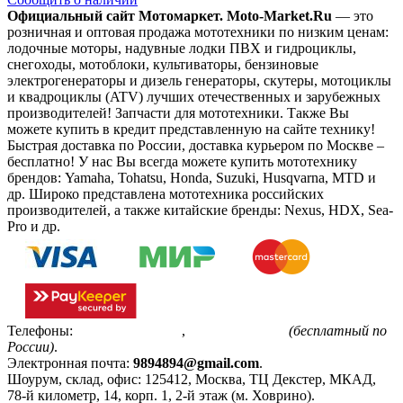
Официальный сайт Мотомаркет.
Moto-Market.Ru
— это
розничная и оптовая продажа мототехники по низким ценам:
лодочные моторы, надувные лодки ПВХ и гидроциклы,
снегоходы, мотоблоки, культиваторы, бензиновые
электрогенераторы и дизель генераторы, скутеры, мотоциклы
и квадроциклы (ATV) лучших отечественных и зарубежных
производителей! Запчасти для мототехники. Также Вы
можете купить в кредит представленную на сайте технику!
Быстрая доставка по России, доставка курьером по Москве –
бесплатно!
У нас Вы всегда можете купить мототехнику
брендов: Yamaha, Tohatsu, Honda, Suzuki, Husqvarna, MTD и
др. Широко представлена мототехника российских
производителей, а также китайские бренды: Nexus, HDX, Sea-
Pro и др.
Телефоны:
+7(495)799-85-55
,
8(800)511-48-94
(бесплатный по
России)
.
Электронная почта:
9894894@gmail.com
.
Шоурум, склад, офис:
125412
,
Москва
,
ТЦ Декстер, МКАД,
78-й километр, 14, корп. 1, 2-й этаж (м. Ховрино)
.