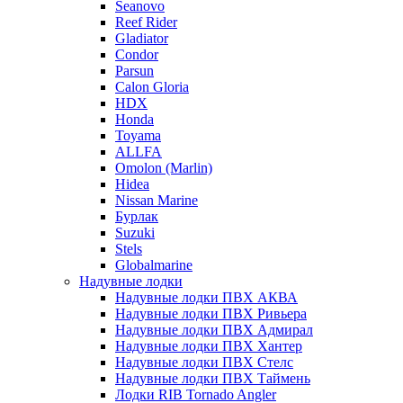
Seanovo
Reef Rider
Gladiator
Condor
Parsun
Calon Gloria
HDX
Honda
Toyama
ALLFA
Omolon (Marlin)
Hidea
Nissan Marine
Бурлак
Suzuki
Stels
Globalmarine
Надувные лодки
Надувные лодки ПВХ АКВА
Надувные лодки ПВХ Ривьера
Надувные лодки ПВХ Адмирал
Надувные лодки ПВХ Хантер
Надувные лодки ПВХ Стелс
Надувные лодки ПВХ Таймень
Лодки RIB Tornado Angler