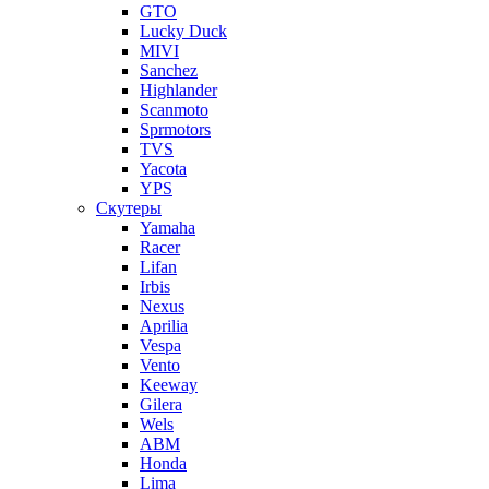
GTO
Lucky Duck
MIVI
Sanchez
Highlander
Scanmoto
Sprmotors
TVS
Yacota
YPS
Скутеры
Yamaha
Racer
Lifan
Irbis
Nexus
Aprilia
Vespa
Vento
Keeway
Gilera
Wels
ABM
Honda
Lima