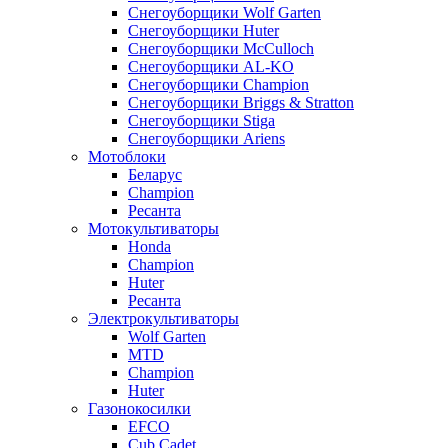
Снегоуборщики Wolf Garten
Снегоуборщики Huter
Снегоуборщики McCulloch
Снегоуборщики AL-KO
Снегоуборщики Champion
Снегоуборщики Briggs & Stratton
Снегоуборщики Stiga
Снегоуборщики Ariens
Мотоблоки
Беларус
Champion
Ресанта
Мотокультиваторы
Honda
Champion
Huter
Ресанта
Электрокультиваторы
Wolf Garten
MTD
Champion
Huter
Газонокосилки
EFCO
Cub Cadet