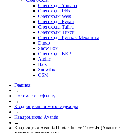
Снегоходы
Снегоходы Yamaha
Снегоходы Irbis
Снегоходы Wels
Снегоходы Буран
Снегоходы Тайга
Снегоходы Тикси
Снегоходы Русская Механика
Dingo
Snow Fox
Снегоходы BRP
Alpine
Bars
Snowfox
OSM
Главная
→
По земле и асфальту
→
Квадроциклы и мотовездеходы
→
Квадроциклы Avantis
→
Квадроцикл Avantis Hunter Junior 110сс 4т (Авантис