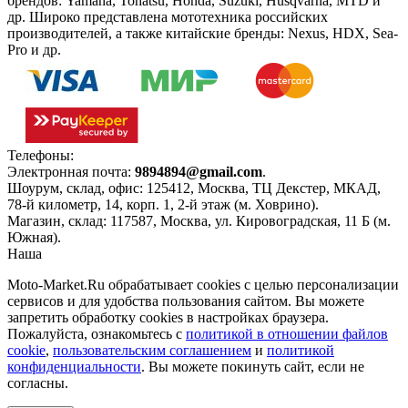
брендов: Yamaha, Tohatsu, Honda, Suzuki, Husqvarna, MTD и
др. Широко представлена мототехника российских
производителей, а также китайские бренды: Nexus, HDX, Sea-
Pro и др.
Телефоны:
+7(495)966-18-10
Электронная почта:
9894894@gmail.com
.
Шоурум, склад, офис:
125412
,
Москва
,
ТЦ Декстер, МКАД,
78-й километр, 14, корп. 1, 2-й этаж (м. Ховрино)
.
Магазин, склад:
117587
,
Москва
,
ул. Кировоградская, 11 Б (м.
Южная)
.
Наша
Политика конфиденциальности
Moto-Market.Ru обрабатывает сookies с целью персонализации
сервисов и для удобства пользования сайтом. Вы можете
запретить обработку сookies в настройках браузера.
Пожалуйста, ознакомьтесь с
политикой в отношении файлов
cookie
,
пользовательским соглашением
и
политикой
конфиденциальности
. Вы можете покинуть сайт, если не
согласны.