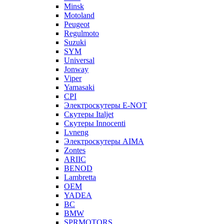
Minsk
Motoland
Peugeot
Regulmoto
Suzuki
SYM
Universal
Jonway
Viper
Yamasaki
CPI
Электроскутеры E-NOT
Скутеры Italjet
Скутеры Innocenti
Lvneng
Электроскутеры AIMA
Zontes
ARIIC
BENOD
Lambretta
OEM
YADEA
BC
BMW
SPRMOTORS