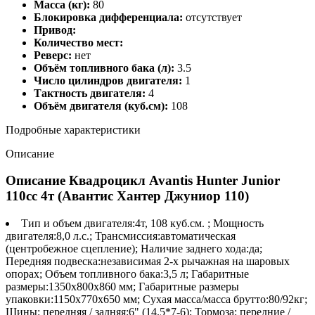
Масса (кг):
80
Блокировка дифференциала:
отсутствует
Привод:
Количество мест:
Реверс:
нет
Объём топливного бака (л):
3.5
Число цилиндров двигателя:
1
Тактность двигателя:
4
Объём двигателя (куб.см):
108
Подробные характеристики
Описание
Описание Квадроцикл Avantis Hunter Junior
110сс 4т (Авантис Хантер Джуниор 110)
Тип и объем двигателя:4т, 108 куб.см. ; Мощность
двигателя:8,0 л.с.; Трансмиссия:автоматическая
(центробежное сцепление); Наличие заднего хода:да;
Передняя подвеска:независимая 2-х рычажная на шаровых
опорах; Объем топливного бака:3,5 л; Габаритные
размеры:1350х800х860 мм; Габаритные размеры
упаковки:1150х770х650 мм; Сухая масса/масса брутто:80/92кг;
Шины: передняя / задняя:6" (14.5*7-6); Тормоза: передние /