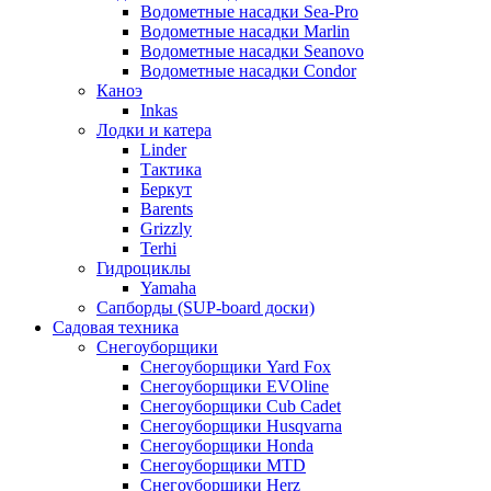
Водометные насадки Sea-Pro
Водометные насадки Marlin
Водометные насадки Seanovo
Водометные насадки Condor
Каноэ
Inkas
Лодки и катера
Linder
Тактика
Беркут
Barents
Grizzly
Terhi
Гидроциклы
Yamaha
Сапборды (SUP-board доски)
Садовая техника
Снегоуборщики
Снегоуборщики Yard Fox
Снегоуборщики EVOline
Снегоуборщики Cub Cadet
Снегоуборщики Husqvarna
Снегоуборщики Honda
Снегоуборщики MTD
Снегоуборщики Herz