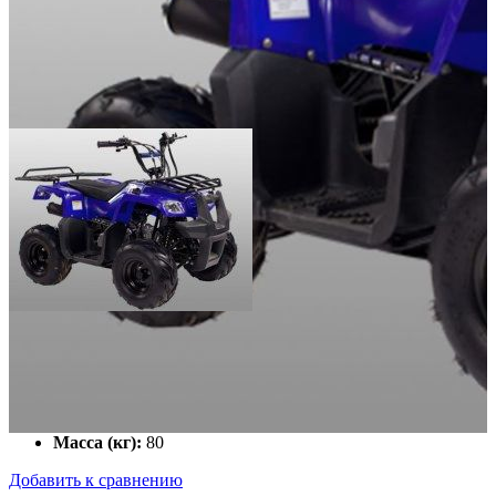
Класс:
Мощность двигателя (л.с.):
8
Тип охлаждения:
Воздушный
Тип трансмиссии:
Автомат
Тип стартера:
электрический
Масса (кг):
80
Добавить к сравнению