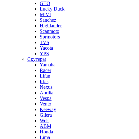
GTO
Lucky Duck
MIVI
Sanchez
Highlander
Scanmoto
Sprmotors
TVS
Yacota
YPS
Скутеры
Yamaha
Racer
Lifan
Irbis
Nexus
Aprilia
Vespa
Vento
Keeway
Gilera
Wels
ABM
Honda
Lima