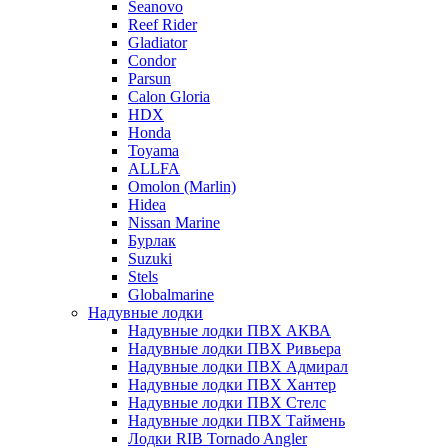
Seanovo
Reef Rider
Gladiator
Condor
Parsun
Calon Gloria
HDX
Honda
Toyama
ALLFA
Omolon (Marlin)
Hidea
Nissan Marine
Бурлак
Suzuki
Stels
Globalmarine
Надувные лодки
Надувные лодки ПВХ АКВА
Надувные лодки ПВХ Ривьера
Надувные лодки ПВХ Адмирал
Надувные лодки ПВХ Хантер
Надувные лодки ПВХ Стелс
Надувные лодки ПВХ Таймень
Лодки RIB Tornado Angler