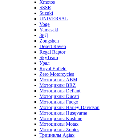
Xmotos
SSSR
Suzuki
UNIVERSAL
Voge
Yamasaki
ЗиД
Zongshen
Desert Raven
Regal Raptor
SkyTeam
Урал
Royal Enfield
Zero Motorcycles
Мотоциклы ABM
Мотоциклы BRZ
Мотоциклы Defiant
Мотоциклы Ducati
Мотоциклы Fuego
Мотоциклы Harley-Davidson
Мотоциклы Husqvarna
Мотоциклы Koshine
Мотоциклы Motax
Мотоциклы Zontes
Трициклы Agiax