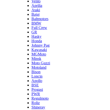
Vento
Aprilia
Ataki
Bajaj
Baltmotors
BMW
Full Crew
GR
Hasky
Honda
Johnny Pag
Kawasaki
MGMoto
Minsk
Moto Guzzi
Motoland
Bison
Loncin
Apollo
BSE
Progasi
PWR
Regulmoto
Roliz
Shineray