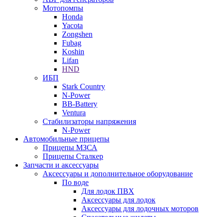
Мотопомпы
Honda
Yacota
Zongshen
Fubag
Koshin
Lifan
HND
ИБП
Stark Country
N-Power
BB-Battery
Ventura
Стабилизаторы напряжения
N-Power
Автомобильные прицепы
Прицепы МЗСА
Прицепы Сталкер
Запчасти и аксессуары
Аксессуары и дополнительное оборудование
По воде
Для лодок ПВХ
Аксессуары для лодок
Аксессуары для лодочных моторов