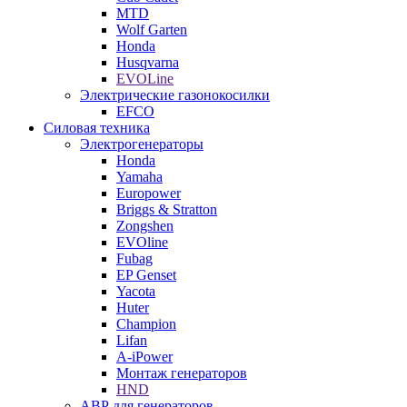
MTD
Wolf Garten
Honda
Husqvarna
EVOLine
Электрические газонокосилки
EFCO
Силовая техника
Электрогенераторы
Honda
Yamaha
Europower
Briggs & Stratton
Zongshen
EVOline
Fubag
EP Genset
Yacota
Huter
Champion
Lifan
A-iPower
Монтаж генераторов
HND
АВР для генераторов