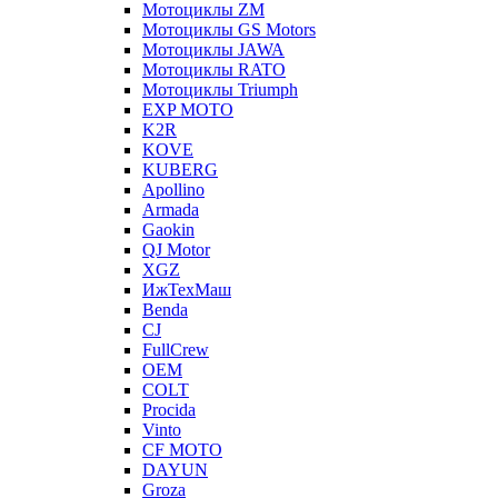
Мотоциклы ZM
Мотоциклы GS Motors
Мотоциклы JAWA
Мотоциклы RATO
Мотоциклы Triumph
EXP MOTO
K2R
KOVE
KUBERG
Apollino
Armada
Gaokin
QJ Motor
XGZ
ИжТехМаш
Benda
CJ
FullCrew
OEM
COLT
Procida
Vinto
CF MOTO
DAYUN
Groza