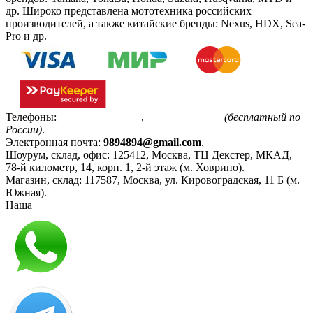
др. Широко представлена мототехника российских
производителей, а также китайские бренды: Nexus, HDX, Sea-
Pro и др.
Телефоны:
+7(495)799-85-55
,
8(800)511-48-94
(бесплатный по
России)
.
Электронная почта:
9894894@gmail.com
.
Шоурум, склад, офис:
125412
,
Москва
,
ТЦ Декстер, МКАД,
78-й километр, 14, корп. 1, 2-й этаж (м. Ховрино)
.
Магазин, склад:
117587
,
Москва
,
ул. Кировоградская, 11 Б (м.
Южная)
.
Наша
Политика конфиденциальности