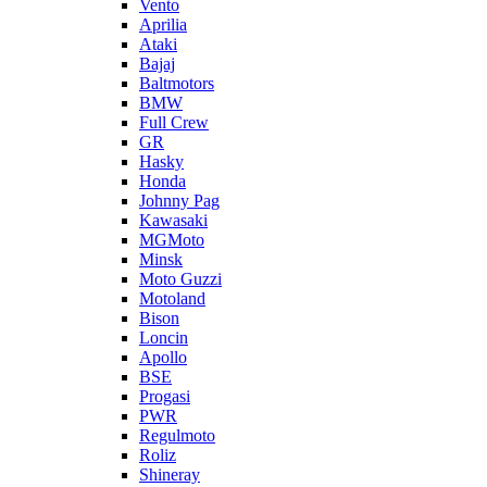
Vento
Aprilia
Ataki
Bajaj
Baltmotors
BMW
Full Crew
GR
Hasky
Honda
Johnny Pag
Kawasaki
MGMoto
Minsk
Moto Guzzi
Motoland
Bison
Loncin
Apollo
BSE
Progasi
PWR
Regulmoto
Roliz
Shineray