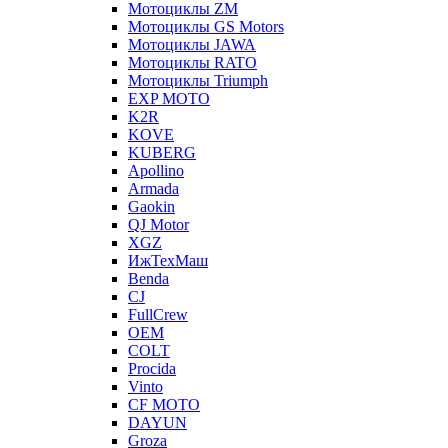
Мотоциклы ZM
Мотоциклы GS Motors
Мотоциклы JAWA
Мотоциклы RATO
Мотоциклы Triumph
EXP MOTO
K2R
KOVE
KUBERG
Apollino
Armada
Gaokin
QJ Motor
XGZ
ИжТехМаш
Benda
CJ
FullCrew
OEM
COLT
Procida
Vinto
CF MOTO
DAYUN
Groza