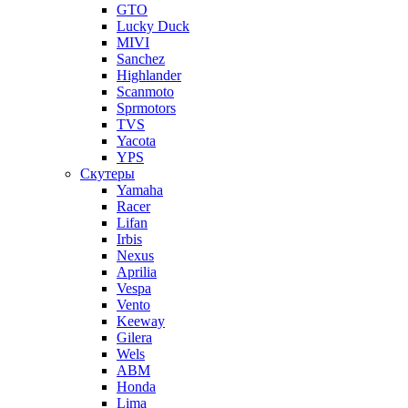
GTO
Lucky Duck
MIVI
Sanchez
Highlander
Scanmoto
Sprmotors
TVS
Yacota
YPS
Скутеры
Yamaha
Racer
Lifan
Irbis
Nexus
Aprilia
Vespa
Vento
Keeway
Gilera
Wels
ABM
Honda
Lima