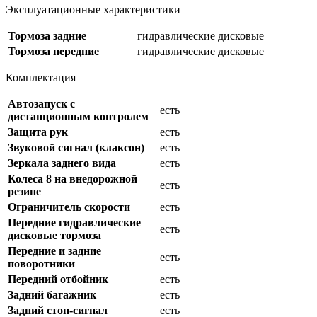
Эксплуатационные характеристики
Тормоза задние
гидравлические дисковые
Тормоза передние
гидравлические дисковые
Комплектация
Автозапуск с
есть
дистанционным контролем
Защита рук
есть
Звуковой сигнал (клаксон)
есть
Зеркала заднего вида
есть
Колеса 8 на внедорожной
есть
резине
Ограничитель скорости
есть
Передние гидравлические
есть
дисковые тормоза
Передние и задние
есть
поворотники
Передний отбойник
есть
Задний багажник
есть
Задний стоп-сигнал
есть