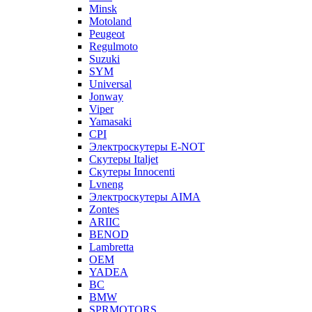
Minsk
Motoland
Peugeot
Regulmoto
Suzuki
SYM
Universal
Jonway
Viper
Yamasaki
CPI
Электроскутеры E-NOT
Скутеры Italjet
Скутеры Innocenti
Lvneng
Электроскутеры AIMA
Zontes
ARIIC
BENOD
Lambretta
OEM
YADEA
BC
BMW
SPRMOTORS