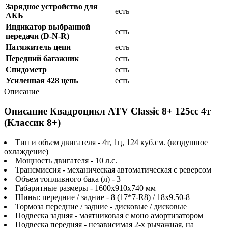
Зарядное устройство для
есть
АКБ
Индикатор выбранной
есть
передачи (D-N-R)
Натяжитель цепи
есть
Передний багажник
есть
Спидометр
есть
Усиленная 428 цепь
есть
Описание
Описание Квадроцикл ATV Classic 8+ 125сс 4т
(Классик 8+)
Тип и объем двигателя - 4т, 1ц, 124 куб.см. (воздушное
охлаждение)
Мощность двигателя - 10 л.с.
Трансмиссия - механическая автоматическая с реверсом
Объем топливного бака (л) - 3
Габаритные размеры - 1600х910х740 мм
Шины: передние / задние - 8 (17*7-R8) / 18x9.50-8
Тормоза передние / задние - дисковые / дисковые
Подвеска задняя - маятниковая с моно амортизатором
Подвеска передняя - независимая 2-х рычажная, на