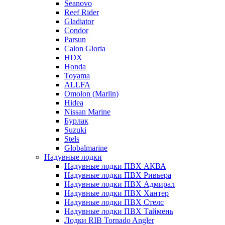
Seanovo
Reef Rider
Gladiator
Condor
Parsun
Calon Gloria
HDX
Honda
Toyama
ALLFA
Omolon (Marlin)
Hidea
Nissan Marine
Бурлак
Suzuki
Stels
Globalmarine
Надувные лодки
Надувные лодки ПВХ АКВА
Надувные лодки ПВХ Ривьера
Надувные лодки ПВХ Адмирал
Надувные лодки ПВХ Хантер
Надувные лодки ПВХ Стелс
Надувные лодки ПВХ Таймень
Лодки RIB Tornado Angler