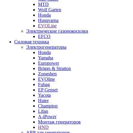
MTD
Wolf Garten
Honda
Husqvarna
EVOLine
Электрические газонокосилки
EFCO
Силовая техника
Электрогенераторы
Honda
Yamaha
Europower
Briggs & Stratton
Zongshen
EVOline
Fubag
EP Genset
Yacota
Huter
Champion
Lifan
A-iPower
Монтаж генераторов
HND
АВР для генераторов