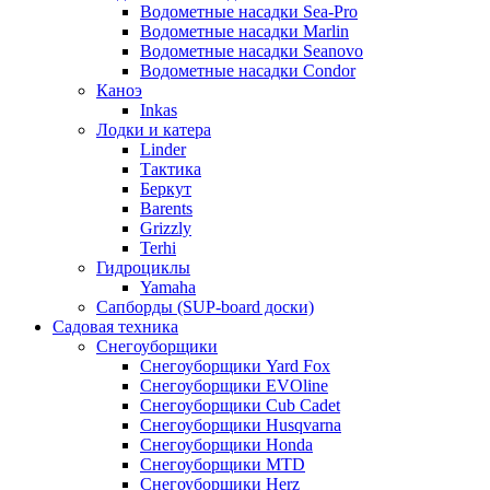
Водометные насадки Sea-Pro
Водометные насадки Marlin
Водометные насадки Seanovo
Водометные насадки Condor
Каноэ
Inkas
Лодки и катера
Linder
Тактика
Беркут
Barents
Grizzly
Terhi
Гидроциклы
Yamaha
Сапборды (SUP-board доски)
Садовая техника
Снегоуборщики
Снегоуборщики Yard Fox
Снегоуборщики EVOline
Снегоуборщики Cub Cadet
Снегоуборщики Husqvarna
Снегоуборщики Honda
Снегоуборщики MTD
Снегоуборщики Herz