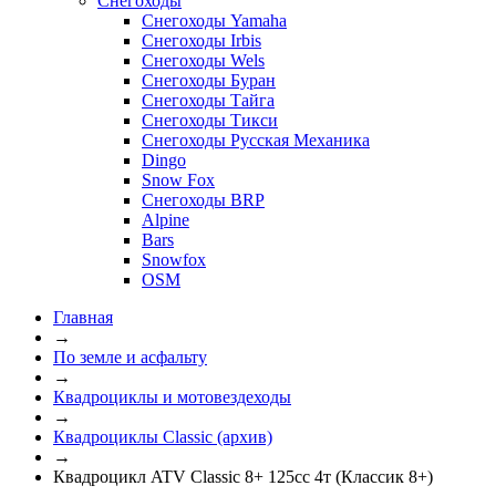
Снегоходы
Снегоходы Yamaha
Снегоходы Irbis
Снегоходы Wels
Снегоходы Буран
Снегоходы Тайга
Снегоходы Тикси
Снегоходы Русская Механика
Dingo
Snow Fox
Снегоходы BRP
Alpine
Bars
Snowfox
OSM
Главная
→
По земле и асфальту
→
Квадроциклы и мотовездеходы
→
Квадроциклы Classic (архив)
→
Квадроцикл ATV Classic 8+ 125сс 4т (Классик 8+)