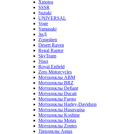
Xmotos
SSSR
Suzuki
UNIVERSAL
Voge
Yamasaki
ЗиД
Zongshen
Desert Raven
Regal Raptor
SkyTeam
Урал
Royal Enfield
Zero Motorcycles
Мотоциклы ABM
Мотоциклы BRZ
Мотоциклы Defiant
Мотоциклы Ducati
Мотоциклы Fuego
Мотоциклы Harley-Davidson
Мотоциклы Husqvarna
Мотоциклы Koshine
Мотоциклы Motax
Мотоциклы Zontes
Трициклы Agiax