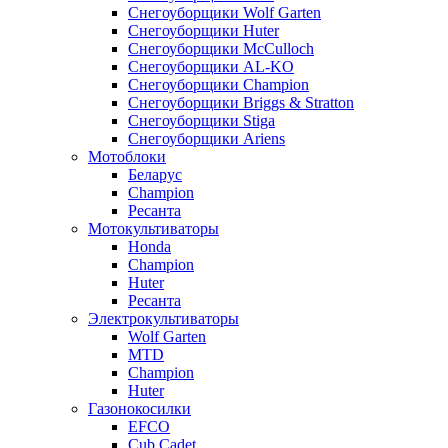
Снегоуборщики Wolf Garten
Снегоуборщики Huter
Снегоуборщики McCulloch
Снегоуборщики AL-KO
Снегоуборщики Champion
Снегоуборщики Briggs & Stratton
Снегоуборщики Stiga
Снегоуборщики Ariens
Мотоблоки
Беларус
Champion
Ресанта
Мотокультиваторы
Honda
Champion
Huter
Ресанта
Электрокультиваторы
Wolf Garten
MTD
Champion
Huter
Газонокосилки
EFCO
Cub Cadet