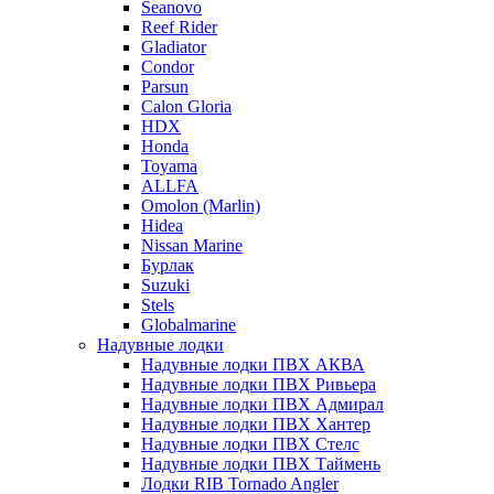
Seanovo
Reef Rider
Gladiator
Condor
Parsun
Calon Gloria
HDX
Honda
Toyama
ALLFA
Omolon (Marlin)
Hidea
Nissan Marine
Бурлак
Suzuki
Stels
Globalmarine
Надувные лодки
Надувные лодки ПВХ АКВА
Надувные лодки ПВХ Ривьера
Надувные лодки ПВХ Адмирал
Надувные лодки ПВХ Хантер
Надувные лодки ПВХ Стелс
Надувные лодки ПВХ Таймень
Лодки RIB Tornado Angler