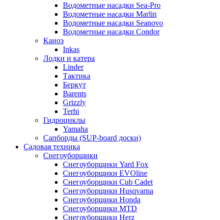
Водометные насадки Sea-Pro
Водометные насадки Marlin
Водометные насадки Seanovo
Водометные насадки Condor
Каноэ
Inkas
Лодки и катера
Linder
Тактика
Беркут
Barents
Grizzly
Terhi
Гидроциклы
Yamaha
Сапборды (SUP-board доски)
Садовая техника
Снегоуборщики
Снегоуборщики Yard Fox
Снегоуборщики EVOline
Снегоуборщики Cub Cadet
Снегоуборщики Husqvarna
Снегоуборщики Honda
Снегоуборщики MTD
Снегоуборщики Herz