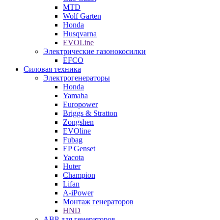
MTD
Wolf Garten
Honda
Husqvarna
EVOLine
Электрические газонокосилки
EFCO
Силовая техника
Электрогенераторы
Honda
Yamaha
Europower
Briggs & Stratton
Zongshen
EVOline
Fubag
EP Genset
Yacota
Huter
Champion
Lifan
A-iPower
Монтаж генераторов
HND
АВР для генераторов