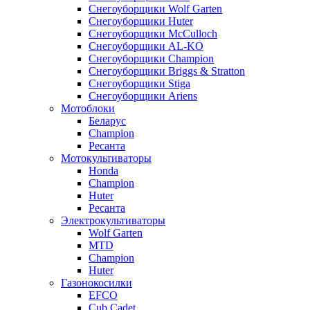
Снегоуборщики Wolf Garten
Снегоуборщики Huter
Снегоуборщики McCulloch
Снегоуборщики AL-KO
Снегоуборщики Champion
Снегоуборщики Briggs & Stratton
Снегоуборщики Stiga
Снегоуборщики Ariens
Мотоблоки
Беларус
Champion
Ресанта
Мотокультиваторы
Honda
Champion
Huter
Ресанта
Электрокультиваторы
Wolf Garten
MTD
Champion
Huter
Газонокосилки
EFCO
Cub Cadet