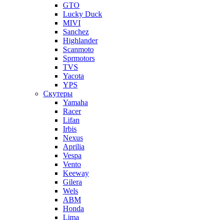
GTO
Lucky Duck
MIVI
Sanchez
Highlander
Scanmoto
Sprmotors
TVS
Yacota
YPS
Скутеры
Yamaha
Racer
Lifan
Irbis
Nexus
Aprilia
Vespa
Vento
Keeway
Gilera
Wels
ABM
Honda
Lima