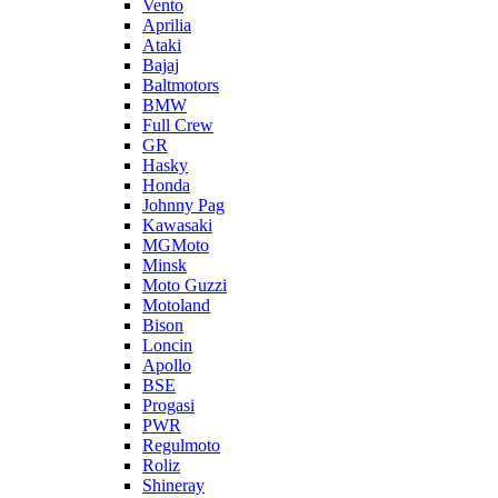
Vento
Aprilia
Ataki
Bajaj
Baltmotors
BMW
Full Crew
GR
Hasky
Honda
Johnny Pag
Kawasaki
MGMoto
Minsk
Moto Guzzi
Motoland
Bison
Loncin
Apollo
BSE
Progasi
PWR
Regulmoto
Roliz
Shineray