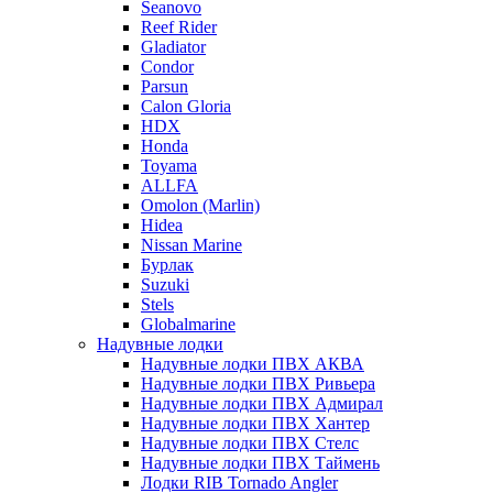
Seanovo
Reef Rider
Gladiator
Condor
Parsun
Calon Gloria
HDX
Honda
Toyama
ALLFA
Omolon (Marlin)
Hidea
Nissan Marine
Бурлак
Suzuki
Stels
Globalmarine
Надувные лодки
Надувные лодки ПВХ АКВА
Надувные лодки ПВХ Ривьера
Надувные лодки ПВХ Адмирал
Надувные лодки ПВХ Хантер
Надувные лодки ПВХ Стелс
Надувные лодки ПВХ Таймень
Лодки RIB Tornado Angler