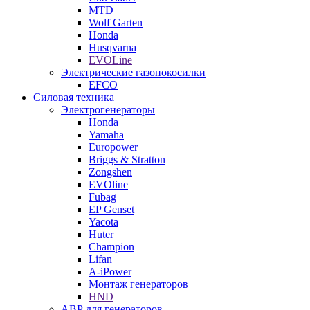
MTD
Wolf Garten
Honda
Husqvarna
EVOLine
Электрические газонокосилки
EFCO
Силовая техника
Электрогенераторы
Honda
Yamaha
Europower
Briggs & Stratton
Zongshen
EVOline
Fubag
EP Genset
Yacota
Huter
Champion
Lifan
A-iPower
Монтаж генераторов
HND
АВР для генераторов