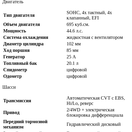
Двигатель
SOHC, 4х тактный, 4х
Тип двигателя
клапанный, EFI
Объем двигателя
695 куб.см.
Мощность
44.6 л.с.
Система охлаждения
жидкостная с вентилятором
Диаметр цилиндра
102 мм
Ход поршня
85 мм
Генератор
25 А
Топливный бак
20.1 л
Спидометр
цифровой
Одометр
цифровой
Шасси
Автоматическая CVT с EBS,
Трансмиссия
Hi/Lo, реверс
2/4WD + электрическая
Привод
блокировка дифференциала
Передний тормозной
Гидравлический дисковый
механизм