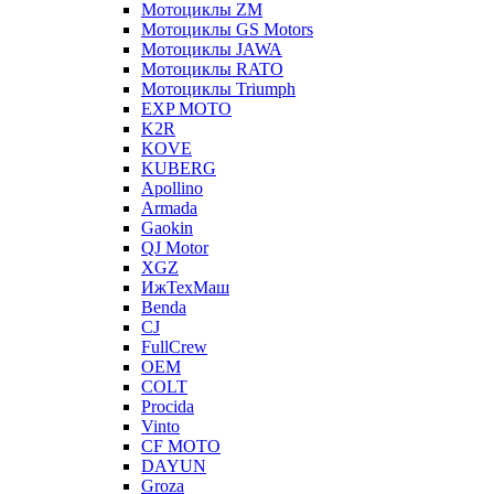
Мотоциклы ZM
Мотоциклы GS Motors
Мотоциклы JAWA
Мотоциклы RATO
Мотоциклы Triumph
EXP MOTO
K2R
KOVE
KUBERG
Apollino
Armada
Gaokin
QJ Motor
XGZ
ИжТехМаш
Benda
CJ
FullCrew
OEM
COLT
Procida
Vinto
CF MOTO
DAYUN
Groza