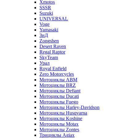
Xmotos
SSSR
Suzuki
UNIVERSAL
Voge
Yamasaki
ЗиД
Zongshen
Desert Raven
Regal Raptor
SkyTeam
Урал
Royal Enfield
Zero Motorcycles
Мотоциклы ABM
Мотоциклы BRZ
Мотоциклы Defiant
Мотоциклы Ducati
Мотоциклы Fuego
Мотоциклы Harley-Davidson
Мотоциклы Husqvarna
Мотоциклы Koshine
Мотоциклы Motax
Мотоциклы Zontes
Трициклы Agiax