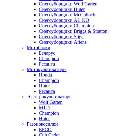
Снегоуборщики Wolf Garten
Снегоуборщики Huter
Снегоуборщики McCulloch
Снегоуборщики AL-KO
Снегоуборщики Champion
Снегоуборщики Briggs & Stratton
Снегоуборщики Stiga
Снегоуборщики Ariens
Мотоблоки
Беларус
Champion
Ресанта
Мотокультиваторы
Honda
Champion
Huter
Ресанта
Электрокультиваторы
Wolf Garten
MTD
Champion
Huter
Газонокосилки
EFCO
Cub Cadet