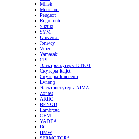
Minsk
Motoland
Peugeot
Regulmoto
Suzuki
SYM
Universal
Jonway
Viper
Yamasaki
CPI
Электроскутеры E-NOT
Скутеры Italjet
Скутеры Innocenti
Lvneng
Электроскутеры AIMA
Zontes
ARIIC
BENOD
Lambretta
OEM
YADEA
BC
BMW
SPRMOTORS