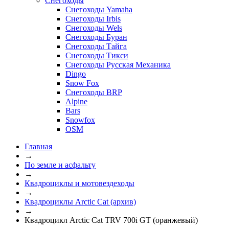
Снегоходы
Снегоходы Yamaha
Снегоходы Irbis
Снегоходы Wels
Снегоходы Буран
Снегоходы Тайга
Снегоходы Тикси
Снегоходы Русская Механика
Dingo
Snow Fox
Снегоходы BRP
Alpine
Bars
Snowfox
OSM
Главная
→
По земле и асфальту
→
Квадроциклы и мотовездеходы
→
Квадроциклы Arctic Cat (архив)
→
Квадроцикл Arctic Cat TRV 700i GT (оранжевый)