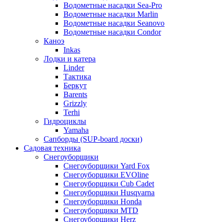
Водометные насадки Sea-Pro
Водометные насадки Marlin
Водометные насадки Seanovo
Водометные насадки Condor
Каноэ
Inkas
Лодки и катера
Linder
Тактика
Беркут
Barents
Grizzly
Terhi
Гидроциклы
Yamaha
Сапборды (SUP-board доски)
Садовая техника
Снегоуборщики
Снегоуборщики Yard Fox
Снегоуборщики EVOline
Снегоуборщики Cub Cadet
Снегоуборщики Husqvarna
Снегоуборщики Honda
Снегоуборщики MTD
Снегоуборщики Herz