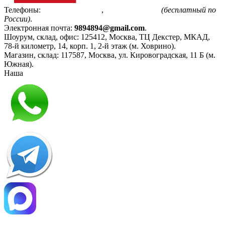
Телефоны:
+7(495)799-85-55
,
8(800)511-48-94
(бесплатный по
России)
.
Электронная почта:
9894894@gmail.com
.
Шоурум, склад, офис:
125412
,
Москва
,
ТЦ Декстер, МКАД,
78-й километр, 14, корп. 1, 2-й этаж (м. Ховрино)
.
Магазин, склад:
117587
,
Москва
,
ул. Кировоградская, 11 Б (м.
Южная)
.
Наша
Политика конфиденциальности