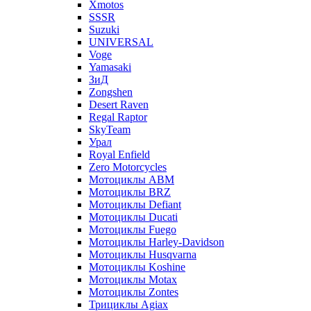
Xmotos
SSSR
Suzuki
UNIVERSAL
Voge
Yamasaki
ЗиД
Zongshen
Desert Raven
Regal Raptor
SkyTeam
Урал
Royal Enfield
Zero Motorcycles
Мотоциклы ABM
Мотоциклы BRZ
Мотоциклы Defiant
Мотоциклы Ducati
Мотоциклы Fuego
Мотоциклы Harley-Davidson
Мотоциклы Husqvarna
Мотоциклы Koshine
Мотоциклы Motax
Мотоциклы Zontes
Трициклы Agiax