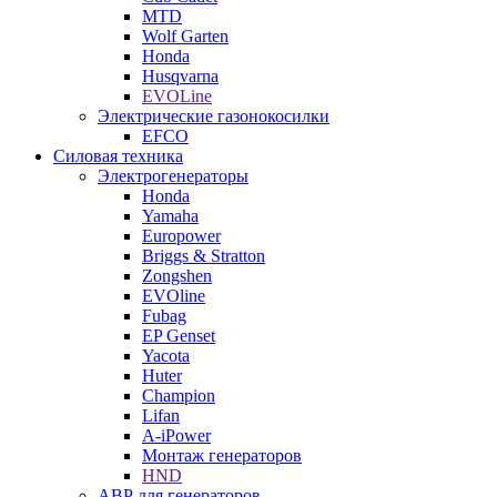
MTD
Wolf Garten
Honda
Husqvarna
EVOLine
Электрические газонокосилки
EFCO
Силовая техника
Электрогенераторы
Honda
Yamaha
Europower
Briggs & Stratton
Zongshen
EVOline
Fubag
EP Genset
Yacota
Huter
Champion
Lifan
A-iPower
Монтаж генераторов
HND
АВР для генераторов