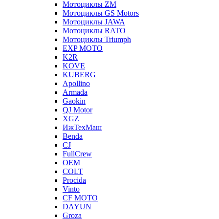
Мотоциклы ZM
Мотоциклы GS Motors
Мотоциклы JAWA
Мотоциклы RATO
Мотоциклы Triumph
EXP MOTO
K2R
KOVE
KUBERG
Apollino
Armada
Gaokin
QJ Motor
XGZ
ИжТехМаш
Benda
CJ
FullCrew
OEM
COLT
Procida
Vinto
CF MOTO
DAYUN
Groza