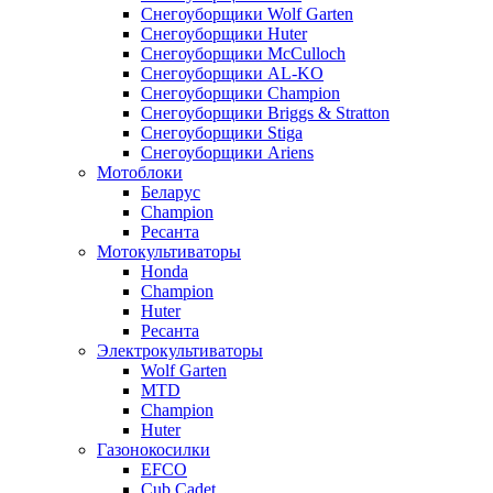
Снегоуборщики Wolf Garten
Снегоуборщики Huter
Снегоуборщики McCulloch
Снегоуборщики AL-KO
Снегоуборщики Champion
Снегоуборщики Briggs & Stratton
Снегоуборщики Stiga
Снегоуборщики Ariens
Мотоблоки
Беларус
Champion
Ресанта
Мотокультиваторы
Honda
Champion
Huter
Ресанта
Электрокультиваторы
Wolf Garten
MTD
Champion
Huter
Газонокосилки
EFCO
Cub Cadet