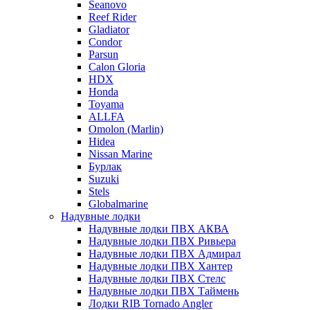
Seanovo
Reef Rider
Gladiator
Condor
Parsun
Calon Gloria
HDX
Honda
Toyama
ALLFA
Omolon (Marlin)
Hidea
Nissan Marine
Бурлак
Suzuki
Stels
Globalmarine
Надувные лодки
Надувные лодки ПВХ АКВА
Надувные лодки ПВХ Ривьера
Надувные лодки ПВХ Адмирал
Надувные лодки ПВХ Хантер
Надувные лодки ПВХ Стелс
Надувные лодки ПВХ Таймень
Лодки RIB Tornado Angler