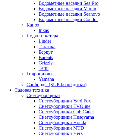
Водометные насадки Sea-Pro
Водометные насадки Marlin
Водометные насадки Seanovo
Водометные насадки Condor
Каноэ
Inkas
Лодки и катера
Linder
Тактика
Беркут
Barents
Grizzly
Terhi
Гидроциклы
Yamaha
Сапборды (SUP-board доски)
Садовая техника
Снегоуборщики
Снегоуборщики Yard Fox
Снегоуборщики EVOline
Снегоуборщики Cub Cadet
Снегоуборщики Husqvarna
Снегоуборщики Honda
Снегоуборщики MTD
Снегоуборщики Herz