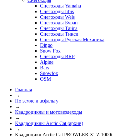
Снегоходы
Снегоходы Yamaha
Снегоходы Irbis
Снегоходы Wels
Снегоходы Буран
Снегоходы Тайга
Снегоходы Тикси
Снегоходы Русская Механика
Dingo
Snow Fox
Снегоходы BRP
Alpine
Bars
Snowfox
OSM
Главная
→
По земле и асфальту
→
Квадроциклы и мотовездеходы
→
Квадроциклы Arctic Cat (архив)
→
Квадроцикл Arctic Cat PROWLER XTZ 1000i