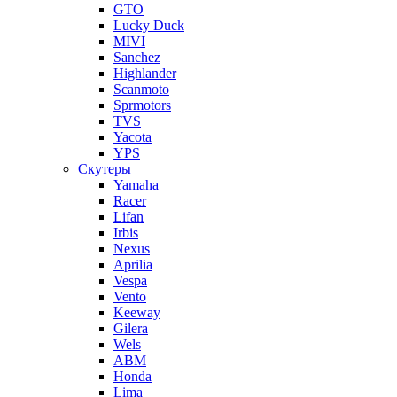
GTO
Lucky Duck
MIVI
Sanchez
Highlander
Scanmoto
Sprmotors
TVS
Yacota
YPS
Скутеры
Yamaha
Racer
Lifan
Irbis
Nexus
Aprilia
Vespa
Vento
Keeway
Gilera
Wels
ABM
Honda
Lima