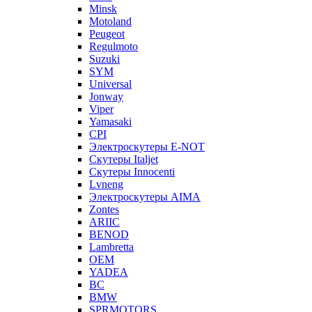
Minsk
Motoland
Peugeot
Regulmoto
Suzuki
SYM
Universal
Jonway
Viper
Yamasaki
CPI
Электроскутеры E-NOT
Скутеры Italjet
Скутеры Innocenti
Lvneng
Электроскутеры AIMA
Zontes
ARIIC
BENOD
Lambretta
OEM
YADEA
BC
BMW
SPRMOTORS