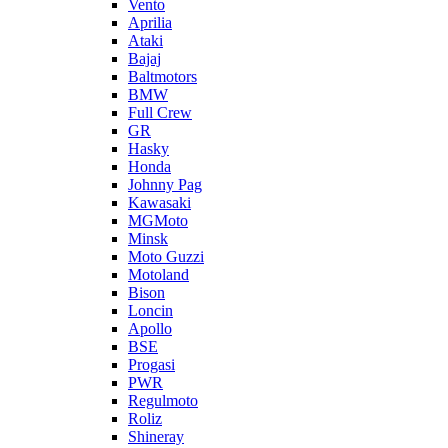
Vento
Aprilia
Ataki
Bajaj
Baltmotors
BMW
Full Crew
GR
Hasky
Honda
Johnny Pag
Kawasaki
MGMoto
Minsk
Moto Guzzi
Motoland
Bison
Loncin
Apollo
BSE
Progasi
PWR
Regulmoto
Roliz
Shineray