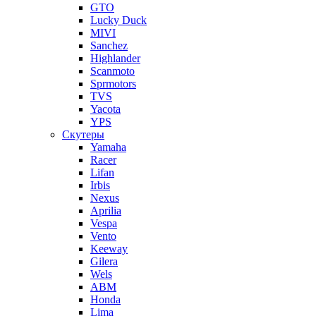
GTO
Lucky Duck
MIVI
Sanchez
Highlander
Scanmoto
Sprmotors
TVS
Yacota
YPS
Скутеры
Yamaha
Racer
Lifan
Irbis
Nexus
Aprilia
Vespa
Vento
Keeway
Gilera
Wels
ABM
Honda
Lima