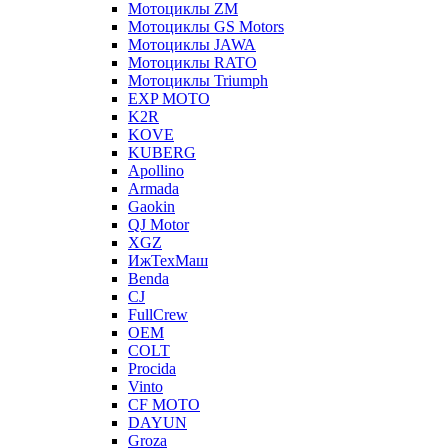
Мотоциклы ZM
Мотоциклы GS Motors
Мотоциклы JAWA
Мотоциклы RATO
Мотоциклы Triumph
EXP MOTO
K2R
KOVE
KUBERG
Apollino
Armada
Gaokin
QJ Motor
XGZ
ИжТехМаш
Benda
CJ
FullCrew
OEM
COLT
Procida
Vinto
CF MOTO
DAYUN
Groza