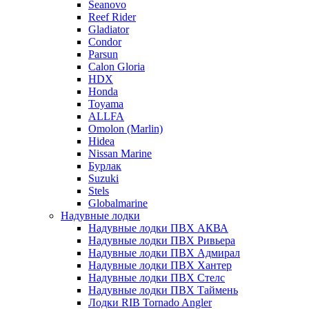
Seanovo
Reef Rider
Gladiator
Condor
Parsun
Calon Gloria
HDX
Honda
Toyama
ALLFA
Omolon (Marlin)
Hidea
Nissan Marine
Бурлак
Suzuki
Stels
Globalmarine
Надувные лодки
Надувные лодки ПВХ АКВА
Надувные лодки ПВХ Ривьера
Надувные лодки ПВХ Адмирал
Надувные лодки ПВХ Хантер
Надувные лодки ПВХ Стелс
Надувные лодки ПВХ Таймень
Лодки RIB Tornado Angler