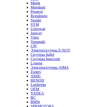
Minsk
Motoland
Peugeot
Regulmoto
Suzuki
SYM
Universal
Jonway
Viper
Yamasaki
CPI
Электроскутеры E-NOT
Скутеры Italjet
Скутеры Innocenti
Lvneng
Электроскутеры AIMA
Zontes
ARIIC
BENOD
Lambretta
OEM
YADEA
BC
BMW
SPRMOTORS