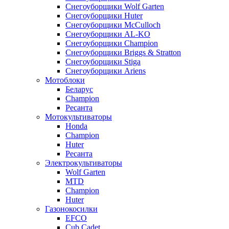
Снегоуборщики Wolf Garten
Снегоуборщики Huter
Снегоуборщики McCulloch
Снегоуборщики AL-KO
Снегоуборщики Champion
Снегоуборщики Briggs & Stratton
Снегоуборщики Stiga
Снегоуборщики Ariens
Мотоблоки
Беларус
Champion
Ресанта
Мотокультиваторы
Honda
Champion
Huter
Ресанта
Электрокультиваторы
Wolf Garten
MTD
Champion
Huter
Газонокосилки
EFCO
Cub Cadet