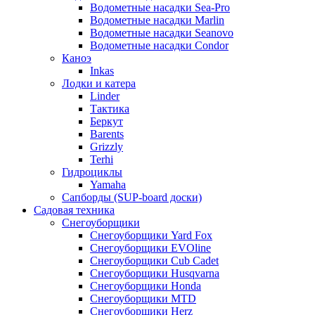
Водометные насадки Sea-Pro
Водометные насадки Marlin
Водометные насадки Seanovo
Водометные насадки Condor
Каноэ
Inkas
Лодки и катера
Linder
Тактика
Беркут
Barents
Grizzly
Terhi
Гидроциклы
Yamaha
Сапборды (SUP-board доски)
Садовая техника
Снегоуборщики
Снегоуборщики Yard Fox
Снегоуборщики EVOline
Снегоуборщики Cub Cadet
Снегоуборщики Husqvarna
Снегоуборщики Honda
Снегоуборщики MTD
Снегоуборщики Herz