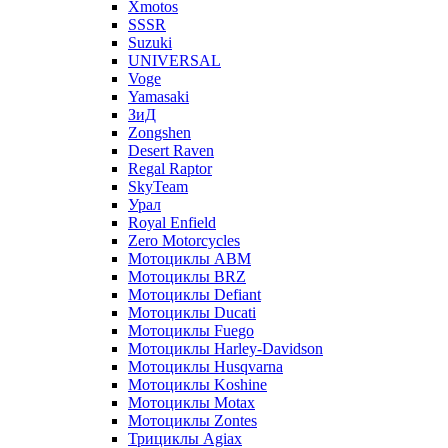
Xmotos
SSSR
Suzuki
UNIVERSAL
Voge
Yamasaki
ЗиД
Zongshen
Desert Raven
Regal Raptor
SkyTeam
Урал
Royal Enfield
Zero Motorcycles
Мотоциклы ABM
Мотоциклы BRZ
Мотоциклы Defiant
Мотоциклы Ducati
Мотоциклы Fuego
Мотоциклы Harley-Davidson
Мотоциклы Husqvarna
Мотоциклы Koshine
Мотоциклы Motax
Мотоциклы Zontes
Трициклы Agiax