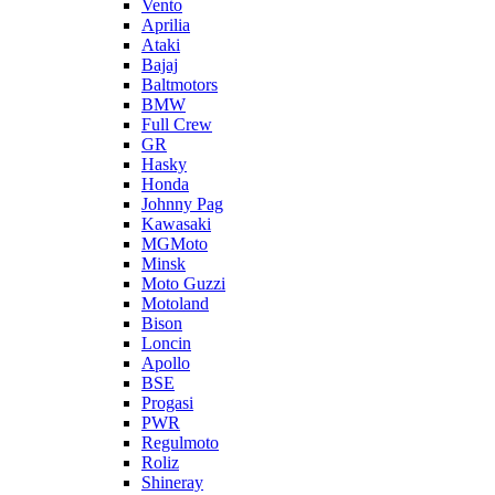
Vento
Aprilia
Ataki
Bajaj
Baltmotors
BMW
Full Crew
GR
Hasky
Honda
Johnny Pag
Kawasaki
MGMoto
Minsk
Moto Guzzi
Motoland
Bison
Loncin
Apollo
BSE
Progasi
PWR
Regulmoto
Roliz
Shineray