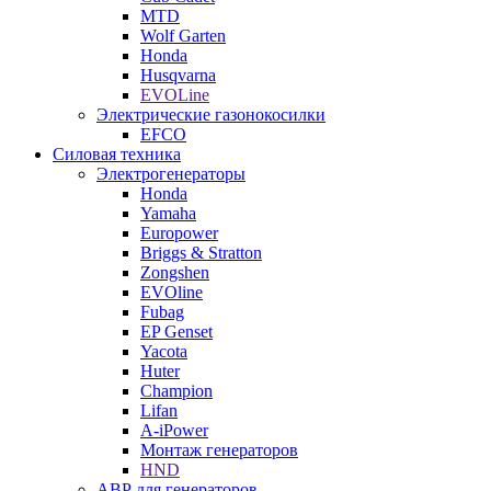
MTD
Wolf Garten
Honda
Husqvarna
EVOLine
Электрические газонокосилки
EFCO
Силовая техника
Электрогенераторы
Honda
Yamaha
Europower
Briggs & Stratton
Zongshen
EVOline
Fubag
EP Genset
Yacota
Huter
Champion
Lifan
A-iPower
Монтаж генераторов
HND
АВР для генераторов