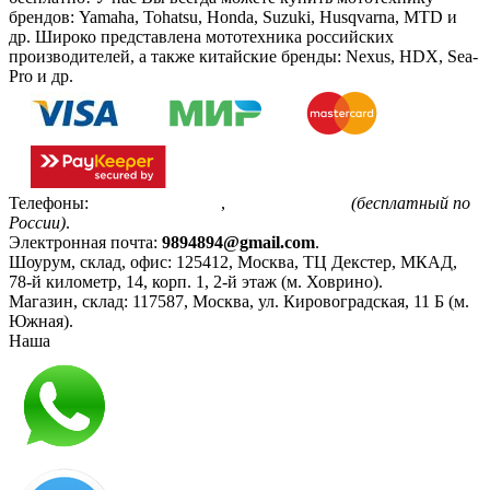
брендов: Yamaha, Tohatsu, Honda, Suzuki, Husqvarna, MTD и
др. Широко представлена мототехника российских
производителей, а также китайские бренды: Nexus, HDX, Sea-
Pro и др.
Телефоны:
+7(495)799-85-55
,
8(800)511-48-94
(бесплатный по
России)
.
Электронная почта:
9894894@gmail.com
.
Шоурум, склад, офис:
125412
,
Москва
,
ТЦ Декстер, МКАД,
78-й километр, 14, корп. 1, 2-й этаж (м. Ховрино)
.
Магазин, склад:
117587
,
Москва
,
ул. Кировоградская, 11 Б (м.
Южная)
.
Наша
Политика конфиденциальности