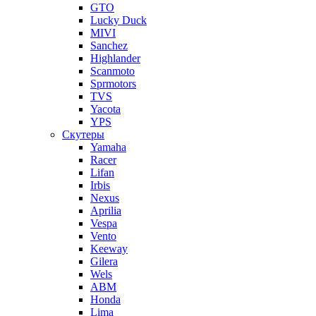
GTO
Lucky Duck
MIVI
Sanchez
Highlander
Scanmoto
Sprmotors
TVS
Yacota
YPS
Скутеры
Yamaha
Racer
Lifan
Irbis
Nexus
Aprilia
Vespa
Vento
Keeway
Gilera
Wels
ABM
Honda
Lima