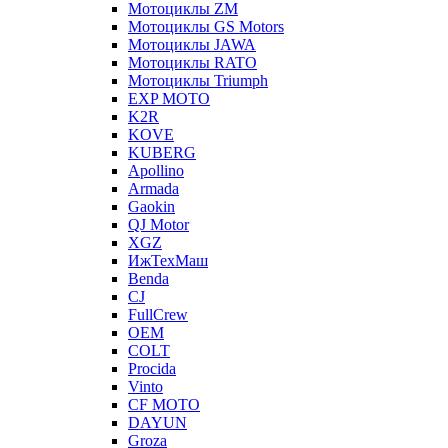
Мотоциклы ZM
Мотоциклы GS Motors
Мотоциклы JAWA
Мотоциклы RATO
Мотоциклы Triumph
EXP MOTO
K2R
KOVE
KUBERG
Apollino
Armada
Gaokin
QJ Motor
XGZ
ИжТехМаш
Benda
CJ
FullCrew
OEM
COLT
Procida
Vinto
CF MOTO
DAYUN
Groza