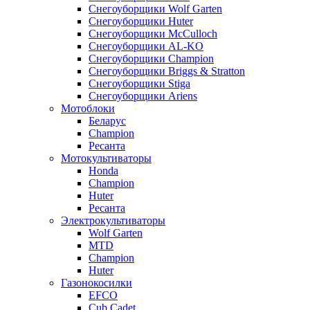
Снегоуборщики Wolf Garten
Снегоуборщики Huter
Снегоуборщики McCulloch
Снегоуборщики AL-KO
Снегоуборщики Champion
Снегоуборщики Briggs & Stratton
Снегоуборщики Stiga
Снегоуборщики Ariens
Мотоблоки
Беларус
Champion
Ресанта
Мотокультиваторы
Honda
Champion
Huter
Ресанта
Электрокультиваторы
Wolf Garten
MTD
Champion
Huter
Газонокосилки
EFCO
Cub Cadet