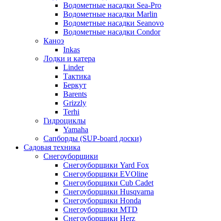
Водометные насадки Sea-Pro
Водометные насадки Marlin
Водометные насадки Seanovo
Водометные насадки Condor
Каноэ
Inkas
Лодки и катера
Linder
Тактика
Беркут
Barents
Grizzly
Terhi
Гидроциклы
Yamaha
Сапборды (SUP-board доски)
Садовая техника
Снегоуборщики
Снегоуборщики Yard Fox
Снегоуборщики EVOline
Снегоуборщики Cub Cadet
Снегоуборщики Husqvarna
Снегоуборщики Honda
Снегоуборщики MTD
Снегоуборщики Herz