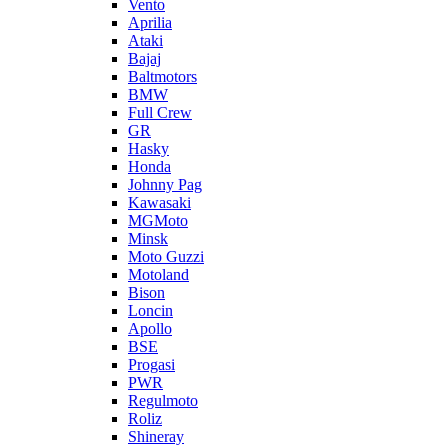
Vento
Aprilia
Ataki
Bajaj
Baltmotors
BMW
Full Crew
GR
Hasky
Honda
Johnny Pag
Kawasaki
MGMoto
Minsk
Moto Guzzi
Motoland
Bison
Loncin
Apollo
BSE
Progasi
PWR
Regulmoto
Roliz
Shineray