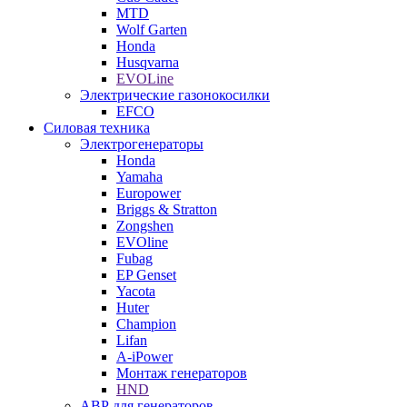
MTD
Wolf Garten
Honda
Husqvarna
EVOLine
Электрические газонокосилки
EFCO
Силовая техника
Электрогенераторы
Honda
Yamaha
Europower
Briggs & Stratton
Zongshen
EVOline
Fubag
EP Genset
Yacota
Huter
Champion
Lifan
A-iPower
Монтаж генераторов
HND
АВР для генераторов