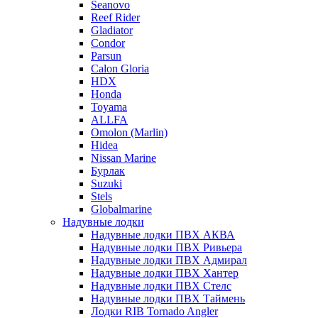
Seanovo
Reef Rider
Gladiator
Condor
Parsun
Calon Gloria
HDX
Honda
Toyama
ALLFA
Omolon (Marlin)
Hidea
Nissan Marine
Бурлак
Suzuki
Stels
Globalmarine
Надувные лодки
Надувные лодки ПВХ АКВА
Надувные лодки ПВХ Ривьера
Надувные лодки ПВХ Адмирал
Надувные лодки ПВХ Хантер
Надувные лодки ПВХ Стелс
Надувные лодки ПВХ Таймень
Лодки RIB Tornado Angler