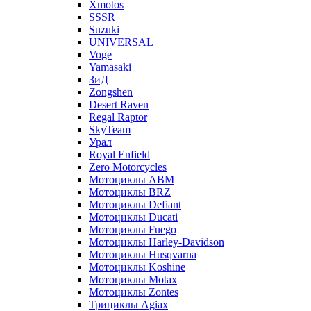
Xmotos
SSSR
Suzuki
UNIVERSAL
Voge
Yamasaki
ЗиД
Zongshen
Desert Raven
Regal Raptor
SkyTeam
Урал
Royal Enfield
Zero Motorcycles
Мотоциклы ABM
Мотоциклы BRZ
Мотоциклы Defiant
Мотоциклы Ducati
Мотоциклы Fuego
Мотоциклы Harley-Davidson
Мотоциклы Husqvarna
Мотоциклы Koshine
Мотоциклы Motax
Мотоциклы Zontes
Трициклы Agiax