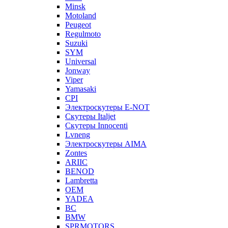
Minsk
Motoland
Peugeot
Regulmoto
Suzuki
SYM
Universal
Jonway
Viper
Yamasaki
CPI
Электроскутеры E-NOT
Скутеры Italjet
Скутеры Innocenti
Lvneng
Электроскутеры AIMA
Zontes
ARIIC
BENOD
Lambretta
OEM
YADEA
BC
BMW
SPRMOTORS