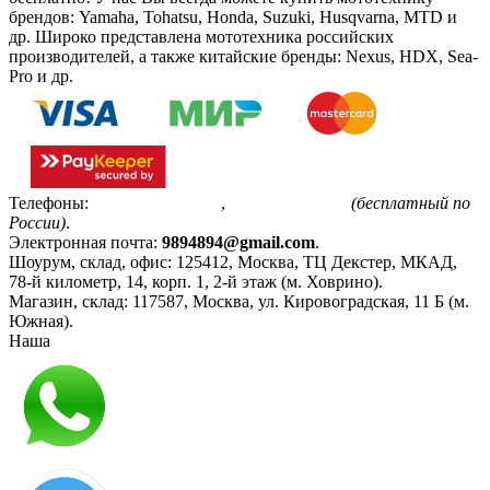
брендов: Yamaha, Tohatsu, Honda, Suzuki, Husqvarna, MTD и
др. Широко представлена мототехника российских
производителей, а также китайские бренды: Nexus, HDX, Sea-
Pro и др.
Телефоны:
+7(495)799-85-55
,
8(800)511-48-94
(бесплатный по
России)
.
Электронная почта:
9894894@gmail.com
.
Шоурум, склад, офис:
125412
,
Москва
,
ТЦ Декстер, МКАД,
78-й километр, 14, корп. 1, 2-й этаж (м. Ховрино)
.
Магазин, склад:
117587
,
Москва
,
ул. Кировоградская, 11 Б (м.
Южная)
.
Наша
Политика конфиденциальности