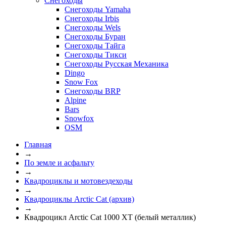
Снегоходы
Снегоходы Yamaha
Снегоходы Irbis
Снегоходы Wels
Снегоходы Буран
Снегоходы Тайга
Снегоходы Тикси
Снегоходы Русская Механика
Dingo
Snow Fox
Снегоходы BRP
Alpine
Bars
Snowfox
OSM
Главная
→
По земле и асфальту
→
Квадроциклы и мотовездеходы
→
Квадроциклы Arctic Cat (архив)
→
Квадроцикл Arctic Cat 1000 XT (белый металлик)